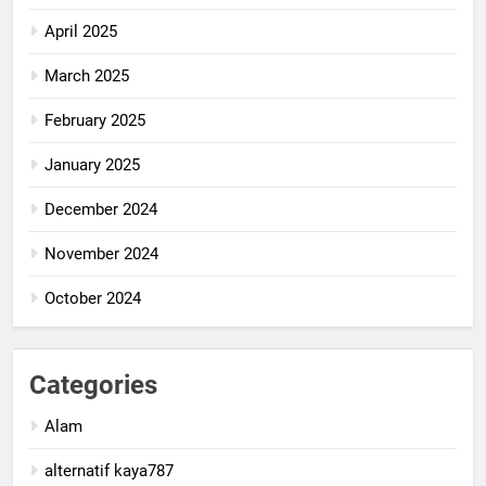
April 2025
March 2025
February 2025
January 2025
December 2024
November 2024
October 2024
Categories
Alam
alternatif kaya787