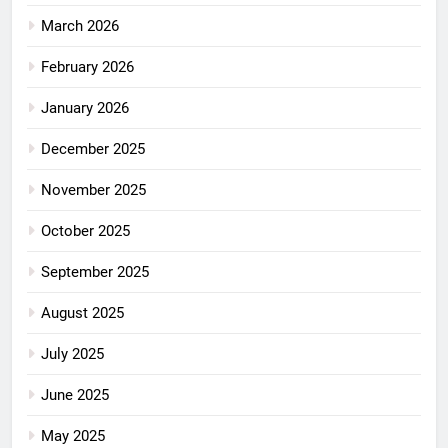
March 2026
February 2026
January 2026
December 2025
November 2025
October 2025
September 2025
August 2025
July 2025
June 2025
May 2025