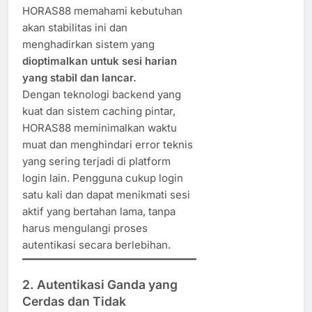
HORAS88 memahami kebutuhan
akan stabilitas ini dan
menghadirkan sistem yang
dioptimalkan untuk sesi harian
yang stabil dan lancar.
Dengan teknologi backend yang
kuat dan sistem caching pintar,
HORAS88 meminimalkan waktu
muat dan menghindari error teknis
yang sering terjadi di platform
login lain. Pengguna cukup login
satu kali dan dapat menikmati sesi
aktif yang bertahan lama, tanpa
harus mengulangi proses
autentikasi secara berlebihan.
2. Autentikasi Ganda yang
Cerdas dan Tidak