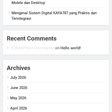
Mobile dan Desktop
Mengenal Sistem Digital KAYA787 yang Praktis dan
Terintegrasi
Recent Comments
A WordPress Commenter
on
Hello world!
Archives
July 2026
June 2026
May 2026
April 2026