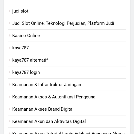
judi slot
Judi Slot Online, Teknologi Perjudian, Platform Judi
Kasino Online
kaya787
kaya787 alternatif
kaya787 login
Keamanan & Infrastruktur Jaringan
Keamanan Akses & Autentikasi Pengguna
Keamanan Akses Brand Digital
Keamanan Akun dan Aktivitas Digital
Keamanan Akun Tutorial Login Edukasi Pengguna Akses