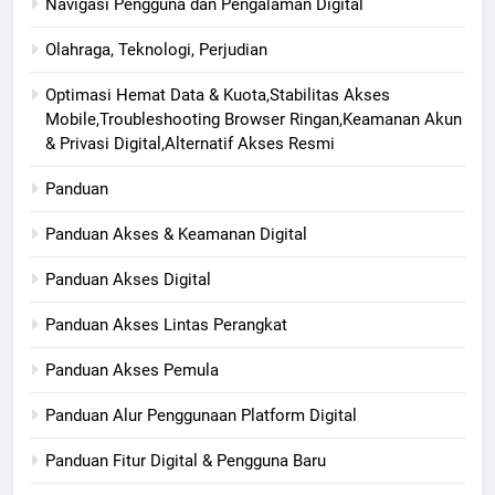
Navigasi Pengguna dan Pengalaman Digital
Olahraga, Teknologi, Perjudian
Optimasi Hemat Data & Kuota,Stabilitas Akses
Mobile,Troubleshooting Browser Ringan,Keamanan Akun
& Privasi Digital,Alternatif Akses Resmi
Panduan
Panduan Akses & Keamanan Digital
Panduan Akses Digital
Panduan Akses Lintas Perangkat
Panduan Akses Pemula
Panduan Alur Penggunaan Platform Digital
Panduan Fitur Digital & Pengguna Baru