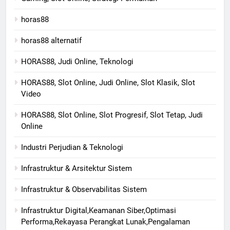
horas88
horas88 alternatif
HORAS88, Judi Online, Teknologi
HORAS88, Slot Online, Judi Online, Slot Klasik, Slot
Video
HORAS88, Slot Online, Slot Progresif, Slot Tetap, Judi
Online
Industri Perjudian & Teknologi
Infrastruktur & Arsitektur Sistem
Infrastruktur & Observabilitas Sistem
Infrastruktur Digital,Keamanan Siber,Optimasi
Performa,Rekayasa Perangkat Lunak,Pengalaman