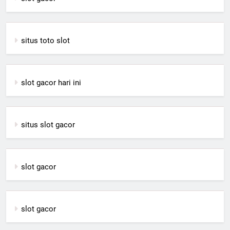
situs toto slot
slot gacor hari ini
situs slot gacor
slot gacor
slot gacor