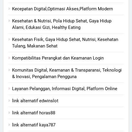
Kecepatan Digital,Optimasi Akses,Platform Modern
Kesehatan & Nutrisi, Pola Hidup Sehat, Gaya Hidup
Alami, Edukasi Gizi, Healthy Eating
Kesehatan Fisik, Gaya Hidup Sehat, Nutrisi, Kesehatan
Tulang, Makanan Sehat
Kompatibilitas Perangkat dan Keamanan Login
Komunitas Digital, Keamanan & Transparansi, Teknologi
& Inovasi, Pengalaman Pengguna
Layanan Pelanggan, Informasi Digital, Platform Online
link alternatif edwinslot
link alternatif horas88
link alternatif kaya787