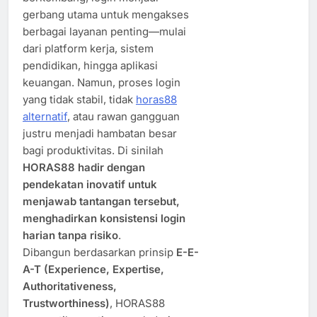
gerbang utama untuk mengakses
berbagai layanan penting—mulai
dari platform kerja, sistem
pendidikan, hingga aplikasi
keuangan. Namun, proses login
yang tidak stabil, tidak
horas88
alternatif
, atau rawan gangguan
justru menjadi hambatan besar
bagi produktivitas. Di sinilah
HORAS88 hadir dengan
pendekatan inovatif untuk
menjawab tantangan tersebut,
menghadirkan konsistensi login
harian tanpa risiko
.
Dibangun berdasarkan prinsip
E-E-
A-T (Experience, Expertise,
Authoritativeness,
Trustworthiness)
, HORAS88