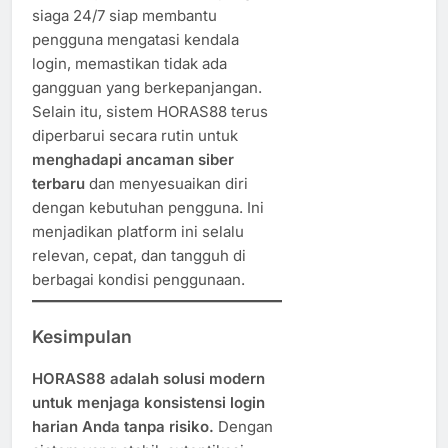
siaga 24/7 siap membantu
pengguna mengatasi kendala
login, memastikan tidak ada
gangguan yang berkepanjangan.
Selain itu, sistem HORAS88 terus
diperbarui secara rutin untuk
menghadapi ancaman siber
terbaru
dan menyesuaikan diri
dengan kebutuhan pengguna. Ini
menjadikan platform ini selalu
relevan, cepat, dan tangguh di
berbagai kondisi penggunaan.
Kesimpulan
HORAS88 adalah solusi modern
untuk menjaga konsistensi login
harian Anda tanpa risiko.
Dengan