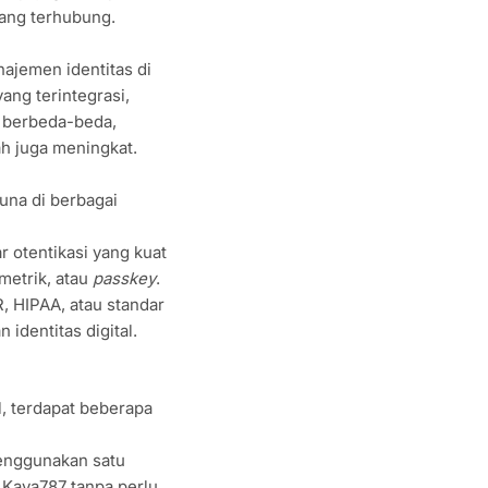
yang terhubung.
ajemen identitas di
ang terintegrasi,
 berbeda-beda,
ah juga meningkat.
na di berbagai
r otentikasi yang kuat
ometrik, atau
passkey
.
, HIPAA, atau standar
identitas digital.
 terdapat beberapa
nggunakan satu
 Kaya787 tanpa perlu