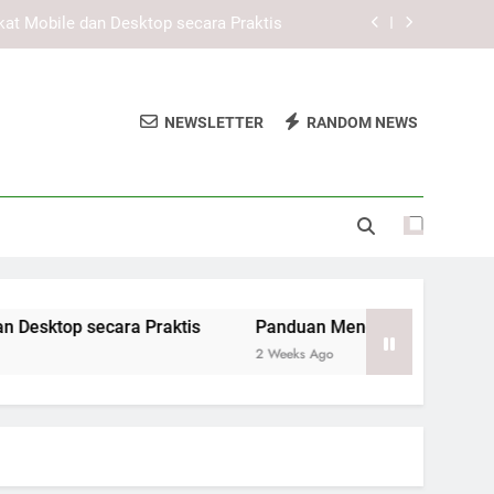
t Mobile dan Desktop secara Praktis
lalui Perangkat Mobile dan Desktop
elalui Perangkat Mobile dan Desktop
NEWSLETTER
RANDOM NEWS
f di Berbagai Perangkat secara Aman
o Pitacco. Sumber Daya Untuk Sukses Finansial.
t Mobile dan Desktop secara Praktis
lalui Perangkat Mobile dan Desktop
elalui Perangkat Mobile dan Desktop
cara Praktis
Panduan Mengakses LEBAH4D melalui Per
2 Weeks Ago