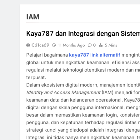
IAM
Kaya787 dan Integrasi dengan Siste
Cd1ca69
11 Months Ago
0
5 Mins
Pelajari bagaimana
kaya787 link alternatif
mengint
global untuk meningkatkan keamanan, efisiensi aks
regulasi melalui teknologi otentikasi modern dan m
terpusat.
Dalam ekosistem digital modern, manajemen identi
Identity and Access Management
(IAM) menjadi fon
keamanan data dan kelancaran operasional. Kaya787
digital dengan skala pengguna internasional, meng
besar dalam memastikan keamanan login, konsiste
pengguna, dan kepatuhan terhadap regulasi lintas n
strategi kunci yang diadopsi adalah integrasi denga
Integrasi ini tidak hanya meningkatkan keamanan, 