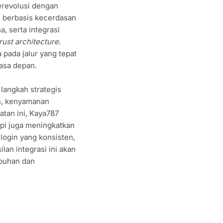
erevolusi dengan
si berbasis kecerdasan
, serta integrasi
rust architecture
.
pada jalur yang tepat
asa depan.
langkah strategis
n, kenyamanan
tan ini, Kaya787
api juga meningkatkan
ogin yang konsisten,
an integrasi ini akan
buhan dan