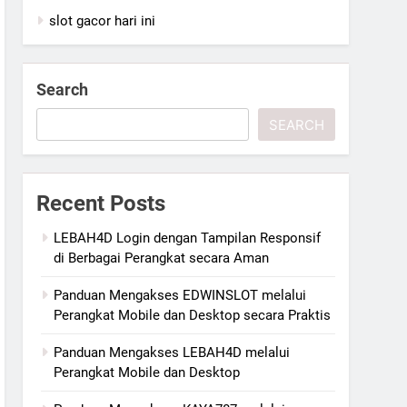
slot gacor hari ini
Search
SEARCH
Recent Posts
LEBAH4D Login dengan Tampilan Responsif
di Berbagai Perangkat secara Aman
Panduan Mengakses EDWINSLOT melalui
Perangkat Mobile dan Desktop secara Praktis
Panduan Mengakses LEBAH4D melalui
Perangkat Mobile dan Desktop