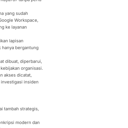
a yang sudah
i Google Workspace,
ng ke layanan
kan lapisan
k hanya bergantung
 dibuat, diperbarui,
kebijakan organisasi.
n akses dicatat,
nvestigasi insiden
i tambah strategis,
.
enkripsi modern dan