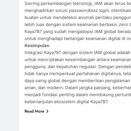
Seiring perkembangan teknologi, IAM akan terus b
menghadirkan solusi
passwordless login
, otentika
buatan untuk mendeteksi anomali perilaku pengguna
lebih luas dengan sistem keamanan berbasis
zero t
Kaya787 yang sudah mengadopsi IAM global berada 
untuk menghadapi tantangan keamanan digital di m
Kesimpulan
Integrasi Kaya787 dengan sistem IAM global adalah 
untuk menciptakan keseimbangan antara keamana
pengguna, dan kepatuhan regulasi. Dengan pendeka
tidak hanya memperkuat pertahanan digitalnya, tet
daya saing global dengan memberikan pengalaman l
aman, dan modern. Dalam jangka panjang, keberhasil
menjadi fondasi penting dalam mendukung pertum
keberlanjutan ekosistem digital Kaya787.
Read More