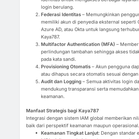
login berulang.
Federasi Identitas
– Memungkinkan penggun
memiliki akun di penyedia eksternal sepert
Azure AD, atau Okta untuk langsung terhubu
Kaya787.
Multifactor Authentication (MFA)
– Memberi
perlindungan tambahan sehingga akses tida
pada kata sandi.
Provisioning Otomatis
– Akun pengguna dapat
atau dihapus secara otomatis sesuai dengan 
Audit dan Logging
– Semua aktivitas login da
mendukung transparansi serta memudahkan i
keamanan.
Manfaat Strategis bagi Kaya787
Integrasi dengan sistem IAM global memberikan nila
baik dari perspektif keamanan maupun operasional
Keamanan Tingkat Lanjut
: Dengan standar 