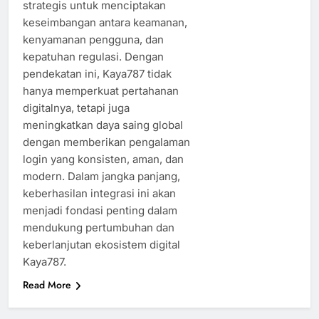
strategis untuk menciptakan
keseimbangan antara keamanan,
kenyamanan pengguna, dan
kepatuhan regulasi. Dengan
pendekatan ini, Kaya787 tidak
hanya memperkuat pertahanan
digitalnya, tetapi juga
meningkatkan daya saing global
dengan memberikan pengalaman
login yang konsisten, aman, dan
modern. Dalam jangka panjang,
keberhasilan integrasi ini akan
menjadi fondasi penting dalam
mendukung pertumbuhan dan
keberlanjutan ekosistem digital
Kaya787.
Read More