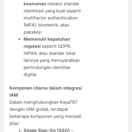
keamanan
melalui standar
otentikasi yang kuat seperti
multifactor authentication
(MFA), biometrik, atau
passkey
.
Memenuhi kepatuhan
regulasi
seperti GDPR,
HIPAA, atau standar lokal
lainnya yang mensyaratkan
perlindungan identitas
digital.
Komponen Utama dalam Integrasi
IAM
Dalam menghubungkan Kaya787
dengan IAM global, terdapat
beberapa komponen yang menjadi
pilar:
Single Sign-On (SSO)
–