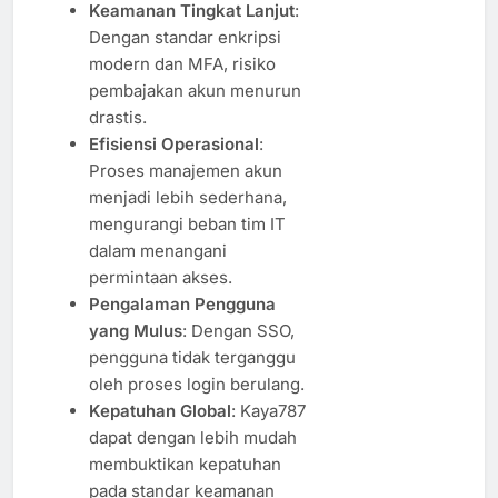
Keamanan Tingkat Lanjut
:
Dengan standar enkripsi
modern dan MFA, risiko
pembajakan akun menurun
drastis.
Efisiensi Operasional
:
Proses manajemen akun
menjadi lebih sederhana,
mengurangi beban tim IT
dalam menangani
permintaan akses.
Pengalaman Pengguna
yang Mulus
: Dengan SSO,
pengguna tidak terganggu
oleh proses login berulang.
Kepatuhan Global
: Kaya787
dapat dengan lebih mudah
membuktikan kepatuhan
pada standar keamanan