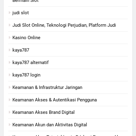
Bermain Slot
judi slot
Judi Slot Online, Teknologi Perjudian, Platform Judi
Kasino Online
kaya787
kaya787 alternatif
kaya787 login
Keamanan & Infrastruktur Jaringan
Keamanan Akses & Autentikasi Pengguna
Keamanan Akses Brand Digital
Keamanan Akun dan Aktivitas Digital