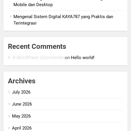
Mobile dan Desktop
Mengenal Sistem Digital KAYA787 yang Praktis dan
Terintegrasi
Recent Comments
A WordPress Commenter
on
Hello world!
Archives
July 2026
June 2026
May 2026
April 2026