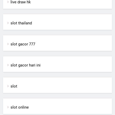
live draw hk
slot thailand
slot gacor 777
slot gacor hari ini
slot
slot online