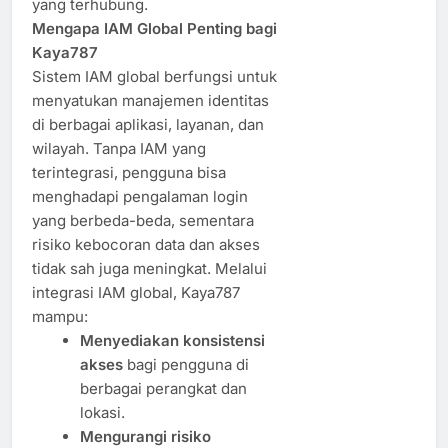
yang terhubung.
Mengapa IAM Global Penting bagi
Kaya787
Sistem IAM global berfungsi untuk
menyatukan manajemen identitas
di berbagai aplikasi, layanan, dan
wilayah. Tanpa IAM yang
terintegrasi, pengguna bisa
menghadapi pengalaman login
yang berbeda-beda, sementara
risiko kebocoran data dan akses
tidak sah juga meningkat. Melalui
integrasi IAM global, Kaya787
mampu:
Menyediakan konsistensi
akses
bagi pengguna di
berbagai perangkat dan
lokasi.
Mengurangi risiko