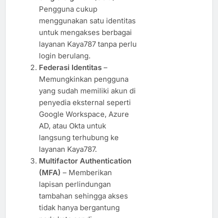
Pengguna cukup
menggunakan satu identitas
untuk mengakses berbagai
layanan Kaya787 tanpa perlu
login berulang.
Federasi Identitas
–
Memungkinkan pengguna
yang sudah memiliki akun di
penyedia eksternal seperti
Google Workspace, Azure
AD, atau Okta untuk
langsung terhubung ke
layanan Kaya787.
Multifactor Authentication
(MFA)
– Memberikan
lapisan perlindungan
tambahan sehingga akses
tidak hanya bergantung