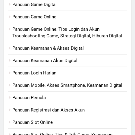
Panduan Game Digital
Panduan Game Online
Panduan Game Online, Tips Login dan Akun,
Troubleshooting Game, Strategi Digital, Hiburan Digital
Panduan Keamanan & Akses Digital
Panduan Keamanan Akun Digital
Panduan Login Harian
Panduan Mobile, Akses Smartphone, Keamanan Digital
Panduan Pemula
Panduan Registrasi dan Akses Akun
Panduan Slot Online
Panduan Slot Online, Tips & Trik Game, Keamanan