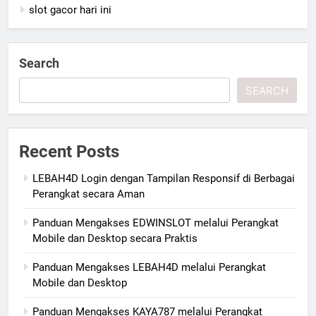
slot gacor hari ini
Search
SEARCH
Recent Posts
LEBAH4D Login dengan Tampilan Responsif di Berbagai
Perangkat secara Aman
Panduan Mengakses EDWINSLOT melalui Perangkat
Mobile dan Desktop secara Praktis
Panduan Mengakses LEBAH4D melalui Perangkat
Mobile dan Desktop
Panduan Mengakses KAYA787 melalui Perangkat