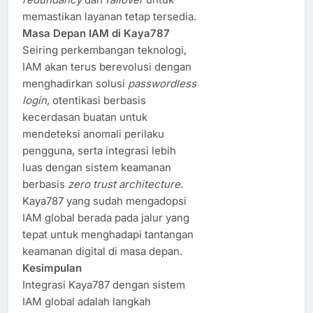
memastikan layanan tetap tersedia.
Masa Depan IAM di Kaya787
Seiring perkembangan teknologi,
IAM akan terus berevolusi dengan
menghadirkan solusi
passwordless
login
, otentikasi berbasis
kecerdasan buatan untuk
mendeteksi anomali perilaku
pengguna, serta integrasi lebih
luas dengan sistem keamanan
berbasis
zero trust architecture
.
Kaya787 yang sudah mengadopsi
IAM global berada pada jalur yang
tepat untuk menghadapi tantangan
keamanan digital di masa depan.
Kesimpulan
Integrasi Kaya787 dengan sistem
IAM global adalah langkah