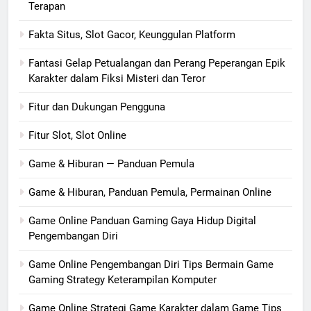
Terapan
Fakta Situs, Slot Gacor, Keunggulan Platform
Fantasi Gelap Petualangan dan Perang Peperangan Epik
Karakter dalam Fiksi Misteri dan Teror
Fitur dan Dukungan Pengguna
Fitur Slot, Slot Online
Game & Hiburan — Panduan Pemula
Game & Hiburan, Panduan Pemula, Permainan Online
Game Online Panduan Gaming Gaya Hidup Digital
Pengembangan Diri
Game Online Pengembangan Diri Tips Bermain Game
Gaming Strategy Keterampilan Komputer
Game Online Strategi Game Karakter dalam Game Tips