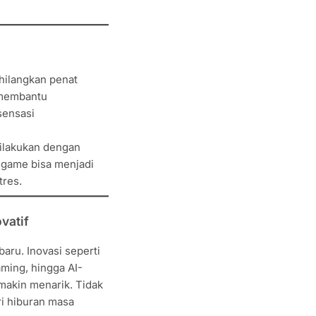
.
ilangkan penat
t membantu
sensasi
dilakukan dengan
, game bisa menjadi
tres.
vatif
aru. Inovasi seperti
gaming, hingga AI-
akin menarik. Tidak
ri hiburan masa