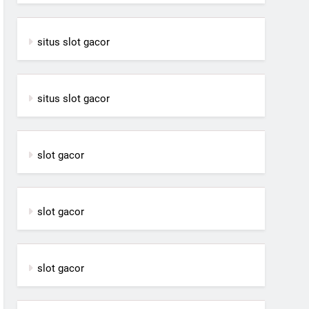
situs slot gacor
situs slot gacor
slot gacor
slot gacor
slot gacor