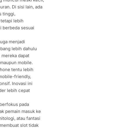
an. Di sisi lain, ada
 tinggi,
etapi lebih
i berbeda sesuai
uga menjadi
bang lebih dahulu
 mereka dapat
p maupun mobile.
one tentu lebih
bile-friendly,
sif. Inovasi ini
er lebih cepat
 berfokus pada
ak pemain masuk ke
tologi, atau fantasi
 membuat slot tidak