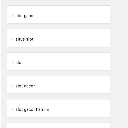
slot gacor
situs slot
slot
slot gacor
slot gacor hari ini