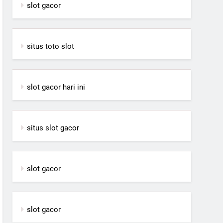
slot gacor
situs toto slot
slot gacor hari ini
situs slot gacor
slot gacor
slot gacor