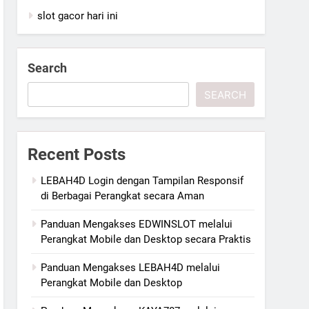
slot gacor hari ini
Search
SEARCH
Recent Posts
LEBAH4D Login dengan Tampilan Responsif
di Berbagai Perangkat secara Aman
Panduan Mengakses EDWINSLOT melalui
Perangkat Mobile dan Desktop secara Praktis
Panduan Mengakses LEBAH4D melalui
Perangkat Mobile dan Desktop