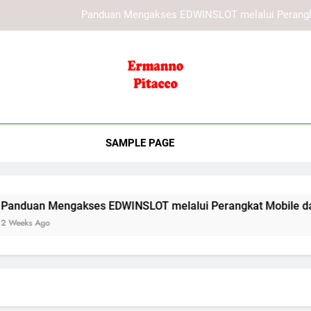
Panduan Mengakses EDWINSLOT melalui Perangka
Panduan Mengakses LEBAH4D me
Panduan Mengakses KAYA787 m
anno Pitacco
LEBAH4D Login dengan Tampilan Responsi
Solusi Bisnis Dan Keuangan Dari Konsultan Profesional Ermann
Panduan Mengakses EDWINSLOT melalui Perangka
SAMPLE PAGE
Panduan Mengakses LEBAH4D me
Panduan Mengakses KAYA787 m
gakses EDWINSLOT melalui Perangkat Mobile dan Desktop se