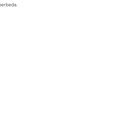
berbeda.