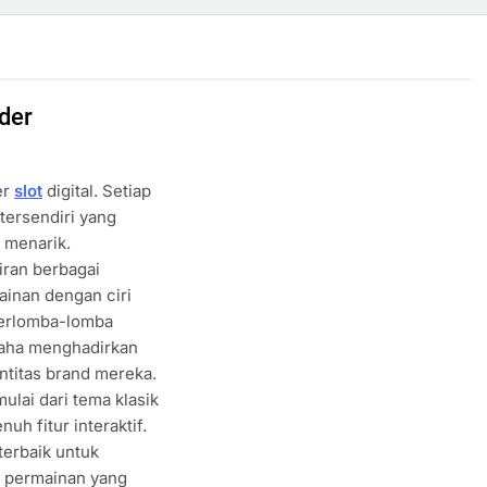
ider
er
slot
digital. Setiap
tersendiri yang
 menarik.
iran berbagai
ainan dengan ciri
berlomba-lomba
saha menghadirkan
ntitas brand mereka.
ulai dari tema klasik
h fitur interaktif.
terbaik untuk
 permainan yang