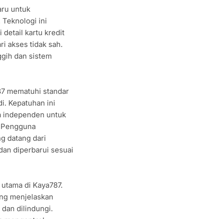
aru untuk
Teknologi ini
detail kartu kredit
ri akses tidak sah.
ggih dan sistem
787 mematuhi standar
di. Kepatuhan ini
ga independen untuk
. Pengguna
g datang dari
dan diperbarui sesuai
 utama di Kaya787.
yang menjelaskan
dan dilindungi.