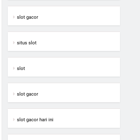
slot gacor
situs slot
slot
slot gacor
slot gacor hari ini