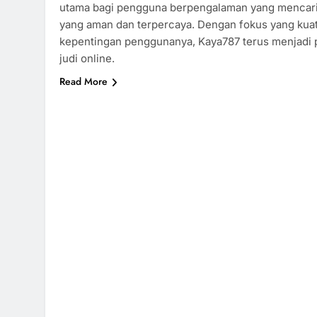
utama bagi pengguna berpengalaman yang mencari p
yang aman dan terpercaya. Dengan fokus yang kua
kepentingan penggunanya, Kaya787 terus menjadi 
judi online.
Read More