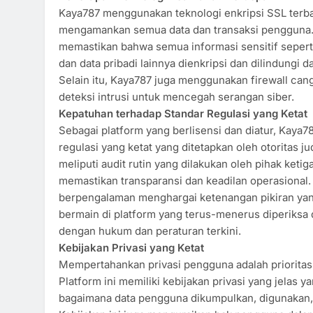
Kaya787 menggunakan teknologi enkripsi SSL terb
mengamankan semua data dan transaksi pengguna. 
memastikan bahwa semua informasi sensitif seperti 
dan data pribadi lainnya dienkripsi dan dilindungi da
Selain itu, Kaya787 juga menggunakan firewall can
deteksi intrusi untuk mencegah serangan siber.
Kepatuhan terhadap Standar Regulasi yang Ketat
Sebagai platform yang berlisensi dan diatur, Kaya
regulasi yang ketat yang ditetapkan oleh otoritas ju
meliputi audit rutin yang dilakukan oleh pihak keti
memastikan transparansi dan keadilan operasional
berpengalaman menghargai ketenangan pikiran yan
bermain di platform yang terus-menerus diperiksa 
dengan hukum dan peraturan terkini.
Kebijakan Privasi yang Ketat
Mempertahankan privasi pengguna adalah prioritas
Platform ini memiliki kebijakan privasi yang jelas 
bagaimana data pengguna dikumpulkan, digunakan, 