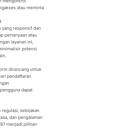
m mengontrol
ngakses atau meminta
i
 yang responsif dan
ap pertanyaan atau
gan layanan ini,
inimalisir potensi
in.
form dirancang untuk
ri pendaftaran
engan
pengguna dapat
regulasi, kebijakan
biasa, dan pengalaman
7 menjadi pilihan