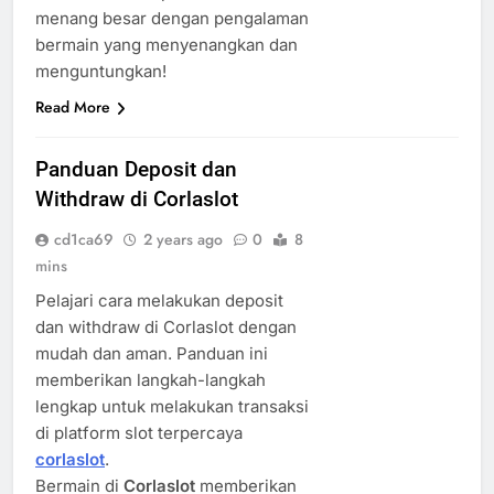
menang besar dengan pengalaman
bermain yang menyenangkan dan
menguntungkan!
Read More
Panduan Deposit dan
Withdraw di Corlaslot
cd1ca69
2 years ago
0
8
mins
Pelajari cara melakukan deposit
dan withdraw di Corlaslot dengan
mudah dan aman. Panduan ini
memberikan langkah-langkah
lengkap untuk melakukan transaksi
di platform slot terpercaya
corlaslot
.
Bermain di
Corlaslot
memberikan