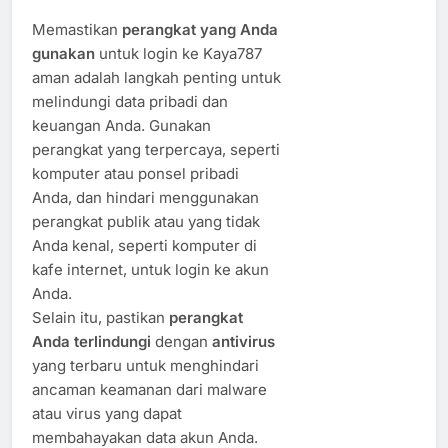
Memastikan
perangkat yang Anda
gunakan
untuk login ke Kaya787
aman adalah langkah penting untuk
melindungi data pribadi dan
keuangan Anda. Gunakan
perangkat yang terpercaya, seperti
komputer atau ponsel pribadi
Anda, dan hindari menggunakan
perangkat publik atau yang tidak
Anda kenal, seperti komputer di
kafe internet, untuk login ke akun
Anda.
Selain itu, pastikan
perangkat
Anda terlindungi
dengan
antivirus
yang terbaru untuk menghindari
ancaman keamanan dari malware
atau virus yang dapat
membahayakan data akun Anda.