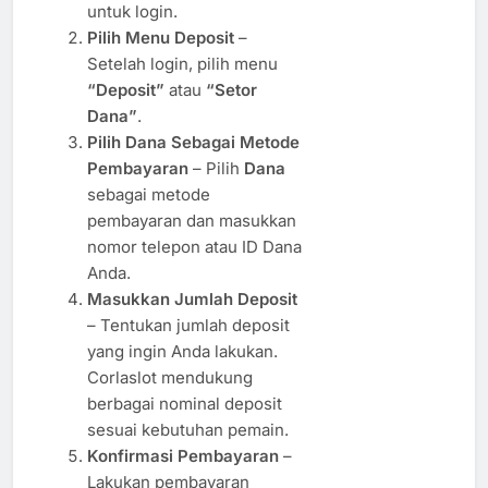
untuk login.
Pilih Menu Deposit
–
Setelah login, pilih menu
“Deposit”
atau
“Setor
Dana”
.
Pilih Dana Sebagai Metode
Pembayaran
– Pilih
Dana
sebagai metode
pembayaran dan masukkan
nomor telepon atau ID Dana
Anda.
Masukkan Jumlah Deposit
– Tentukan jumlah deposit
yang ingin Anda lakukan.
Corlaslot mendukung
berbagai nominal deposit
sesuai kebutuhan pemain.
Konfirmasi Pembayaran
–
Lakukan pembayaran