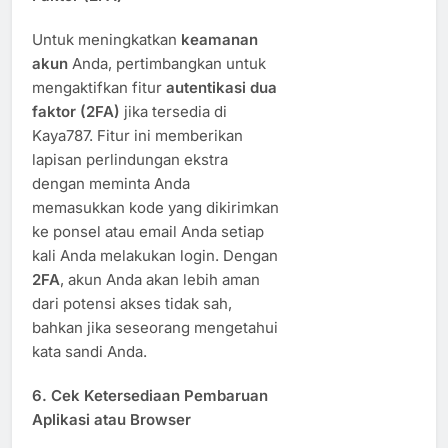
Untuk meningkatkan
keamanan
akun
Anda, pertimbangkan untuk
mengaktifkan fitur
autentikasi dua
faktor (2FA)
jika tersedia di
Kaya787. Fitur ini memberikan
lapisan perlindungan ekstra
dengan meminta Anda
memasukkan kode yang dikirimkan
ke ponsel atau email Anda setiap
kali Anda melakukan login. Dengan
2FA
, akun Anda akan lebih aman
dari potensi akses tidak sah,
bahkan jika seseorang mengetahui
kata sandi Anda.
6.
Cek Ketersediaan Pembaruan
Aplikasi atau Browser