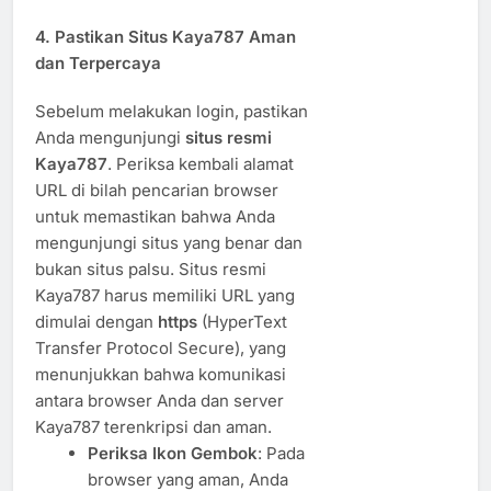
4.
Pastikan Situs Kaya787 Aman
dan Terpercaya
Sebelum melakukan login, pastikan
Anda mengunjungi
situs resmi
Kaya787
. Periksa kembali alamat
URL di bilah pencarian browser
untuk memastikan bahwa Anda
mengunjungi situs yang benar dan
bukan situs palsu. Situs resmi
Kaya787 harus memiliki URL yang
dimulai dengan
https
(HyperText
Transfer Protocol Secure), yang
menunjukkan bahwa komunikasi
antara browser Anda dan server
Kaya787 terenkripsi dan aman.
Periksa Ikon Gembok
: Pada
browser yang aman, Anda