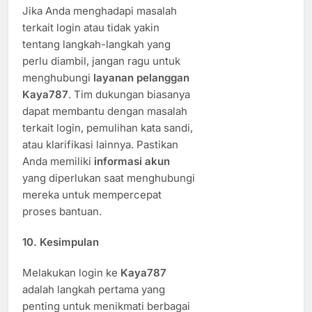
Jika Anda menghadapi masalah
terkait login atau tidak yakin
tentang langkah-langkah yang
perlu diambil, jangan ragu untuk
menghubungi
layanan pelanggan
Kaya787
. Tim dukungan biasanya
dapat membantu dengan masalah
terkait login, pemulihan kata sandi,
atau klarifikasi lainnya. Pastikan
Anda memiliki
informasi akun
yang diperlukan saat menghubungi
mereka untuk mempercepat
proses bantuan.
10.
Kesimpulan
Melakukan login ke
Kaya787
adalah langkah pertama yang
penting untuk menikmati berbagai