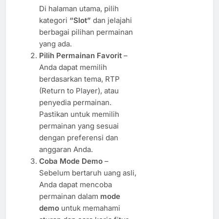
Di halaman utama, pilih
kategori
“Slot”
dan jelajahi
berbagai pilihan permainan
yang ada.
Pilih Permainan Favorit
–
Anda dapat memilih
berdasarkan tema, RTP
(Return to Player), atau
penyedia permainan.
Pastikan untuk memilih
permainan yang sesuai
dengan preferensi dan
anggaran Anda.
Coba Mode Demo
–
Sebelum bertaruh uang asli,
Anda dapat mencoba
permainan dalam
mode
demo
untuk memahami