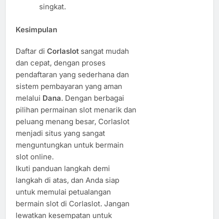
singkat.
Kesimpulan
Daftar di
Corlaslot
sangat mudah
dan cepat, dengan proses
pendaftaran yang sederhana dan
sistem pembayaran yang aman
melalui
Dana
. Dengan berbagai
pilihan permainan slot menarik dan
peluang menang besar, Corlaslot
menjadi situs yang sangat
menguntungkan untuk bermain
slot online.
Ikuti panduan langkah demi
langkah di atas, dan Anda siap
untuk memulai petualangan
bermain slot di Corlaslot. Jangan
lewatkan kesempatan untuk