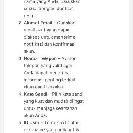
nama yang Anda masukkan
sesuai dengan identitas
resmi.
Alamat Email
– Gunakan
email aktif yang dapat
diakses untuk menerima
notifikasi dan konfirmasi
akun.
Nomor Telepon
– Nomor
telepon yang valid agar
Anda dapat menerima
informasi penting terkait
akun dan transaksi.
Kata Sandi
– Pilih kata sandi
yang kuat dan mudah diingat
untuk menjaga keamanan
akun Anda.
ID User
– Tentukan ID atau
username yang unik untuk