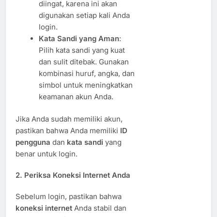
diingat, karena ini akan
digunakan setiap kali Anda
login.
Kata Sandi yang Aman
:
Pilih kata sandi yang kuat
dan sulit ditebak. Gunakan
kombinasi huruf, angka, dan
simbol untuk meningkatkan
keamanan akun Anda.
Jika Anda sudah memiliki akun,
pastikan bahwa Anda memiliki
ID
pengguna
dan
kata sandi
yang
benar untuk login.
2.
Periksa Koneksi Internet Anda
Sebelum login, pastikan bahwa
koneksi internet
Anda stabil dan