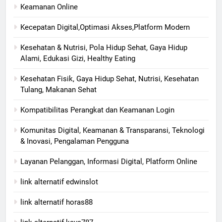
Keamanan Online
Kecepatan Digital,Optimasi Akses,Platform Modern
Kesehatan & Nutrisi, Pola Hidup Sehat, Gaya Hidup
Alami, Edukasi Gizi, Healthy Eating
Kesehatan Fisik, Gaya Hidup Sehat, Nutrisi, Kesehatan
Tulang, Makanan Sehat
Kompatibilitas Perangkat dan Keamanan Login
Komunitas Digital, Keamanan & Transparansi, Teknologi
& Inovasi, Pengalaman Pengguna
Layanan Pelanggan, Informasi Digital, Platform Online
link alternatif edwinslot
link alternatif horas88