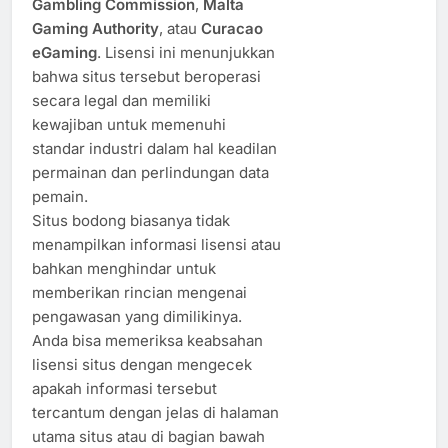
Gambling Commission
,
Malta
Gaming Authority
, atau
Curacao
eGaming
. Lisensi ini menunjukkan
bahwa situs tersebut beroperasi
secara legal dan memiliki
kewajiban untuk memenuhi
standar industri dalam hal keadilan
permainan dan perlindungan data
pemain.
Situs bodong biasanya tidak
menampilkan informasi lisensi atau
bahkan menghindar untuk
memberikan rincian mengenai
pengawasan yang dimilikinya.
Anda bisa memeriksa keabsahan
lisensi situs dengan mengecek
apakah informasi tersebut
tercantum dengan jelas di halaman
utama situs atau di bagian bawah