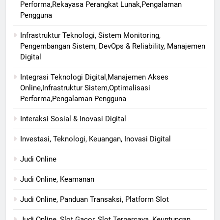
Performa,Rekayasa Perangkat Lunak,Pengalaman
Pengguna
Infrastruktur Teknologi, Sistem Monitoring,
Pengembangan Sistem, DevOps & Reliability, Manajemen
Digital
Integrasi Teknologi Digital,Manajemen Akses
Online,Infrastruktur Sistem,Optimalisasi
Performa,Pengalaman Pengguna
Interaksi Sosial & Inovasi Digital
Investasi, Teknologi, Keuangan, Inovasi Digital
Judi Online
Judi Online, Keamanan
Judi Online, Panduan Transaksi, Platform Slot
Judi Online, Slot Gacor, Slot Terpercaya, Keuntungan