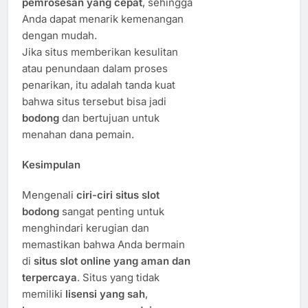
pemrosesan yang cepat
, sehingga
Anda dapat menarik kemenangan
dengan mudah.
Jika situs memberikan kesulitan
atau penundaan dalam proses
penarikan, itu adalah tanda kuat
bahwa situs tersebut bisa jadi
bodong
dan bertujuan untuk
menahan dana pemain.
Kesimpulan
Mengenali
ciri-ciri situs slot
bodong
sangat penting untuk
menghindari kerugian dan
memastikan bahwa Anda bermain
di
situs slot online yang aman dan
terpercaya
. Situs yang tidak
memiliki
lisensi yang sah
,