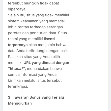
tersebut mungkin tidak dapat
dipercaya.
Selain itu, situs yang tidak memiliki
sistem keamanan yang memadai
lebih rentan terhadap serangan
peretas dan pencurian data. Situs
resmi yang memiliki
lisensi
terpercaya
akan menjamin bahwa
data Anda terlindungi dengan baik.
Pastikan situs yang Anda pilih
memiliki
URL yang dimulai dengan
“https://”
, menandakan bahwa
semua informasi yang Anda
kirimkan melalui situs tersebut
terenkripsi.
3.
Tawaran Bonus yang Terlalu
Menggiurkan