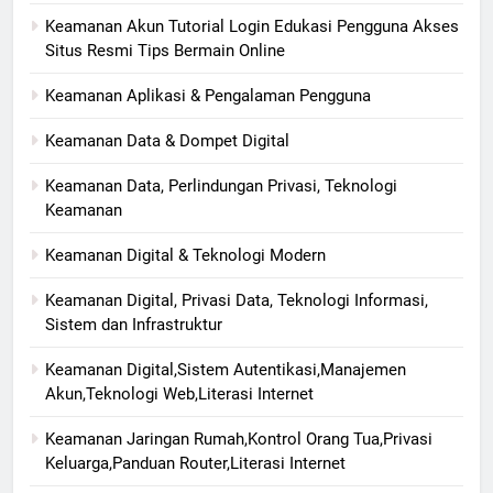
Keamanan Akun Tutorial Login Edukasi Pengguna Akses
Situs Resmi Tips Bermain Online
Keamanan Aplikasi & Pengalaman Pengguna
Keamanan Data & Dompet Digital
Keamanan Data, Perlindungan Privasi, Teknologi
Keamanan
Keamanan Digital & Teknologi Modern
Keamanan Digital, Privasi Data, Teknologi Informasi,
Sistem dan Infrastruktur
Keamanan Digital,Sistem Autentikasi,Manajemen
Akun,Teknologi Web,Literasi Internet
Keamanan Jaringan Rumah,Kontrol Orang Tua,Privasi
Keluarga,Panduan Router,Literasi Internet