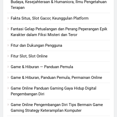
Budaya, Kesejahteraan & Humaniora, Ilmu Pengetahuan
Terapan
Fakta Situs, Slot Gacor, Keunggulan Platform
Fantasi Gelap Petualangan dan Perang Peperangan Epik
Karakter dalam Fiksi Misteri dan Teror
Fitur dan Dukungan Pengguna
Fitur Slot, Slot Online
Game & Hiburan — Panduan Pemula
Game & Hiburan, Panduan Pemula, Permainan Online
Game Online Panduan Gaming Gaya Hidup Digital
Pengembangan Diri
Game Online Pengembangan Diri Tips Bermain Game
Gaming Strategy Keterampilan Komputer