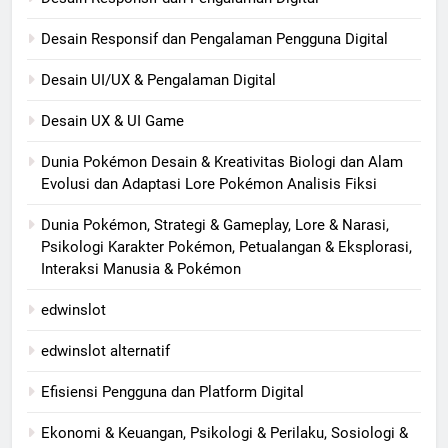
Desain Responsif dan Pengalaman Pengguna Digital
Desain UI/UX & Pengalaman Digital
Desain UX & UI Game
Dunia Pokémon Desain & Kreativitas Biologi dan Alam
Evolusi dan Adaptasi Lore Pokémon Analisis Fiksi
Dunia Pokémon, Strategi & Gameplay, Lore & Narasi,
Psikologi Karakter Pokémon, Petualangan & Eksplorasi,
Interaksi Manusia & Pokémon
edwinslot
edwinslot alternatif
Efisiensi Pengguna dan Platform Digital
Ekonomi & Keuangan, Psikologi & Perilaku, Sosiologi &