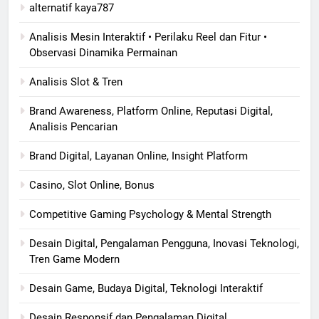
alternatif kaya787
Analisis Mesin Interaktif • Perilaku Reel dan Fitur •
Observasi Dinamika Permainan
Analisis Slot & Tren
Brand Awareness, Platform Online, Reputasi Digital,
Analisis Pencarian
Brand Digital, Layanan Online, Insight Platform
Casino, Slot Online, Bonus
Competitive Gaming Psychology & Mental Strength
Desain Digital, Pengalaman Pengguna, Inovasi Teknologi,
Tren Game Modern
Desain Game, Budaya Digital, Teknologi Interaktif
Desain Responsif dan Pengalaman Digital