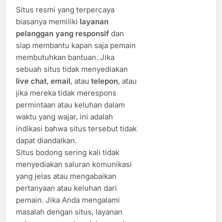
Situs resmi yang terpercaya
biasanya memiliki
layanan
pelanggan yang responsif
dan
siap membantu kapan saja pemain
membutuhkan bantuan. Jika
sebuah situs tidak menyediakan
live chat
,
email
, atau
telepon
, atau
jika mereka tidak merespons
permintaan atau keluhan dalam
waktu yang wajar, ini adalah
indikasi bahwa situs tersebut tidak
dapat diandalkan.
Situs bodong sering kali tidak
menyediakan saluran komunikasi
yang jelas atau mengabaikan
pertanyaan atau keluhan dari
pemain. Jika Anda mengalami
masalah dengan situs, layanan