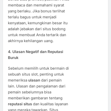
membaca dan memahami syarat
yang berlaku. Jika bonus terlihat
terlalu bagus untuk menjadi
kenyataan, kemungkinan besar itu
adalah jebakan dari situs bodong
untuk membuat Anda tertarik dan
akhirnya kehilangan uang.
4.
Ulasan Negatif dan Reputasi
Buruk
Sebelum memilih untuk bermain di
sebuah situs slot, penting untuk
memeriksa
ulasan
dari pemain
lain. Ulasan dan pengalaman dari
pemain sebelumnya bisa
memberikan gambaran tentang
reputasi situs
dan kualitas layanan
yang mereka tawarkan. Situs