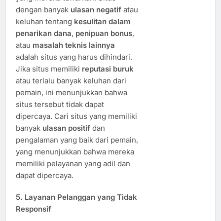
dengan banyak
ulasan negatif
atau
keluhan tentang
kesulitan dalam
penarikan dana
,
penipuan bonus
,
atau
masalah teknis lainnya
adalah situs yang harus dihindari.
Jika situs memiliki
reputasi buruk
atau terlalu banyak keluhan dari
pemain, ini menunjukkan bahwa
situs tersebut tidak dapat
dipercaya. Cari situs yang memiliki
banyak
ulasan positif
dan
pengalaman yang baik dari pemain,
yang menunjukkan bahwa mereka
memiliki pelayanan yang adil dan
dapat dipercaya.
5.
Layanan Pelanggan yang Tidak
Responsif