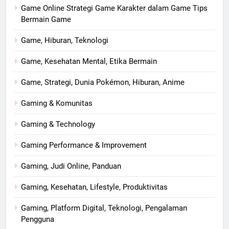
Game Online Strategi Game Karakter dalam Game Tips
Bermain Game
Game, Hiburan, Teknologi
Game, Kesehatan Mental, Etika Bermain
Game, Strategi, Dunia Pokémon, Hiburan, Anime
Gaming & Komunitas
Gaming & Technology
Gaming Performance & Improvement
Gaming, Judi Online, Panduan
Gaming, Kesehatan, Lifestyle, Produktivitas
Gaming, Platform Digital, Teknologi, Pengalaman
Pengguna