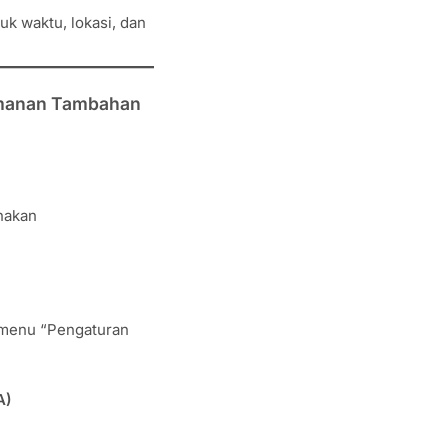
uk waktu, lokasi, dan
amanan Tambahan
nakan
ih menu “Pengaturan
A)