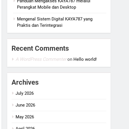
Panduan Mengakses KAYA787 melalui
Perangkat Mobile dan Desktop
Mengenal Sistem Digital KAYA787 yang
Praktis dan Terintegrasi
Recent Comments
A WordPress Commenter
on
Hello world!
Archives
July 2026
June 2026
May 2026
April 2026