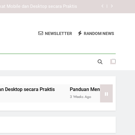
t Mobile dan Desktop secara Praktis
lalui Perangkat Mobile dan Desktop
elalui Perangkat Mobile dan Desktop
NEWSLETTER
RANDOM NEWS
f di Berbagai Perangkat secara Aman
o Pitacco. Sumber Daya Untuk Sukses Finansial.
t Mobile dan Desktop secara Praktis
lalui Perangkat Mobile dan Desktop
elalui Perangkat Mobile dan Desktop
cara Praktis
Panduan Mengakses LEBAH4D melalui Per
3 Weeks Ago