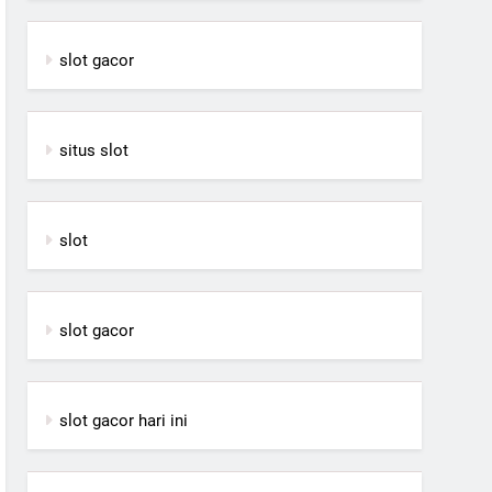
slot gacor
situs slot
slot
slot gacor
slot gacor hari ini