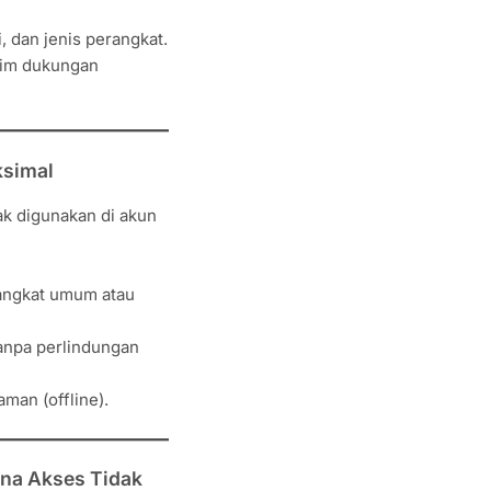
i, dan jenis perangkat.
tim dukungan
simal
dak digunakan di akun
angkat umum atau
tanpa perlindungan
man (offline).
ena Akses Tidak