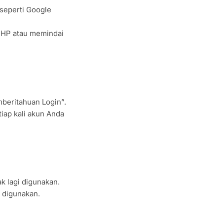
 seperti Google
 HP atau memindai
beritahuan Login”.
tiap kali akun Anda
ak lagi digunakan.
u digunakan.