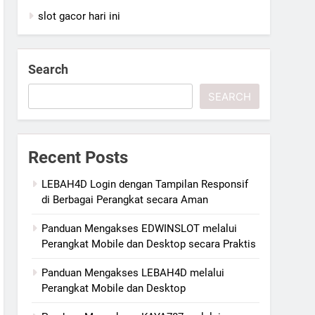
slot gacor hari ini
Search
SEARCH
Recent Posts
LEBAH4D Login dengan Tampilan Responsif
di Berbagai Perangkat secara Aman
Panduan Mengakses EDWINSLOT melalui
Perangkat Mobile dan Desktop secara Praktis
Panduan Mengakses LEBAH4D melalui
Perangkat Mobile dan Desktop