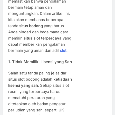
memastikan bahwa pengalaman
bermain tetap aman dan
menguntungkan. Dalam artikel ini,
kita akan membahas beberapa
tanda
situs bodong
yang harus
Anda hindari dan bagaimana cara
memilih
situs slot terpercaya
yang
dapat memberikan pengalaman
bermain yang aman dan adil
slot
.
1.
Tidak Memiliki Lisensi yang Sah
Salah satu tanda paling jelas dari
situs slot bodong adalah
ketiadaan
lisensi yang sah
. Setiap situs slot
resmi yang terpercaya harus
mematuhi peraturan yang
ditetapkan oleh badan pengatur
perjudian yang sah, seperti
UK