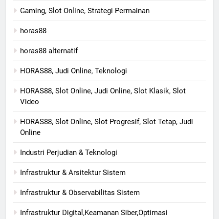
Gaming, Slot Online, Strategi Permainan
horas88
horas88 alternatif
HORAS88, Judi Online, Teknologi
HORAS88, Slot Online, Judi Online, Slot Klasik, Slot
Video
HORAS88, Slot Online, Slot Progresif, Slot Tetap, Judi
Online
Industri Perjudian & Teknologi
Infrastruktur & Arsitektur Sistem
Infrastruktur & Observabilitas Sistem
Infrastruktur Digital,Keamanan Siber,Optimasi