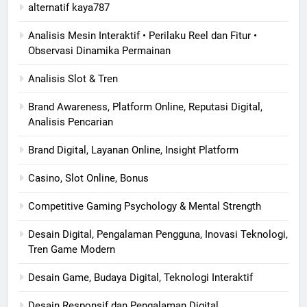
alternatif kaya787
Analisis Mesin Interaktif • Perilaku Reel dan Fitur •
Observasi Dinamika Permainan
Analisis Slot & Tren
Brand Awareness, Platform Online, Reputasi Digital,
Analisis Pencarian
Brand Digital, Layanan Online, Insight Platform
Casino, Slot Online, Bonus
Competitive Gaming Psychology & Mental Strength
Desain Digital, Pengalaman Pengguna, Inovasi Teknologi,
Tren Game Modern
Desain Game, Budaya Digital, Teknologi Interaktif
Desain Responsif dan Pengalaman Digital