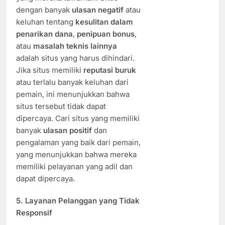
dengan banyak
ulasan negatif
atau
keluhan tentang
kesulitan dalam
penarikan dana
,
penipuan bonus
,
atau
masalah teknis lainnya
adalah situs yang harus dihindari.
Jika situs memiliki
reputasi buruk
atau terlalu banyak keluhan dari
pemain, ini menunjukkan bahwa
situs tersebut tidak dapat
dipercaya. Cari situs yang memiliki
banyak
ulasan positif
dan
pengalaman yang baik dari pemain,
yang menunjukkan bahwa mereka
memiliki pelayanan yang adil dan
dapat dipercaya.
5.
Layanan Pelanggan yang Tidak
Responsif