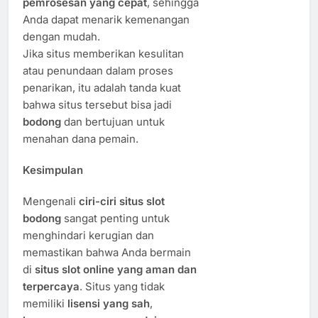
pemrosesan yang cepat
, sehingga
Anda dapat menarik kemenangan
dengan mudah.
Jika situs memberikan kesulitan
atau penundaan dalam proses
penarikan, itu adalah tanda kuat
bahwa situs tersebut bisa jadi
bodong
dan bertujuan untuk
menahan dana pemain.
Kesimpulan
Mengenali
ciri-ciri situs slot
bodong
sangat penting untuk
menghindari kerugian dan
memastikan bahwa Anda bermain
di
situs slot online yang aman dan
terpercaya
. Situs yang tidak
memiliki
lisensi yang sah
,