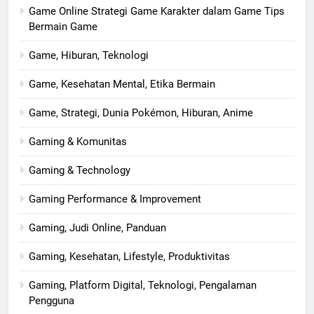
Game Online Strategi Game Karakter dalam Game Tips
Bermain Game
Game, Hiburan, Teknologi
Game, Kesehatan Mental, Etika Bermain
Game, Strategi, Dunia Pokémon, Hiburan, Anime
Gaming & Komunitas
Gaming & Technology
Gaming Performance & Improvement
Gaming, Judi Online, Panduan
Gaming, Kesehatan, Lifestyle, Produktivitas
Gaming, Platform Digital, Teknologi, Pengalaman
Pengguna