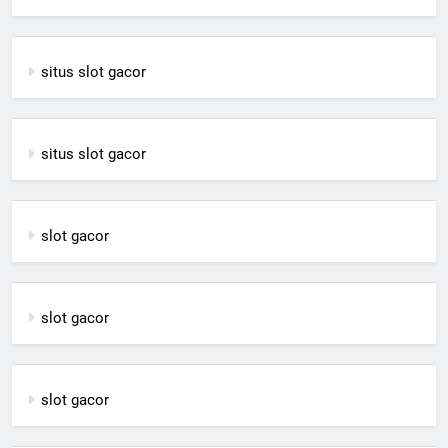
situs slot gacor
situs slot gacor
slot gacor
slot gacor
slot gacor