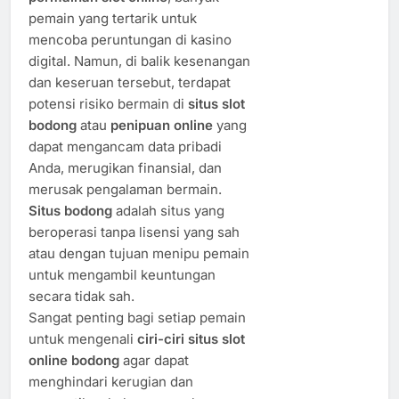
pemain yang tertarik untuk
mencoba peruntungan di kasino
digital. Namun, di balik kesenangan
dan keseruan tersebut, terdapat
potensi risiko bermain di
situs slot
bodong
atau
penipuan online
yang
dapat mengancam data pribadi
Anda, merugikan finansial, dan
merusak pengalaman bermain.
Situs bodong
adalah situs yang
beroperasi tanpa lisensi yang sah
atau dengan tujuan menipu pemain
untuk mengambil keuntungan
secara tidak sah.
Sangat penting bagi setiap pemain
untuk mengenali
ciri-ciri situs slot
online bodong
agar dapat
menghindari kerugian dan