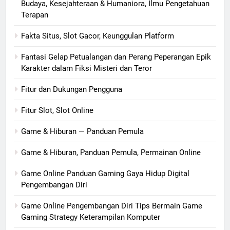
Budaya, Kesejahteraan & Humaniora, Ilmu Pengetahuan
Terapan
Fakta Situs, Slot Gacor, Keunggulan Platform
Fantasi Gelap Petualangan dan Perang Peperangan Epik
Karakter dalam Fiksi Misteri dan Teror
Fitur dan Dukungan Pengguna
Fitur Slot, Slot Online
Game & Hiburan — Panduan Pemula
Game & Hiburan, Panduan Pemula, Permainan Online
Game Online Panduan Gaming Gaya Hidup Digital
Pengembangan Diri
Game Online Pengembangan Diri Tips Bermain Game
Gaming Strategy Keterampilan Komputer