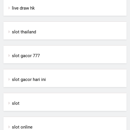
live draw hk
slot thailand
slot gacor 777
slot gacor hari ini
slot
slot online