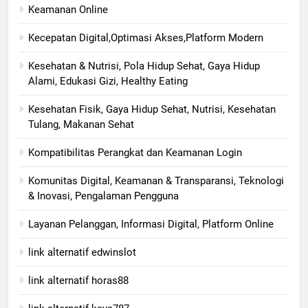
Keamanan Online
Kecepatan Digital,Optimasi Akses,Platform Modern
Kesehatan & Nutrisi, Pola Hidup Sehat, Gaya Hidup
Alami, Edukasi Gizi, Healthy Eating
Kesehatan Fisik, Gaya Hidup Sehat, Nutrisi, Kesehatan
Tulang, Makanan Sehat
Kompatibilitas Perangkat dan Keamanan Login
Komunitas Digital, Keamanan & Transparansi, Teknologi
& Inovasi, Pengalaman Pengguna
Layanan Pelanggan, Informasi Digital, Platform Online
link alternatif edwinslot
link alternatif horas88