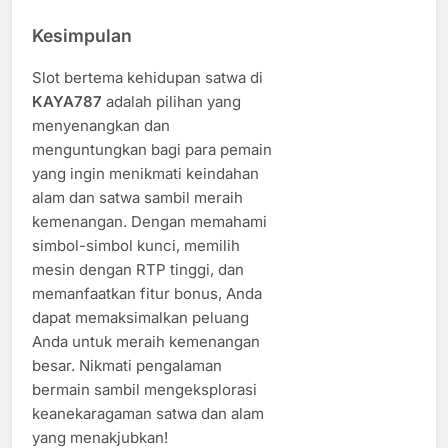
Kesimpulan
Slot bertema kehidupan satwa di
KAYA787
adalah pilihan yang
menyenangkan dan
menguntungkan bagi para pemain
yang ingin menikmati keindahan
alam dan satwa sambil meraih
kemenangan. Dengan memahami
simbol-simbol kunci, memilih
mesin dengan RTP tinggi, dan
memanfaatkan fitur bonus, Anda
dapat memaksimalkan peluang
Anda untuk meraih kemenangan
besar. Nikmati pengalaman
bermain sambil mengeksplorasi
keanekaragaman satwa dan alam
yang menakjubkan!