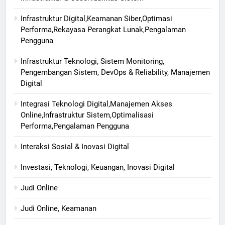
Infrastruktur Digital,Keamanan Siber,Optimasi
Performa,Rekayasa Perangkat Lunak,Pengalaman
Pengguna
Infrastruktur Teknologi, Sistem Monitoring,
Pengembangan Sistem, DevOps & Reliability, Manajemen
Digital
Integrasi Teknologi Digital,Manajemen Akses
Online,Infrastruktur Sistem,Optimalisasi
Performa,Pengalaman Pengguna
Interaksi Sosial & Inovasi Digital
Investasi, Teknologi, Keuangan, Inovasi Digital
Judi Online
Judi Online, Keamanan