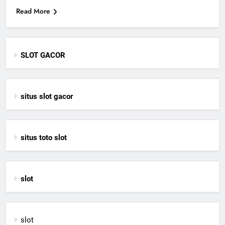
Read More
SLOT GACOR
situs slot gacor
situs toto slot
slot
slot