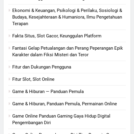
Ekonomi & Keuangan, Psikologi & Perilaku, Sosiologi &
Budaya, Kesejahteraan & Humaniora, Ilmu Pengetahuan
Terapan
Fakta Situs, Slot Gacor, Keunggulan Platform
Fantasi Gelap Petualangan dan Perang Peperangan Epik
Karakter dalam Fiksi Misteri dan Teror
Fitur dan Dukungan Pengguna
Fitur Slot, Slot Online
Game & Hiburan — Panduan Pemula
Game & Hiburan, Panduan Pemula, Permainan Online
Game Online Panduan Gaming Gaya Hidup Digital
Pengembangan Diri