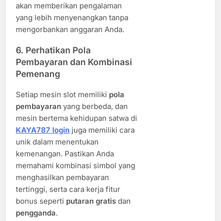
akan memberikan pengalaman
yang lebih menyenangkan tanpa
mengorbankan anggaran Anda.
6. Perhatikan Pola
Pembayaran dan Kombinasi
Pemenang
Setiap mesin slot memiliki
pola
pembayaran
yang berbeda, dan
mesin bertema kehidupan satwa di
KAYA787 login
juga memiliki cara
unik dalam menentukan
kemenangan. Pastikan Anda
memahami kombinasi simbol yang
menghasilkan pembayaran
tertinggi, serta cara kerja fitur
bonus seperti
putaran gratis
dan
pengganda
.