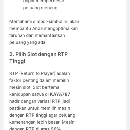
dapat memperbesar
peluang menang.
Memahami simbol-simbol ini akan
membantu Anda mengoptimalkan
taruhan dan memanfaatkan
peluang yang ada.
2. Pilih Slot dengan RTP
Tinggi
RTP (Return to Player) adalah
faktor penting dalam memilih
mesin slot. Slot bertema
kehidupan satwa di
KAYA787
hadir dengan variasi RTP, jadi
pastikan untuk memilih mesin
dengan
RTP tinggi
agar peluang
kemenangan lebih besar. Mesin
dengan
RTP di atas 96%