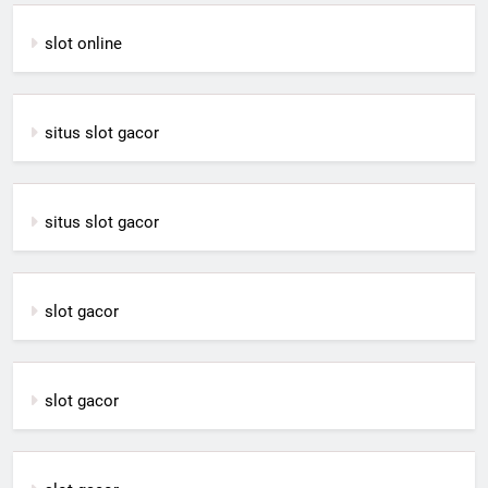
slot online
situs slot gacor
situs slot gacor
slot gacor
slot gacor