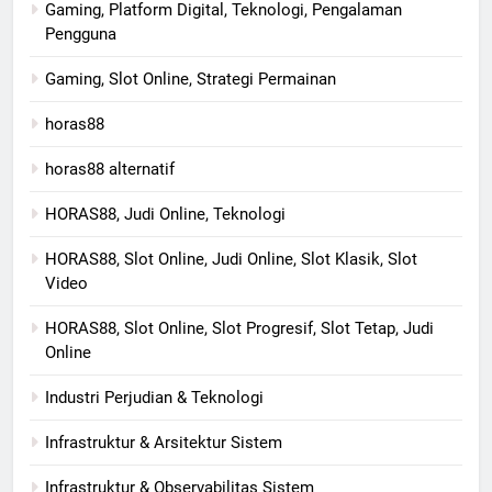
Gaming, Platform Digital, Teknologi, Pengalaman
Pengguna
Gaming, Slot Online, Strategi Permainan
horas88
horas88 alternatif
HORAS88, Judi Online, Teknologi
HORAS88, Slot Online, Judi Online, Slot Klasik, Slot
Video
HORAS88, Slot Online, Slot Progresif, Slot Tetap, Judi
Online
Industri Perjudian & Teknologi
Infrastruktur & Arsitektur Sistem
Infrastruktur & Observabilitas Sistem