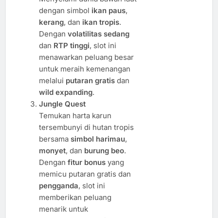
dengan simbol
ikan paus
,
kerang
, dan
ikan tropis
.
Dengan
volatilitas sedang
dan
RTP tinggi
, slot ini
menawarkan peluang besar
untuk meraih kemenangan
melalui
putaran gratis
dan
wild expanding
.
Jungle Quest
Temukan harta karun
tersembunyi di hutan tropis
bersama
simbol harimau
,
monyet
, dan
burung beo
.
Dengan
fitur bonus
yang
memicu putaran gratis dan
pengganda
, slot ini
memberikan peluang
menarik untuk