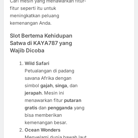
Cari mesin yang menawarkan fitur-
fitur seperti itu untuk
meningkatkan peluang
kemenangan Anda.
Slot Bertema Kehidupan
Satwa di KAYA787 yang
Wajib Dicoba
Wild Safari
Petualangan di padang
savana Afrika dengan
simbol
gajah
,
singa
, dan
jerapah
. Mesin ini
menawarkan fitur
putaran
gratis
dan
pengganda
yang
bisa memberikan
kemenangan besar.
Ocean Wonders
Menyelami dunia bawah laut