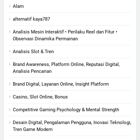
Alam
alternatif kaya787
Analisis Mesin Interaktif • Perilaku Reel dan Fitur •
Observasi Dinamika Permainan
Analisis Slot & Tren
Brand Awareness, Platform Online, Reputasi Digital,
Analisis Pencarian
Brand Digital, Layanan Online, Insight Platform
Casino, Slot Online, Bonus
Competitive Gaming Psychology & Mental Strength
Desain Digital, Pengalaman Pengguna, Inovasi Teknologi,
Tren Game Modern