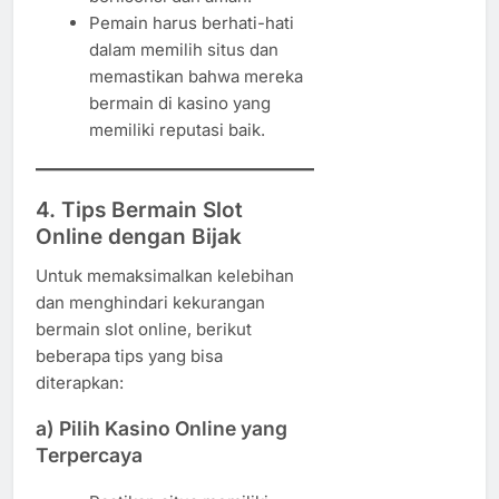
Pemain harus berhati-hati
dalam memilih situs dan
memastikan bahwa mereka
bermain di kasino yang
memiliki reputasi baik.
4. Tips Bermain Slot
Online dengan Bijak
Untuk memaksimalkan kelebihan
dan menghindari kekurangan
bermain slot online, berikut
beberapa tips yang bisa
diterapkan:
a)
Pilih Kasino Online yang
Terpercaya