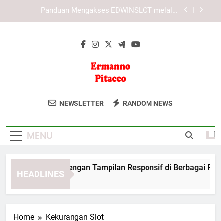
Skip
Panduan Mengakses LEBAH4D melalui Perangkat
to
Mobile dan Desktop
content
Panduan Mengakses KAYA787 melalui Perangkat
Mobile dan Desktop
LEBAH4D Login dengan Tampilan Responsif di
Berbagai Perangkat secara Aman
Panduan Mengakses EDWINSLOT melalui
Perangkat Mobile dan Desktop secara Praktis
Ermanno
Dapatkan Solusi Bisnis Dan Keuangan
Panduan Mengakses LEBAH4D melalui Perangkat
NEWSLETTER
RANDOM NEWS
Mobile dan Desktop
Pitacco
Dari Konsultan Profesional Ermanno
Panduan Mengakses KAYA787 melalui Perangkat
Pitacco. Sumber Daya Untuk Sukses
Mobile dan Desktop
MENU
Finansial.
BAH4D Login dengan Tampilan Responsif di Berbagai Perang
HEADLINES
Week Ago
Home
Kekurangan Slot