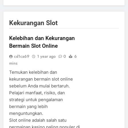
Kekurangan Slot
Kelebihan dan Kekurangan
Bermain Slot Online
cd1ca69
1 year ago
0
6
mins
Temukan kelebihan dan
kekurangan bermain slot online
sebelum Anda mulai bertaruh.
Pelajari manfaat, risiko, dan
strategi untuk pengalaman
bermain yang lebih
menguntungkan.
Slot online adalah salah satu
permainan kasino paling populer di