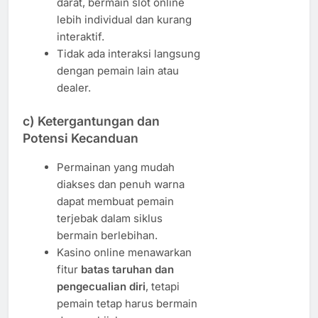
darat, bermain slot online
lebih individual dan kurang
interaktif.
Tidak ada interaksi langsung
dengan pemain lain atau
dealer.
c)
Ketergantungan dan
Potensi Kecanduan
Permainan yang mudah
diakses dan penuh warna
dapat membuat pemain
terjebak dalam siklus
bermain berlebihan.
Kasino online menawarkan
fitur
batas taruhan dan
pengecualian diri
, tetapi
pemain tetap harus bermain