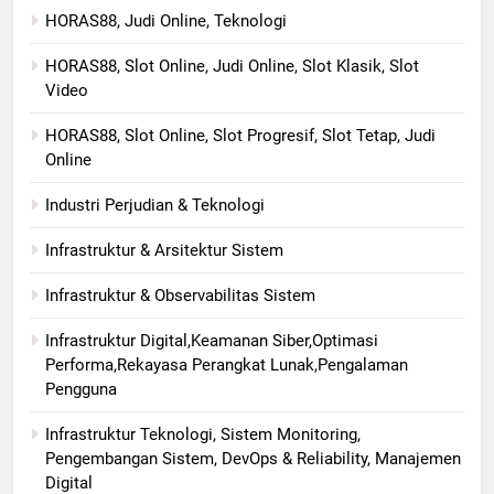
HORAS88, Judi Online, Teknologi
HORAS88, Slot Online, Judi Online, Slot Klasik, Slot
Video
HORAS88, Slot Online, Slot Progresif, Slot Tetap, Judi
Online
Industri Perjudian & Teknologi
Infrastruktur & Arsitektur Sistem
Infrastruktur & Observabilitas Sistem
Infrastruktur Digital,Keamanan Siber,Optimasi
Performa,Rekayasa Perangkat Lunak,Pengalaman
Pengguna
Infrastruktur Teknologi, Sistem Monitoring,
Pengembangan Sistem, DevOps & Reliability, Manajemen
Digital