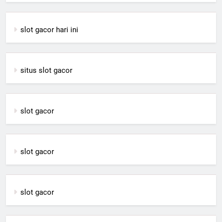
slot gacor hari ini
situs slot gacor
slot gacor
slot gacor
slot gacor