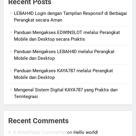
Recent Posts
LEBAH4D Login dengan Tampilan Responsif di Berbagai
Perangkat secara Aman
Panduan Mengakses EDWINSLOT melalui Perangkat
Mobile dan Desktop secara Praktis
Panduan Mengakses LEBAH4D melalui Perangkat
Mobile dan Desktop
Panduan Mengakses KAYA787 melalui Perangkat
Mobile dan Desktop
Mengenal Sistem Digital KAYA787 yang Praktis dan
Terintegrasi
Recent Comments
A WordPress Commenter
on
Hello world!