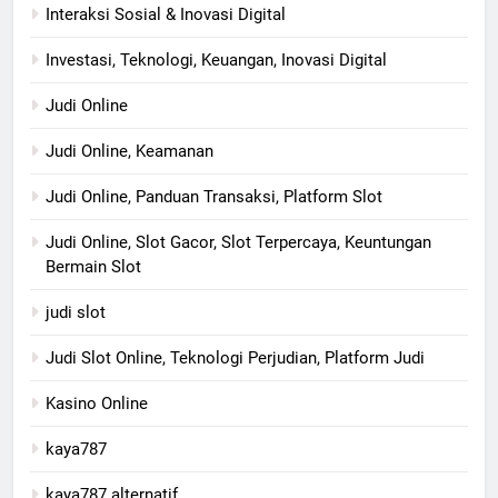
Interaksi Sosial & Inovasi Digital
Investasi, Teknologi, Keuangan, Inovasi Digital
Judi Online
Judi Online, Keamanan
Judi Online, Panduan Transaksi, Platform Slot
Judi Online, Slot Gacor, Slot Terpercaya, Keuntungan
Bermain Slot
judi slot
Judi Slot Online, Teknologi Perjudian, Platform Judi
Kasino Online
kaya787
kaya787 alternatif