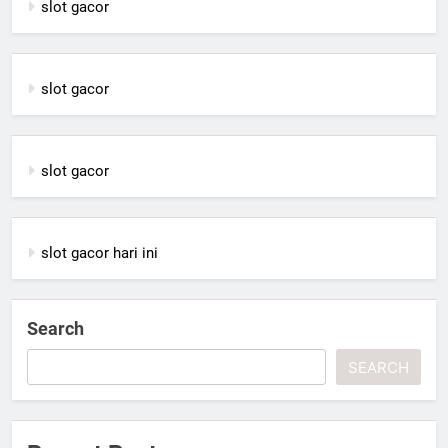
slot gacor
slot gacor
slot gacor
slot gacor hari ini
Search
SEARCH