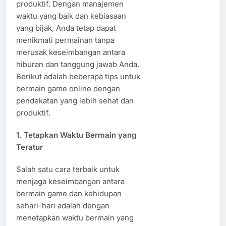
produktif. Dengan manajemen
waktu yang baik dan kebiasaan
yang bijak, Anda tetap dapat
menikmati permainan tanpa
merusak keseimbangan antara
hiburan dan tanggung jawab Anda.
Berikut adalah beberapa tips untuk
bermain game online dengan
pendekatan yang lebih sehat dan
produktif.
1.
Tetapkan Waktu Bermain yang
Teratur
Salah satu cara terbaik untuk
menjaga keseimbangan antara
bermain game dan kehidupan
sehari-hari adalah dengan
menetapkan waktu bermain yang