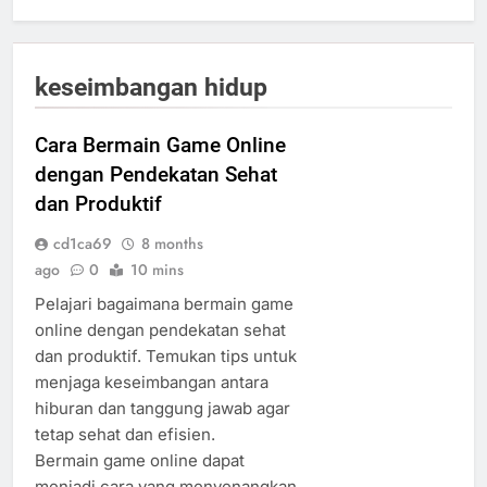
keseimbangan hidup
Cara Bermain Game Online
dengan Pendekatan Sehat
dan Produktif
cd1ca69
8 months
ago
0
10 mins
Pelajari bagaimana bermain game
online dengan pendekatan sehat
dan produktif. Temukan tips untuk
menjaga keseimbangan antara
hiburan dan tanggung jawab agar
tetap sehat dan efisien.
Bermain game online dapat
menjadi cara yang menyenangkan