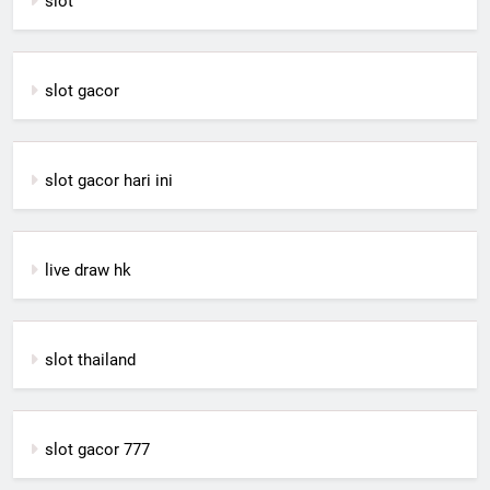
slot
slot gacor
slot gacor hari ini
live draw hk
slot thailand
slot gacor 777