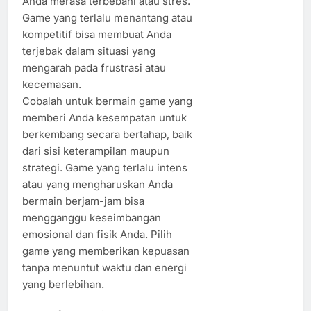
Anda merasa terbebani atau stres.
Game yang terlalu menantang atau
kompetitif bisa membuat Anda
terjebak dalam situasi yang
mengarah pada frustrasi atau
kecemasan.
Cobalah untuk bermain game yang
memberi Anda kesempatan untuk
berkembang secara bertahap, baik
dari sisi keterampilan maupun
strategi. Game yang terlalu intens
atau yang mengharuskan Anda
bermain berjam-jam bisa
mengganggu keseimbangan
emosional dan fisik Anda. Pilih
game yang memberikan kepuasan
tanpa menuntut waktu dan energi
yang berlebihan.