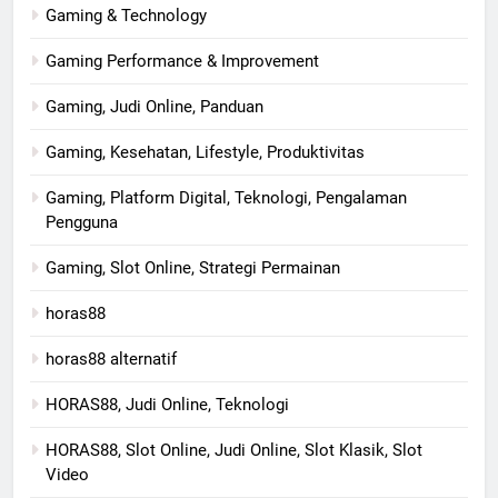
Gaming & Technology
Gaming Performance & Improvement
Gaming, Judi Online, Panduan
Gaming, Kesehatan, Lifestyle, Produktivitas
Gaming, Platform Digital, Teknologi, Pengalaman
Pengguna
Gaming, Slot Online, Strategi Permainan
horas88
horas88 alternatif
HORAS88, Judi Online, Teknologi
HORAS88, Slot Online, Judi Online, Slot Klasik, Slot
Video