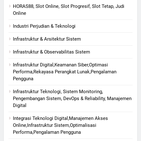
HORAS88, Slot Online, Slot Progresif, Slot Tetap, Judi
Online
Industri Perjudian & Teknologi
Infrastruktur & Arsitektur Sistem
Infrastruktur & Observabilitas Sistem
Infrastruktur Digital,Keamanan Siber,Optimasi
Performa,Rekayasa Perangkat Lunak,Pengalaman
Pengguna
Infrastruktur Teknologi, Sistem Monitoring,
Pengembangan Sistem, DevOps & Reliability, Manajemen
Digital
Integrasi Teknologi Digital,Manajemen Akses
Online,Infrastruktur Sistem,Optimalisasi
Performa,Pengalaman Pengguna