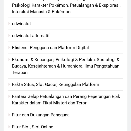
Psikologi Karakter Pokémon, Petualangan & Eksplorasi,
Interaksi Manusia & Pokémon
edwinslot
edwinslot alternatif
Efisiensi Pengguna dan Platform Digital
Ekonomi & Keuangan, Psikologi & Perilaku, Sosiologi &
Budaya, Kesejahteraan & Humaniora, Ilmu Pengetahuan
Terapan
Fakta Situs, Slot Gacor, Keunggulan Platform
Fantasi Gelap Petualangan dan Perang Peperangan Epik
Karakter dalam Fiksi Misteri dan Teror
Fitur dan Dukungan Pengguna
Fitur Slot, Slot Online