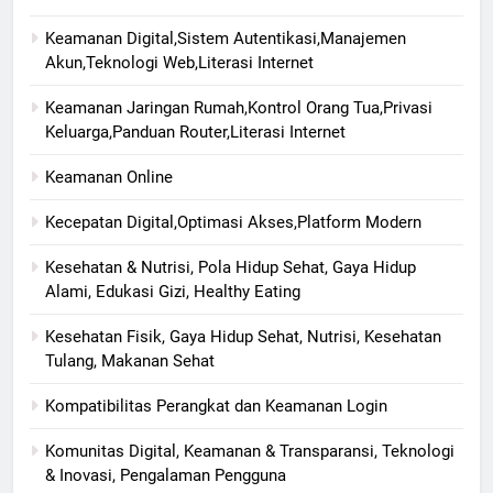
Keamanan Digital,Sistem Autentikasi,Manajemen
Akun,Teknologi Web,Literasi Internet
Keamanan Jaringan Rumah,Kontrol Orang Tua,Privasi
Keluarga,Panduan Router,Literasi Internet
Keamanan Online
Kecepatan Digital,Optimasi Akses,Platform Modern
Kesehatan & Nutrisi, Pola Hidup Sehat, Gaya Hidup
Alami, Edukasi Gizi, Healthy Eating
Kesehatan Fisik, Gaya Hidup Sehat, Nutrisi, Kesehatan
Tulang, Makanan Sehat
Kompatibilitas Perangkat dan Keamanan Login
Komunitas Digital, Keamanan & Transparansi, Teknologi
& Inovasi, Pengalaman Pengguna