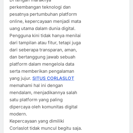
perkembangan teknologi dan
pesatnya pertumbuhan platform
online, kepercayaan menjadi mata
uang utama dalam dunia digital.
Pengguna kini tidak hanya menilai
dari tampilan atau fitur, tetapi juga
dari seberapa transparan, aman,
dan bertanggung jawab sebuah
platform dalam mengelola data
serta memberikan pengalaman
yang jujur.
SITUS CORLASLOT
memahami hal ini dengan
mendalam, menjadikannya salah
satu platform yang paling
dipercaya oleh komunitas digital
modern.
Kepercayaan yang dimiliki
Corlaslot tidak muncul begitu saja.