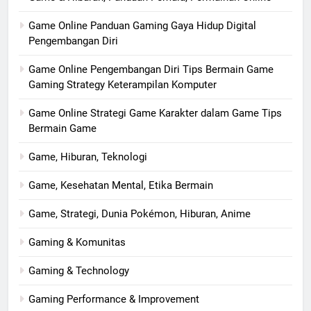
Game Online Panduan Gaming Gaya Hidup Digital
Pengembangan Diri
Game Online Pengembangan Diri Tips Bermain Game
Gaming Strategy Keterampilan Komputer
Game Online Strategi Game Karakter dalam Game Tips
Bermain Game
Game, Hiburan, Teknologi
Game, Kesehatan Mental, Etika Bermain
Game, Strategi, Dunia Pokémon, Hiburan, Anime
Gaming & Komunitas
Gaming & Technology
Gaming Performance & Improvement