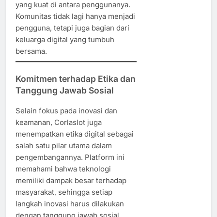
yang kuat di antara penggunanya.
Komunitas tidak lagi hanya menjadi
pengguna, tetapi juga bagian dari
keluarga digital yang tumbuh
bersama.
Komitmen terhadap Etika dan
Tanggung Jawab Sosial
Selain fokus pada inovasi dan
keamanan, Corlaslot juga
menempatkan etika digital sebagai
salah satu pilar utama dalam
pengembangannya. Platform ini
memahami bahwa teknologi
memiliki dampak besar terhadap
masyarakat, sehingga setiap
langkah inovasi harus dilakukan
dengan tanggung jawab sosial.