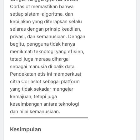
Corlaslot memastikan bahwa
setiap sistem, algoritma, dan
kebijakan yang diterapkan selalu
selaras dengan prinsip keadilan,
privasi, dan kemanusiaan. Dengan
begitu, pengguna tidak hanya
menikmati teknologi yang efisien,
tetapi juga merasa dihargai
sebagai manusia di balik data.
Pendekatan etis ini memperkuat
citra Corlaslot sebagai platform
yang tidak sekadar mengejar
kemajuan, tetapi juga
keseimbangan antara teknologi
dan nilai kemanusiaan.
Kesimpulan