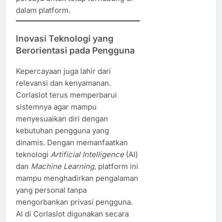
dalam platform.
Inovasi Teknologi yang
Berorientasi pada Pengguna
Kepercayaan juga lahir dari
relevansi dan kenyamanan.
Corlaslot terus memperbarui
sistemnya agar mampu
menyesuaikan diri dengan
kebutuhan pengguna yang
dinamis. Dengan memanfaatkan
teknologi
Artificial Intelligence
(AI)
dan
Machine Learning
, platform ini
mampu menghadirkan pengalaman
yang personal tanpa
mengorbankan privasi pengguna.
AI di Corlaslot digunakan secara