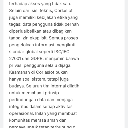
terhadap akses yang tidak sah.
Selain dari sisi teknis, Corlaslot
juga memiliki kebijakan etika yang
tegas: data pengguna tidak pernah
diperjualbelikan atau dibagikan
tanpa izin eksplisit. Semua proses
pengelolaan informasi mengikuti
standar global seperti ISO/IEC
27001 dan GDPR, menjamin bahwa
privasi pengguna selalu dijaga.
Keamanan di Corlaslot bukan
hanya soal sistem, tetapi juga
budaya. Seluruh tim internal dilatih
untuk memahami prinsip
perlindungan data dan menjaga
integritas dalam setiap aktivitas
operasional. Inilah yang membuat
komunitas merasa aman dan
percaya untuk tetap terhubung di