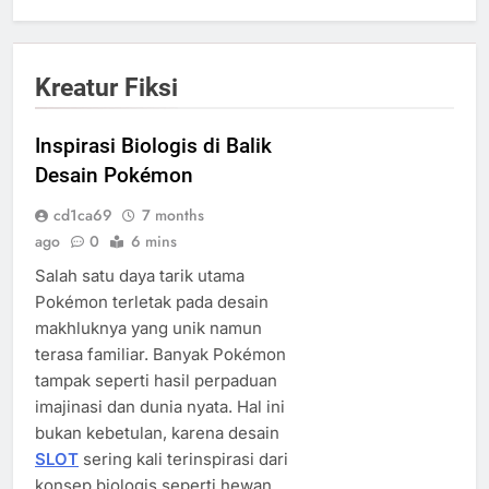
Kreatur Fiksi
Inspirasi Biologis di Balik
Desain Pokémon
cd1ca69
7 months
ago
0
6 mins
Salah satu daya tarik utama
Pokémon terletak pada desain
makhluknya yang unik namun
terasa familiar. Banyak Pokémon
tampak seperti hasil perpaduan
imajinasi dan dunia nyata. Hal ini
bukan kebetulan, karena desain
SLOT
sering kali terinspirasi dari
konsep biologis seperti hewan,