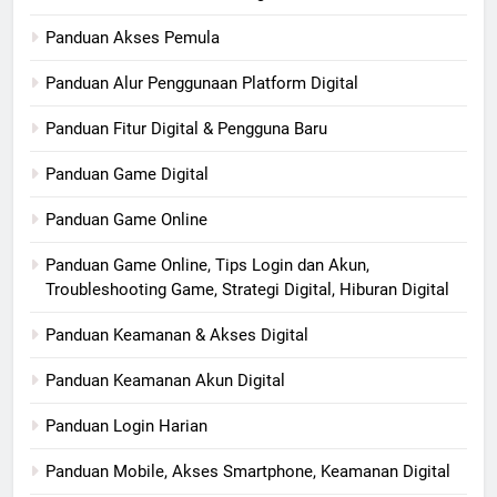
Panduan Akses Pemula
Panduan Alur Penggunaan Platform Digital
Panduan Fitur Digital & Pengguna Baru
Panduan Game Digital
Panduan Game Online
Panduan Game Online, Tips Login dan Akun,
Troubleshooting Game, Strategi Digital, Hiburan Digital
Panduan Keamanan & Akses Digital
Panduan Keamanan Akun Digital
Panduan Login Harian
Panduan Mobile, Akses Smartphone, Keamanan Digital