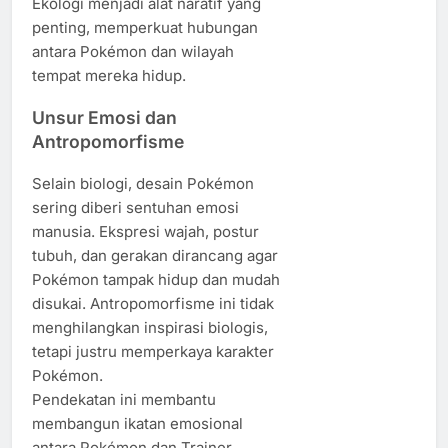
Ekologi menjadi alat naratif yang
penting, memperkuat hubungan
antara Pokémon dan wilayah
tempat mereka hidup.
Unsur Emosi dan
Antropomorfisme
Selain biologi, desain Pokémon
sering diberi sentuhan emosi
manusia. Ekspresi wajah, postur
tubuh, dan gerakan dirancang agar
Pokémon tampak hidup dan mudah
disukai. Antropomorfisme ini tidak
menghilangkan inspirasi biologis,
tetapi justru memperkaya karakter
Pokémon.
Pendekatan ini membantu
membangun ikatan emosional
antara Pokémon dan Trainer,