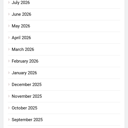
July 2026
June 2026
May 2026
April 2026
March 2026
February 2026
January 2026
December 2025
November 2025
October 2025
September 2025