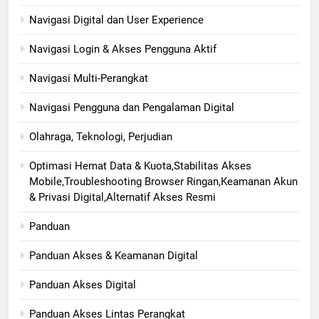
Navigasi Digital dan User Experience
Navigasi Login & Akses Pengguna Aktif
Navigasi Multi-Perangkat
Navigasi Pengguna dan Pengalaman Digital
Olahraga, Teknologi, Perjudian
Optimasi Hemat Data & Kuota,Stabilitas Akses
Mobile,Troubleshooting Browser Ringan,Keamanan Akun
& Privasi Digital,Alternatif Akses Resmi
Panduan
Panduan Akses & Keamanan Digital
Panduan Akses Digital
Panduan Akses Lintas Perangkat