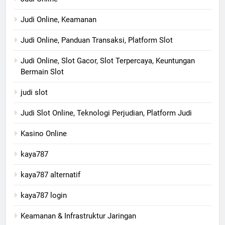
Judi Online, Keamanan
Judi Online, Panduan Transaksi, Platform Slot
Judi Online, Slot Gacor, Slot Terpercaya, Keuntungan
Bermain Slot
judi slot
Judi Slot Online, Teknologi Perjudian, Platform Judi
Kasino Online
kaya787
kaya787 alternatif
kaya787 login
Keamanan & Infrastruktur Jaringan