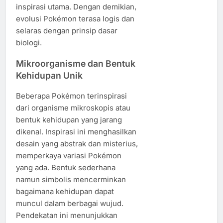
inspirasi utama. Dengan demikian,
evolusi Pokémon terasa logis dan
selaras dengan prinsip dasar
biologi.
Mikroorganisme dan Bentuk
Kehidupan Unik
Beberapa Pokémon terinspirasi
dari organisme mikroskopis atau
bentuk kehidupan yang jarang
dikenal. Inspirasi ini menghasilkan
desain yang abstrak dan misterius,
memperkaya variasi Pokémon
yang ada. Bentuk sederhana
namun simbolis mencerminkan
bagaimana kehidupan dapat
muncul dalam berbagai wujud.
Pendekatan ini menunjukkan