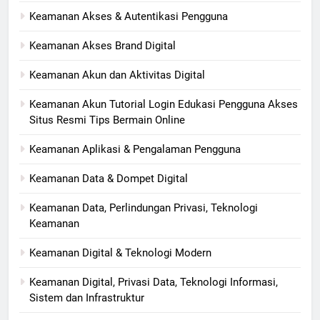
Keamanan Akses & Autentikasi Pengguna
Keamanan Akses Brand Digital
Keamanan Akun dan Aktivitas Digital
Keamanan Akun Tutorial Login Edukasi Pengguna Akses
Situs Resmi Tips Bermain Online
Keamanan Aplikasi & Pengalaman Pengguna
Keamanan Data & Dompet Digital
Keamanan Data, Perlindungan Privasi, Teknologi
Keamanan
Keamanan Digital & Teknologi Modern
Keamanan Digital, Privasi Data, Teknologi Informasi,
Sistem dan Infrastruktur