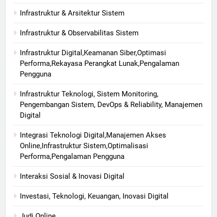
Infrastruktur & Arsitektur Sistem
Infrastruktur & Observabilitas Sistem
Infrastruktur Digital,Keamanan Siber,Optimasi
Performa,Rekayasa Perangkat Lunak,Pengalaman
Pengguna
Infrastruktur Teknologi, Sistem Monitoring,
Pengembangan Sistem, DevOps & Reliability, Manajemen
Digital
Integrasi Teknologi Digital,Manajemen Akses
Online,Infrastruktur Sistem,Optimalisasi
Performa,Pengalaman Pengguna
Interaksi Sosial & Inovasi Digital
Investasi, Teknologi, Keuangan, Inovasi Digital
Judi Online