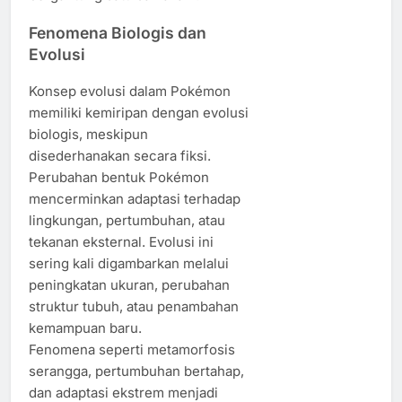
Fenomena Biologis dan
Evolusi
Konsep evolusi dalam Pokémon
memiliki kemiripan dengan evolusi
biologis, meskipun
disederhanakan secara fiksi.
Perubahan bentuk Pokémon
mencerminkan adaptasi terhadap
lingkungan, pertumbuhan, atau
tekanan eksternal. Evolusi ini
sering kali digambarkan melalui
peningkatan ukuran, perubahan
struktur tubuh, atau penambahan
kemampuan baru.
Fenomena seperti metamorfosis
serangga, pertumbuhan bertahap,
dan adaptasi ekstrem menjadi