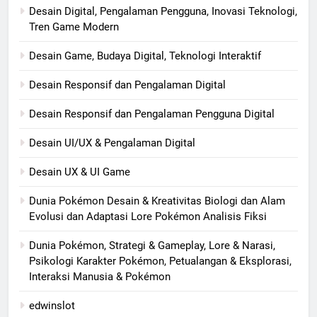
Desain Digital, Pengalaman Pengguna, Inovasi Teknologi,
Tren Game Modern
Desain Game, Budaya Digital, Teknologi Interaktif
Desain Responsif dan Pengalaman Digital
Desain Responsif dan Pengalaman Pengguna Digital
Desain UI/UX & Pengalaman Digital
Desain UX & UI Game
Dunia Pokémon Desain & Kreativitas Biologi dan Alam
Evolusi dan Adaptasi Lore Pokémon Analisis Fiksi
Dunia Pokémon, Strategi & Gameplay, Lore & Narasi,
Psikologi Karakter Pokémon, Petualangan & Eksplorasi,
Interaksi Manusia & Pokémon
edwinslot