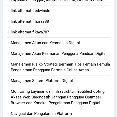
link alternatif edwinslot
link alternatif horas88
link alternatif kaya787
Manajemen Akun dan Keamanan Digital
Manajemen Akun Keamanan Pengguna Panduan Digital
Manajemen Risiko Strategi Bermain Tips Pemain Pemula
Pengalaman Pengguna Bermain Online Aman
Manajemen Sistem Platform Digital
Monitoring Layanan dan Infrastruktur Troubleshooting
Akses Web Diagnostik Jaringan Pengguna Optimasi
Browser dan Koneksi Pengalaman Pengguna Digital
Navigasi dan Pengalaman Platform