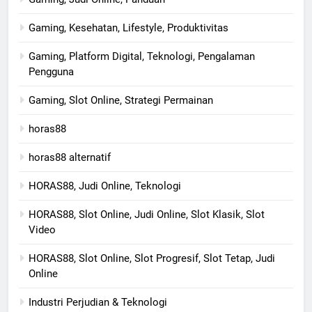
Gaming, Kesehatan, Lifestyle, Produktivitas
Gaming, Platform Digital, Teknologi, Pengalaman
Pengguna
Gaming, Slot Online, Strategi Permainan
horas88
horas88 alternatif
HORAS88, Judi Online, Teknologi
HORAS88, Slot Online, Judi Online, Slot Klasik, Slot
Video
HORAS88, Slot Online, Slot Progresif, Slot Tetap, Judi
Online
Industri Perjudian & Teknologi