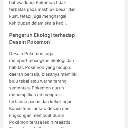
bahwa dunia Pokémon tidak
terbatas pada makhluk besar dan
kuat, tetapi juga menghargai
kehidupan dalam skala kecil.
Pengaruh Ekologi terhadap
Desain Pokémon
Desain Pokémon juga
mempertimbangkan ekologi dan
habitat. Pokémon yang hidup di
daerah bersalju biasanya memiliki
bulu tebal atau warna terang,
sementara Pokémon gurun
menampilkan ciri adaptasi
terhadap panas dan kekeringan.
Konsistensi antara desain dan
lingkungan membuat dunia
Pokémon terasa lebih realistis.