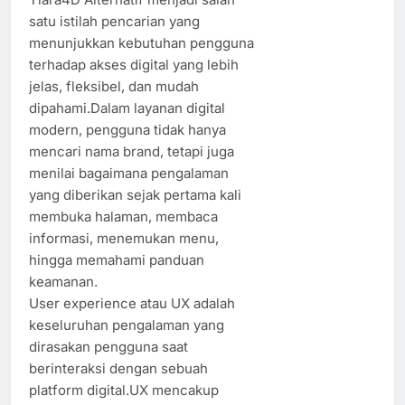
satu istilah pencarian yang
menunjukkan kebutuhan pengguna
terhadap akses digital yang lebih
jelas, fleksibel, dan mudah
dipahami.Dalam layanan digital
modern, pengguna tidak hanya
mencari nama brand, tetapi juga
menilai bagaimana pengalaman
yang diberikan sejak pertama kali
membuka halaman, membaca
informasi, menemukan menu,
hingga memahami panduan
keamanan.
User experience atau UX adalah
keseluruhan pengalaman yang
dirasakan pengguna saat
berinteraksi dengan sebuah
platform digital.UX mencakup