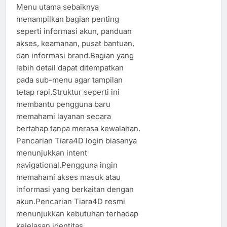
Menu utama sebaiknya
menampilkan bagian penting
seperti informasi akun, panduan
akses, keamanan, pusat bantuan,
dan informasi brand.Bagian yang
lebih detail dapat ditempatkan
pada sub-menu agar tampilan
tetap rapi.Struktur seperti ini
membantu pengguna baru
memahami layanan secara
bertahap tanpa merasa kewalahan.
Pencarian Tiara4D login biasanya
menunjukkan intent
navigational.Pengguna ingin
memahami akses masuk atau
informasi yang berkaitan dengan
akun.Pencarian Tiara4D resmi
menunjukkan kebutuhan terhadap
kejelasan identitas