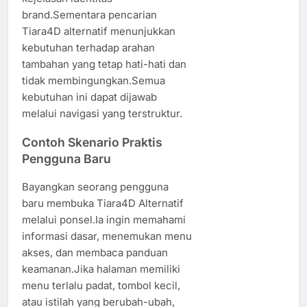
brand.Sementara pencarian
Tiara4D alternatif menunjukkan
kebutuhan terhadap arahan
tambahan yang tetap hati-hati dan
tidak membingungkan.Semua
kebutuhan ini dapat dijawab
melalui navigasi yang terstruktur.
Contoh Skenario Praktis
Pengguna Baru
Bayangkan seorang pengguna
baru membuka Tiara4D Alternatif
melalui ponsel.Ia ingin memahami
informasi dasar, menemukan menu
akses, dan membaca panduan
keamanan.Jika halaman memiliki
menu terlalu padat, tombol kecil,
atau istilah yang berubah-ubah,