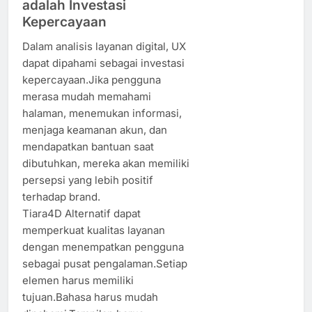
adalah Investasi
Kepercayaan
Dalam analisis layanan digital, UX
dapat dipahami sebagai investasi
kepercayaan.Jika pengguna
merasa mudah memahami
halaman, menemukan informasi,
menjaga keamanan akun, dan
mendapatkan bantuan saat
dibutuhkan, mereka akan memiliki
persepsi yang lebih positif
terhadap brand.
Tiara4D Alternatif dapat
memperkuat kualitas layanan
dengan menempatkan pengguna
sebagai pusat pengalaman.Setiap
elemen harus memiliki
tujuan.Bahasa harus mudah