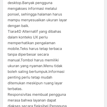
desktop.Banyak pengguna
mengakses informasi melalui
ponsel, sehingga halaman harus
mampu menyesuaikan ukuran layar
dengan baik.
Tiara4D Alternatif yang dibahas
dalam konteks UX perlu
memperhatikan pengalaman
mobile.Teks harus tetap terbaca
tanpa diperbesar secara
manual.Tombol harus memiliki
ukuran yang nyaman.Menu tidak
boleh saling bertumpuk.Informasi
penting perlu tetap mudah
ditemukan meskipun ruang layar
terbatas.
Responsivitas membuat pengguna
merasa bahwa layanan dapat
diakses secara fleksibel.Pengguna