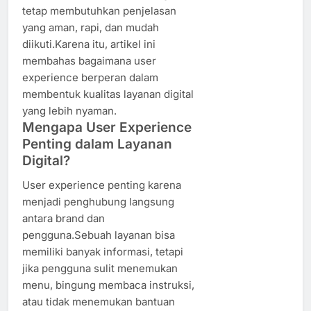
tetap membutuhkan penjelasan
yang aman, rapi, dan mudah
diikuti.Karena itu, artikel ini
membahas bagaimana user
experience berperan dalam
membentuk kualitas layanan digital
yang lebih nyaman.
Mengapa User Experience
Penting dalam Layanan
Digital?
User experience penting karena
menjadi penghubung langsung
antara brand dan
pengguna.Sebuah layanan bisa
memiliki banyak informasi, tetapi
jika pengguna sulit menemukan
menu, bingung membaca instruksi,
atau tidak menemukan bantuan