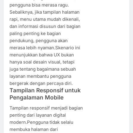
pengguna bisa merasa ragu.
Sebaliknya, jika tampilan halaman
rapi, menu utama mudah dikenali,
dan informasi disusun dari bagian
paling penting ke bagian
pendukung, pengguna akan
merasa lebih nyaman.Skenario ini
menunjukkan bahwa UX bukan
hanya soal desain visual, tetapi
juga tentang bagaimana sebuah
layanan membantu pengguna
bergerak dengan percaya diri.
Tampilan Responsif untuk
Pengalaman Mobile
Tampilan responsif menjadi bagian
penting dari layanan digital
modern.Pengguna tidak selalu
membuka halaman dari