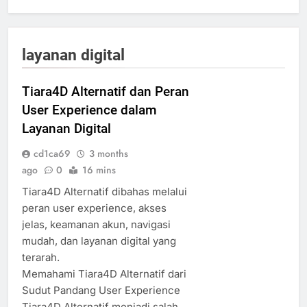
layanan digital
Tiara4D Alternatif dan Peran
User Experience dalam
Layanan Digital
cd1ca69
3 months
ago
0
16 mins
Tiara4D Alternatif dibahas melalui
peran user experience, akses
jelas, keamanan akun, navigasi
mudah, dan layanan digital yang
terarah.
Memahami Tiara4D Alternatif dari
Sudut Pandang User Experience
Tiara4D Alternatif menjadi salah