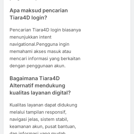
Apa maksud pencarian
Tiara4D login?
Pencarian Tiara4D login biasanya
menunjukkan intent
navigational.Pengguna ingin
memahami akses masuk atau
mencari informasi yang berkaitan
dengan penggunaan akun.
Bagaimana Tiara4D
Alternatif mendukung
kualitas layanan digital?
Kualitas layanan dapat didukung
melalui tampilan responsif,
navigasi jelas, sistem stabil,
keamanan akun, pusat bantuan,
dan informasi yang mudah