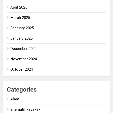
April 2025
March 2025
February 2025
January 2025
December 2024
November 2024
October 2024
Categories
Alam
alternatif kaya787