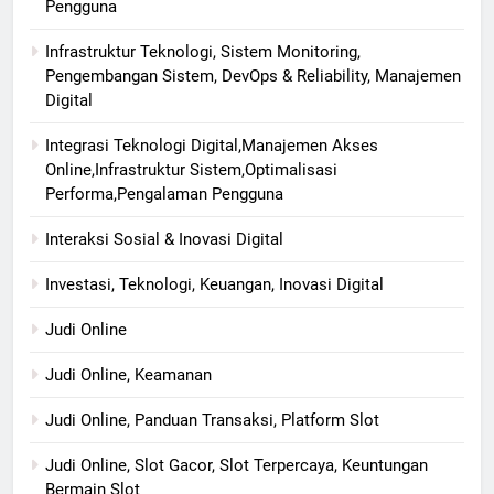
Pengguna
Infrastruktur Teknologi, Sistem Monitoring,
Pengembangan Sistem, DevOps & Reliability, Manajemen
Digital
Integrasi Teknologi Digital,Manajemen Akses
Online,Infrastruktur Sistem,Optimalisasi
Performa,Pengalaman Pengguna
Interaksi Sosial & Inovasi Digital
Investasi, Teknologi, Keuangan, Inovasi Digital
Judi Online
Judi Online, Keamanan
Judi Online, Panduan Transaksi, Platform Slot
Judi Online, Slot Gacor, Slot Terpercaya, Keuntungan
Bermain Slot