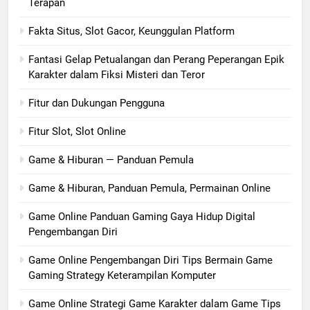
Terapan
Fakta Situs, Slot Gacor, Keunggulan Platform
Fantasi Gelap Petualangan dan Perang Peperangan Epik
Karakter dalam Fiksi Misteri dan Teror
Fitur dan Dukungan Pengguna
Fitur Slot, Slot Online
Game & Hiburan — Panduan Pemula
Game & Hiburan, Panduan Pemula, Permainan Online
Game Online Panduan Gaming Gaya Hidup Digital
Pengembangan Diri
Game Online Pengembangan Diri Tips Bermain Game
Gaming Strategy Keterampilan Komputer
Game Online Strategi Game Karakter dalam Game Tips