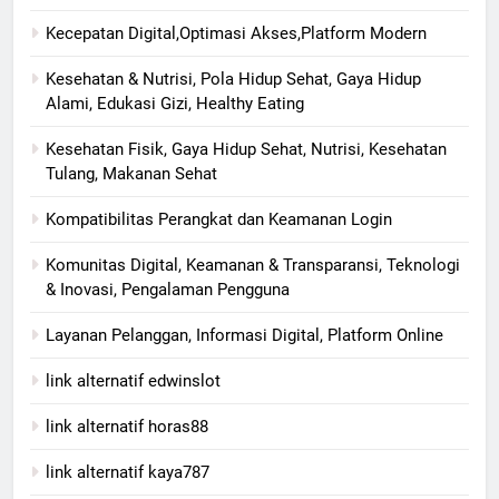
Kecepatan Digital,Optimasi Akses,Platform Modern
Kesehatan & Nutrisi, Pola Hidup Sehat, Gaya Hidup
Alami, Edukasi Gizi, Healthy Eating
Kesehatan Fisik, Gaya Hidup Sehat, Nutrisi, Kesehatan
Tulang, Makanan Sehat
Kompatibilitas Perangkat dan Keamanan Login
Komunitas Digital, Keamanan & Transparansi, Teknologi
& Inovasi, Pengalaman Pengguna
Layanan Pelanggan, Informasi Digital, Platform Online
link alternatif edwinslot
link alternatif horas88
link alternatif kaya787