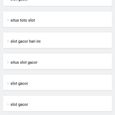
situs toto slot
slot gacor hari ini
situs slot gacor
slot gacor
slot gacor