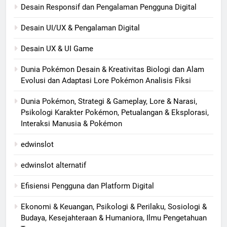
Desain Responsif dan Pengalaman Pengguna Digital
Desain UI/UX & Pengalaman Digital
Desain UX & UI Game
Dunia Pokémon Desain & Kreativitas Biologi dan Alam
Evolusi dan Adaptasi Lore Pokémon Analisis Fiksi
Dunia Pokémon, Strategi & Gameplay, Lore & Narasi,
Psikologi Karakter Pokémon, Petualangan & Eksplorasi,
Interaksi Manusia & Pokémon
edwinslot
edwinslot alternatif
Efisiensi Pengguna dan Platform Digital
Ekonomi & Keuangan, Psikologi & Perilaku, Sosiologi &
Budaya, Kesejahteraan & Humaniora, Ilmu Pengetahuan