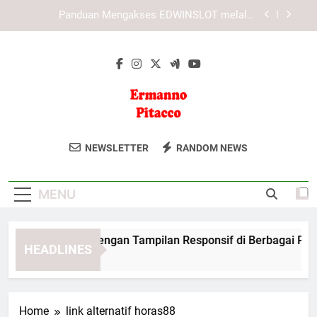
Skip
Panduan Mengakses LEBAH4D melalui Perangkat
to
Mobile dan Desktop
content
Panduan Mengakses KAYA787 melalui Perangkat
Mobile dan Desktop
LEBAH4D Login dengan Tampilan Responsif di
Berbagai Perangkat secara Aman
Panduan Mengakses EDWINSLOT melalui
Perangkat Mobile dan Desktop secara Praktis
Ermanno
Dapatkan Solusi Bisnis Dan Keuangan
Panduan Mengakses LEBAH4D melalui Perangkat
NEWSLETTER
RANDOM NEWS
Mobile dan Desktop
Pitacco
Dari Konsultan Profesional Ermanno
Panduan Mengakses KAYA787 melalui Perangkat
Pitacco. Sumber Daya Untuk Sukses
Mobile dan Desktop
MENU
Finansial.
BAH4D Login dengan Tampilan Responsif di Berbagai Perang
HEADLINES
Weeks Ago
Home
link alternatif horas88