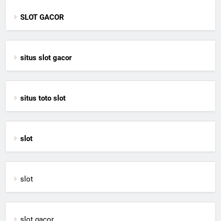
SLOT GACOR
situs slot gacor
situs toto slot
slot
slot
slot gacor