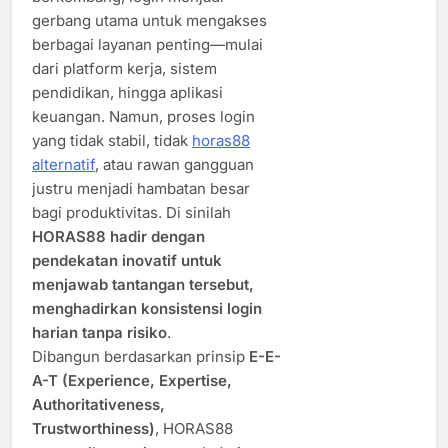
gerbang utama untuk mengakses
berbagai layanan penting—mulai
dari platform kerja, sistem
pendidikan, hingga aplikasi
keuangan. Namun, proses login
yang tidak stabil, tidak
horas88
alternatif
, atau rawan gangguan
justru menjadi hambatan besar
bagi produktivitas. Di sinilah
HORAS88 hadir dengan
pendekatan inovatif untuk
menjawab tantangan tersebut,
menghadirkan konsistensi login
harian tanpa risiko
.
Dibangun berdasarkan prinsip
E-E-
A-T (Experience, Expertise,
Authoritativeness,
Trustworthiness)
, HORAS88