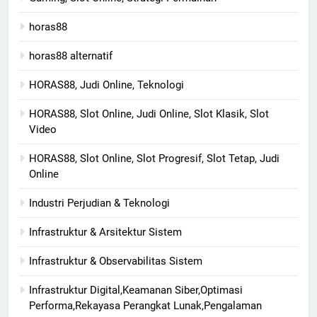
horas88
horas88 alternatif
HORAS88, Judi Online, Teknologi
HORAS88, Slot Online, Judi Online, Slot Klasik, Slot
Video
HORAS88, Slot Online, Slot Progresif, Slot Tetap, Judi
Online
Industri Perjudian & Teknologi
Infrastruktur & Arsitektur Sistem
Infrastruktur & Observabilitas Sistem
Infrastruktur Digital,Keamanan Siber,Optimasi
Performa,Rekayasa Perangkat Lunak,Pengalaman