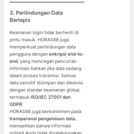
3. Perlindungan Data
Berlapis
Keamanan login tidak berhenti di
pintu masuk. HORAS88 juga
memperkuat perlindungan data
pengguna dengan
enkripsi end-to-
end
, yang mencegah pencurian
informasi bahkan jika data sedang
dalam proses transmisi. Semua
data sensitif disimpan dan dikelola
dengan standar keamanan global,
termasuk
ISO/IEC 27001 dan
GDPR
.
HORAS88 juga berkomitmen pada
transparansi pengelolaan data
,
memastikan bahwa informasi
pribadi Anda tidak disalahgunakan