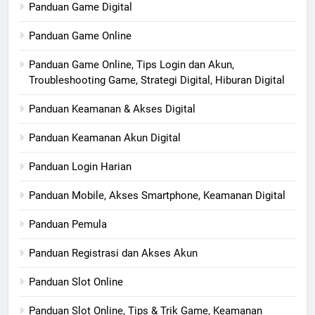
Panduan Game Digital
Panduan Game Online
Panduan Game Online, Tips Login dan Akun,
Troubleshooting Game, Strategi Digital, Hiburan Digital
Panduan Keamanan & Akses Digital
Panduan Keamanan Akun Digital
Panduan Login Harian
Panduan Mobile, Akses Smartphone, Keamanan Digital
Panduan Pemula
Panduan Registrasi dan Akses Akun
Panduan Slot Online
Panduan Slot Online, Tips & Trik Game, Keamanan