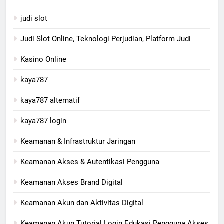
judi slot
Judi Slot Online, Teknologi Perjudian, Platform Judi
Kasino Online
kaya787
kaya787 alternatif
kaya787 login
Keamanan & Infrastruktur Jaringan
Keamanan Akses & Autentikasi Pengguna
Keamanan Akses Brand Digital
Keamanan Akun dan Aktivitas Digital
Keamanan Akun Tutorial Login Edukasi Pengguna Akses