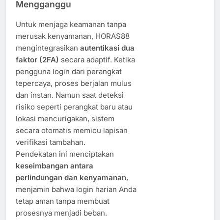
Mengganggu
Untuk menjaga keamanan tanpa
merusak kenyamanan, HORAS88
mengintegrasikan
autentikasi dua
faktor (2FA)
secara adaptif. Ketika
pengguna login dari perangkat
tepercaya, proses berjalan mulus
dan instan. Namun saat deteksi
risiko seperti perangkat baru atau
lokasi mencurigakan, sistem
secara otomatis memicu lapisan
verifikasi tambahan.
Pendekatan ini menciptakan
keseimbangan antara
perlindungan dan kenyamanan
,
menjamin bahwa login harian Anda
tetap aman tanpa membuat
prosesnya menjadi beban.