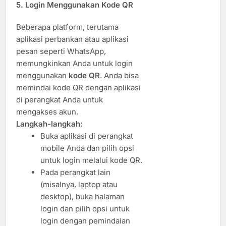
5.
Login Menggunakan Kode QR
Beberapa platform, terutama
aplikasi perbankan atau aplikasi
pesan seperti WhatsApp,
memungkinkan Anda untuk login
menggunakan
kode QR
. Anda bisa
memindai kode QR dengan aplikasi
di perangkat Anda untuk
mengakses akun.
Langkah-langkah:
Buka aplikasi di perangkat
mobile Anda dan pilih opsi
untuk login melalui kode QR.
Pada perangkat lain
(misalnya, laptop atau
desktop), buka halaman
login dan pilih opsi untuk
login dengan pemindaian