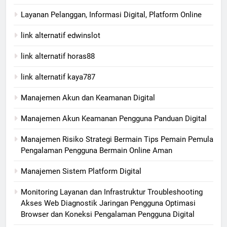
Layanan Pelanggan, Informasi Digital, Platform Online
link alternatif edwinslot
link alternatif horas88
link alternatif kaya787
Manajemen Akun dan Keamanan Digital
Manajemen Akun Keamanan Pengguna Panduan Digital
Manajemen Risiko Strategi Bermain Tips Pemain Pemula
Pengalaman Pengguna Bermain Online Aman
Manajemen Sistem Platform Digital
Monitoring Layanan dan Infrastruktur Troubleshooting
Akses Web Diagnostik Jaringan Pengguna Optimasi
Browser dan Koneksi Pengalaman Pengguna Digital