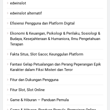
edwinslot
edwinslot alternatif
Efisiensi Pengguna dan Platform Digital
Ekonomi & Keuangan, Psikologi & Perilaku, Sosiologi &
Budaya, Kesejahteraan & Humaniora, Ilmu Pengetahuan
Terapan
Fakta Situs, Slot Gacor, Keunggulan Platform
Fantasi Gelap Petualangan dan Perang Peperangan Epik
Karakter dalam Fiksi Misteri dan Teror
Fitur dan Dukungan Pengguna
Fitur Slot, Slot Online
Game & Hiburan — Panduan Pemula