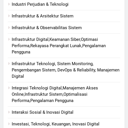
Industri Perjudian & Teknologi
Infrastruktur & Arsitektur Sistem
Infrastruktur & Observabilitas Sistem
Infrastruktur Digital,Keamanan Siber,Optimasi
Performa,Rekayasa Perangkat Lunak,Pengalaman
Pengguna
Infrastruktur Teknologi, Sistem Monitoring,
Pengembangan Sistem, DevOps & Reliability, Manajemen
Digital
Integrasi Teknologi Digital,Manajemen Akses
Online,Infrastruktur Sistem,Optimalisasi
Performa,Pengalaman Pengguna
Interaksi Sosial & Inovasi Digital
Investasi, Teknologi, Keuangan, Inovasi Digital