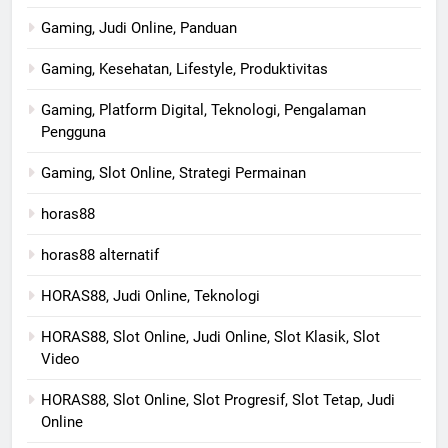
Gaming, Judi Online, Panduan
Gaming, Kesehatan, Lifestyle, Produktivitas
Gaming, Platform Digital, Teknologi, Pengalaman
Pengguna
Gaming, Slot Online, Strategi Permainan
horas88
horas88 alternatif
HORAS88, Judi Online, Teknologi
HORAS88, Slot Online, Judi Online, Slot Klasik, Slot
Video
HORAS88, Slot Online, Slot Progresif, Slot Tetap, Judi
Online