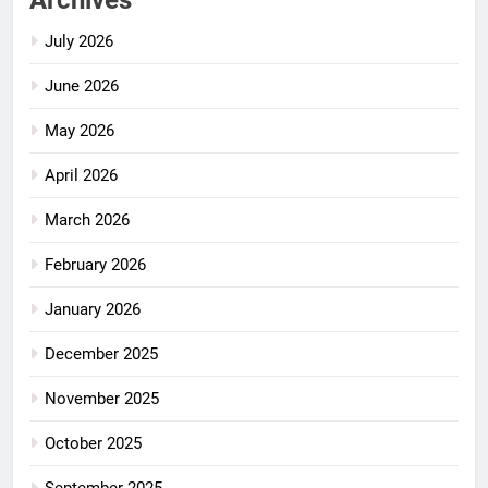
Archives
July 2026
June 2026
May 2026
April 2026
March 2026
February 2026
January 2026
December 2025
November 2025
October 2025