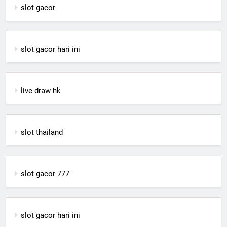
slot gacor
slot gacor hari ini
live draw hk
slot thailand
slot gacor 777
slot gacor hari ini