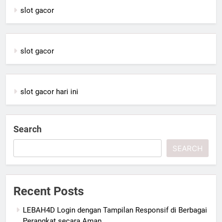
slot gacor
slot gacor
slot gacor hari ini
Search
SEARCH
Recent Posts
LEBAH4D Login dengan Tampilan Responsif di Berbagai
Perangkat secara Aman