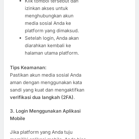
Klik tombol tersebut dan
izinkan akses untuk
menghubungkan akun
media sosial Anda ke
platform yang dimaksud.
Setelah login, Anda akan
diarahkan kembali ke
halaman utama platform.
Tips Keamanan:
Pastikan akun media sosial Anda
aman dengan menggunakan kata
sandi yang kuat dan mengaktifkan
verifikasi dua langkah (2FA)
.
3.
Login Menggunakan Aplikasi
Mobile
Jika platform yang Anda tuju