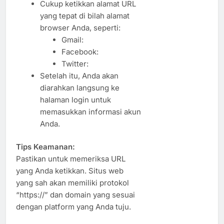
Cukup ketikkan alamat URL
yang tepat di bilah alamat
browser Anda, seperti:
Gmail:
Facebook:
Twitter:
Setelah itu, Anda akan
diarahkan langsung ke
halaman login untuk
memasukkan informasi akun
Anda.
Tips Keamanan:
Pastikan untuk memeriksa URL
yang Anda ketikkan. Situs web
yang sah akan memiliki protokol
“https://” dan domain yang sesuai
dengan platform yang Anda tuju.