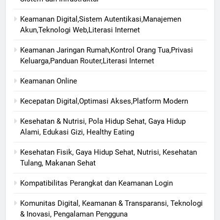
Keamanan Digital,Sistem Autentikasi,Manajemen
Akun,Teknologi Web,Literasi Internet
Keamanan Jaringan Rumah,Kontrol Orang Tua,Privasi
Keluarga,Panduan Router,Literasi Internet
Keamanan Online
Kecepatan Digital,Optimasi Akses,Platform Modern
Kesehatan & Nutrisi, Pola Hidup Sehat, Gaya Hidup
Alami, Edukasi Gizi, Healthy Eating
Kesehatan Fisik, Gaya Hidup Sehat, Nutrisi, Kesehatan
Tulang, Makanan Sehat
Kompatibilitas Perangkat dan Keamanan Login
Komunitas Digital, Keamanan & Transparansi, Teknologi
& Inovasi, Pengalaman Pengguna