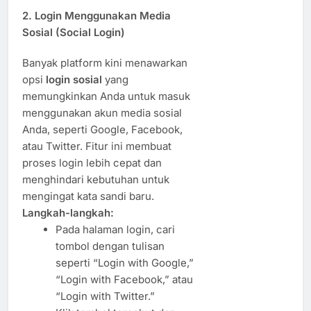
2.
Login Menggunakan Media
Sosial (Social Login)
Banyak platform kini menawarkan
opsi
login sosial
yang
memungkinkan Anda untuk masuk
menggunakan akun media sosial
Anda, seperti Google, Facebook,
atau Twitter. Fitur ini membuat
proses login lebih cepat dan
menghindari kebutuhan untuk
mengingat kata sandi baru.
Langkah-langkah:
Pada halaman login, cari
tombol dengan tulisan
seperti “Login with Google,”
“Login with Facebook,” atau
“Login with Twitter.”