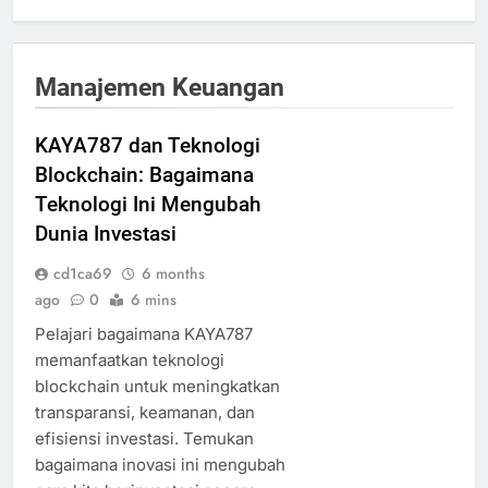
Manajemen Keuangan
KAYA787 dan Teknologi
Blockchain: Bagaimana
Teknologi Ini Mengubah
Dunia Investasi
cd1ca69
6 months
ago
0
6 mins
Pelajari bagaimana KAYA787
memanfaatkan teknologi
blockchain untuk meningkatkan
transparansi, keamanan, dan
efisiensi investasi. Temukan
bagaimana inovasi ini mengubah