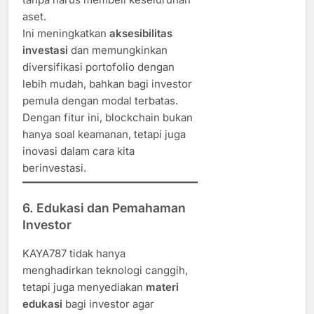
aset.
Ini meningkatkan
aksesibilitas
investasi
dan memungkinkan
diversifikasi portofolio dengan
lebih mudah, bahkan bagi investor
pemula dengan modal terbatas.
Dengan fitur ini, blockchain bukan
hanya soal keamanan, tetapi juga
inovasi dalam cara kita
berinvestasi.
6.
Edukasi dan Pemahaman
Investor
KAYA787 tidak hanya
menghadirkan teknologi canggih,
tetapi juga menyediakan
materi
edukasi
bagi investor agar