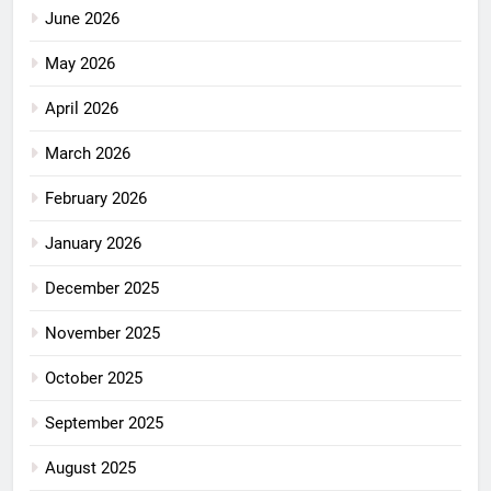
June 2026
May 2026
April 2026
March 2026
February 2026
January 2026
December 2025
November 2025
October 2025
September 2025
August 2025