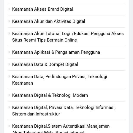
Keamanan Akses Brand Digital
Keamanan Akun dan Aktivitas Digital
Keamanan Akun Tutorial Login Edukasi Pengguna Akses
Situs Resmi Tips Bermain Online
Keamanan Aplikasi & Pengalaman Pengguna
Keamanan Data & Dompet Digital
Keamanan Data, Perlindungan Privasi, Teknologi
Keamanan
Keamanan Digital & Teknologi Modern
Keamanan Digital, Privasi Data, Teknologi Informasi,
Sistem dan Infrastruktur
Keamanan Digital,Sistem Autentikasi,Manajemen
Akun,Teknologi Web,Literasi Internet