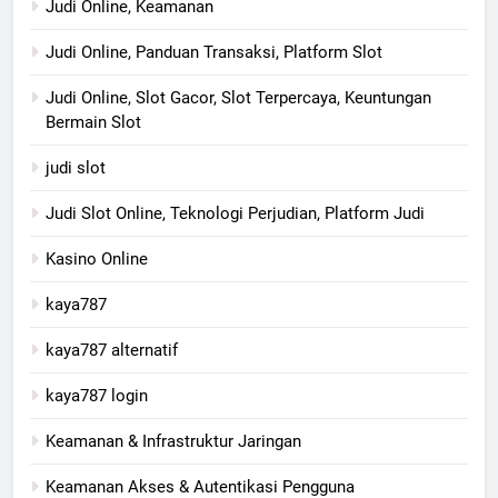
Judi Online, Keamanan
Judi Online, Panduan Transaksi, Platform Slot
Judi Online, Slot Gacor, Slot Terpercaya, Keuntungan
Bermain Slot
judi slot
Judi Slot Online, Teknologi Perjudian, Platform Judi
Kasino Online
kaya787
kaya787 alternatif
kaya787 login
Keamanan & Infrastruktur Jaringan
Keamanan Akses & Autentikasi Pengguna