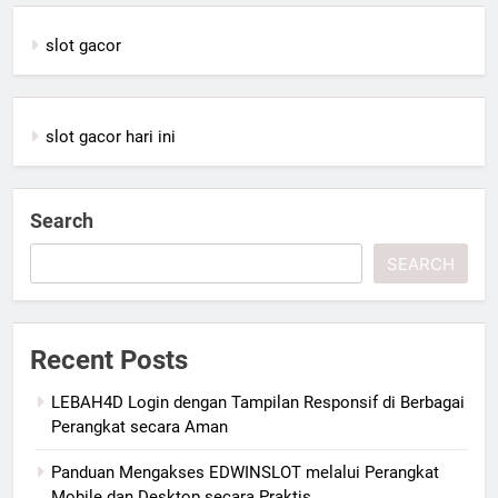
slot gacor
slot gacor hari ini
Search
SEARCH
Recent Posts
LEBAH4D Login dengan Tampilan Responsif di Berbagai
Perangkat secara Aman
Panduan Mengakses EDWINSLOT melalui Perangkat
Mobile dan Desktop secara Praktis