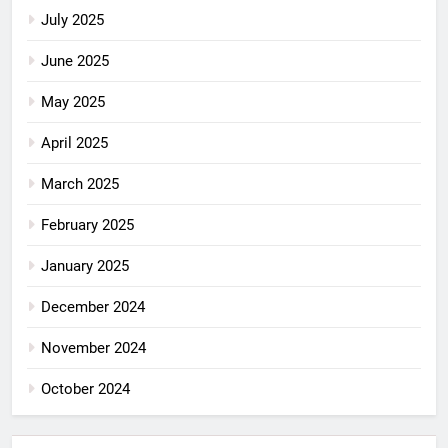
July 2025
June 2025
May 2025
April 2025
March 2025
February 2025
January 2025
December 2024
November 2024
October 2024