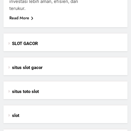
investasi lebih aman, efisien, dan
terukur.
Read More
SLOT GACOR
situs slot gacor
situs toto slot
slot