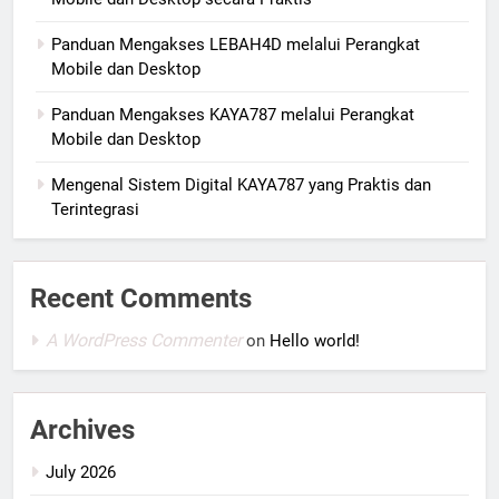
Panduan Mengakses LEBAH4D melalui Perangkat
Mobile dan Desktop
Panduan Mengakses KAYA787 melalui Perangkat
Mobile dan Desktop
Mengenal Sistem Digital KAYA787 yang Praktis dan
Terintegrasi
Recent Comments
A WordPress Commenter
on
Hello world!
Archives
July 2026