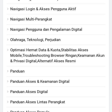
Navigasi Login & Akses Pengguna Aktif
Navigasi Multi-Perangkat
Navigasi Pengguna dan Pengalaman Digital
Olahraga, Teknologi, Perjudian
Optimasi Hemat Data & Kuota,Stabilitas Akses
Mobile,Troubleshooting Browser Ringan,Keamanan Akun
& Privasi Digital,Alternatif Akses Resmi
Panduan
Panduan Akses & Keamanan Digital
Panduan Akses Digital
Panduan Akses Lintas Perangkat