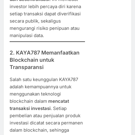
investor lebih percaya diri karena
setiap transaksi dapat diverifikasi
secara publik, sekaligus
mengurangi risiko penipuan atau
manipulasi data.
2.
KAYA787 Memanfaatkan
Blockchain untuk
Transparansi
Salah satu keunggulan KAYA787
adalah kemampuannya untuk
menggunakan teknologi
blockchain dalam
mencatat
transaksi investasi
. Setiap
pembelian atau penjualan produk
investasi dicatat secara permanen
dalam blockchain, sehingga