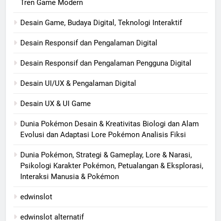
Tren Game Modern
Desain Game, Budaya Digital, Teknologi Interaktif
Desain Responsif dan Pengalaman Digital
Desain Responsif dan Pengalaman Pengguna Digital
Desain UI/UX & Pengalaman Digital
Desain UX & UI Game
Dunia Pokémon Desain & Kreativitas Biologi dan Alam
Evolusi dan Adaptasi Lore Pokémon Analisis Fiksi
Dunia Pokémon, Strategi & Gameplay, Lore & Narasi,
Psikologi Karakter Pokémon, Petualangan & Eksplorasi,
Interaksi Manusia & Pokémon
edwinslot
edwinslot alternatif