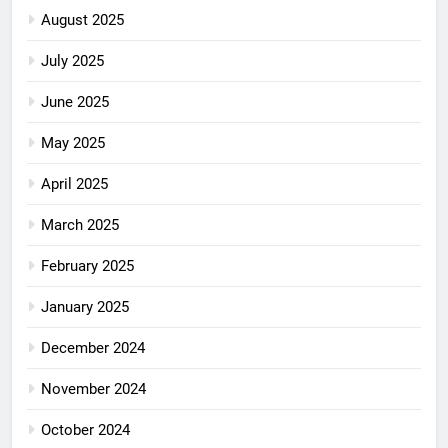
August 2025
July 2025
June 2025
May 2025
April 2025
March 2025
February 2025
January 2025
December 2024
November 2024
October 2024