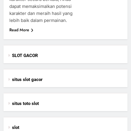
dapat memaksimalkan potensi
karakter dan meraih hasil yang
lebih baik dalam permainan.
Read More
SLOT GACOR
situs slot gacor
situs toto slot
slot