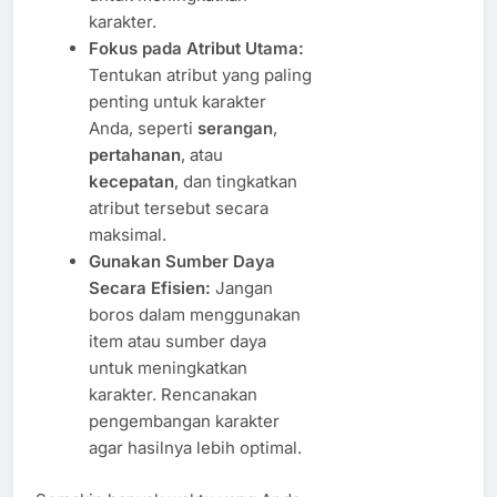
karakter.
Fokus pada Atribut Utama:
Tentukan atribut yang paling
penting untuk karakter
Anda, seperti
serangan
,
pertahanan
, atau
kecepatan
, dan tingkatkan
atribut tersebut secara
maksimal.
Gunakan Sumber Daya
Secara Efisien:
Jangan
boros dalam menggunakan
item atau sumber daya
untuk meningkatkan
karakter. Rencanakan
pengembangan karakter
agar hasilnya lebih optimal.