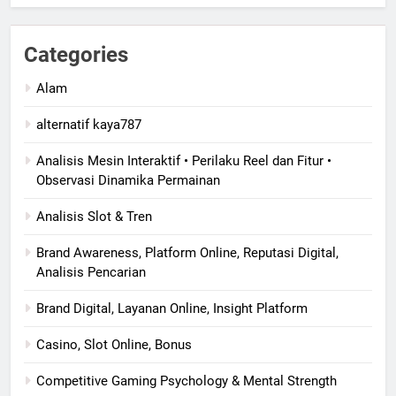
Categories
Alam
alternatif kaya787
Analisis Mesin Interaktif • Perilaku Reel dan Fitur •
Observasi Dinamika Permainan
Analisis Slot & Tren
Brand Awareness, Platform Online, Reputasi Digital,
Analisis Pencarian
Brand Digital, Layanan Online, Insight Platform
Casino, Slot Online, Bonus
Competitive Gaming Psychology & Mental Strength