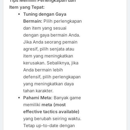
Tips Memilih Perlengkapan dan
Item yang Tepat:
Tuning dengan Gaya
Bermain:
Pilih perlengkapan
dan item yang sesuai
dengan gaya bermain Anda.
Jika Anda seorang pemain
agresif, pilih senjata atau
item yang meningkatkan
kerusakan. Sebaliknya, jika
Anda bermain lebih
defensif, pilih perlengkapan
yang meningkatkan daya
tahan karakter.
Pahami Meta:
Banyak game
memiliki
meta (most
effective tactics available)
yang berubah seiring waktu.
Tetap up-to-date dengan