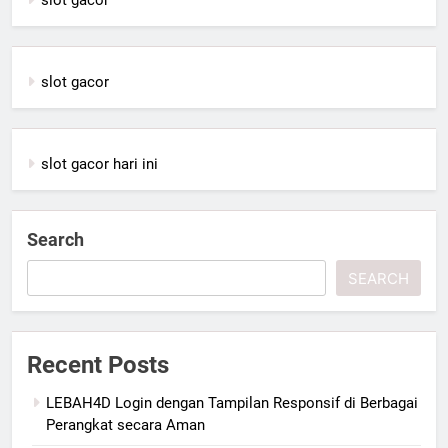
slot gacor
slot gacor
slot gacor hari ini
Search
SEARCH
Recent Posts
LEBAH4D Login dengan Tampilan Responsif di Berbagai
Perangkat secara Aman