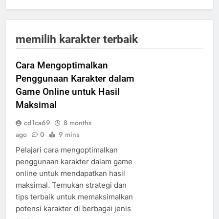
memilih karakter terbaik
Cara Mengoptimalkan
Penggunaan Karakter dalam
Game Online untuk Hasil
Maksimal
cd1ca69
8 months
ago
0
9 mins
Pelajari cara mengoptimalkan
penggunaan karakter dalam game
online untuk mendapatkan hasil
maksimal. Temukan strategi dan
tips terbaik untuk memaksimalkan
potensi karakter di berbagai jenis