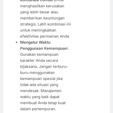
menghasilkan kerusakan
yang lebih besar atau
memberikan keuntungan
strategis. Latih kombinasi ini
untuk meningkatkan
efektivitas permainan Anda.
Mengatur Waktu
Penggunaan Kemampuan:
Gunakan kemampuan
karakter Anda secara
bijaksana. Jangan terburu-
buru menggunakan
kemampuan spesial jika
tidak ada situasi yang
mendesak. Manajemen
waktu yang baik dapat
membuat Anda tetap kuat
dalam pertempuran.