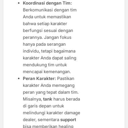
Koordinasi dengan Tim:
Berkomunikasi dengan tim
Anda untuk memastikan
bahwa setiap karakter
berfungsi sesuai dengan
perannya. Jangan fokus
hanya pada serangan
individu, tetapi bagaimana
karakter Anda dapat saling
mendukung tim untuk
mencapai kemenangan.
Peran Karakter:
Pastikan
karakter Anda memegang
peran yang tepat dalam tim.
Misalnya,
tank
harus berada
di garis depan untuk
melindungi karakter damage
dealer, sementara
support
bisa memberikan healing