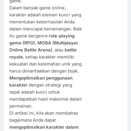
game.
Dalam banyak game online,
karakter adalah elemen kunci yang
menentukan keberhasilan Anda
dalam mencapai kemenangan. Baik
itu game bergenre
role-playing
game (RPG)
,
MOBA (Multiplayer
Online Battle Arena)
, atau
battle
royale
, setiap karakter memiliki
kekuatan dan kelemahan unik yang
harus dimanfaatkan dengan bijak.
Mengoptimalkan penggunaan
karakter
dengan strategi yang
tepat adalah kunci untuk
mendapatkan hasil maksimal dalam
permainan.
Di artikel ini, kita akan membahas
bagaimana Anda dapat
mengoptimalkan karakter dalam