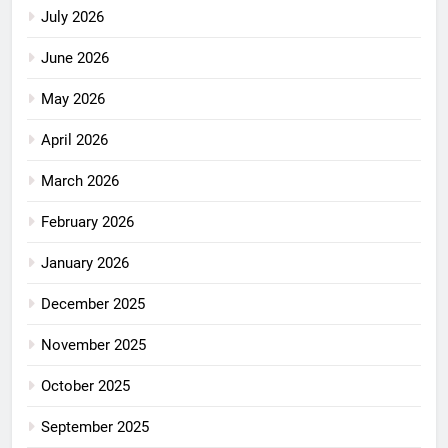
July 2026
June 2026
May 2026
April 2026
March 2026
February 2026
January 2026
December 2025
November 2025
October 2025
September 2025