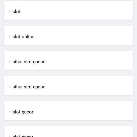
slot
slot online
situs slot gacor
situs slot gacor
slot gacor