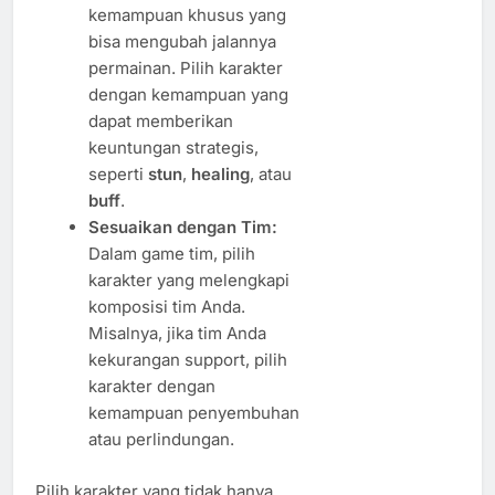
kemampuan khusus yang
bisa mengubah jalannya
permainan. Pilih karakter
dengan kemampuan yang
dapat memberikan
keuntungan strategis,
seperti
stun
,
healing
, atau
buff
.
Sesuaikan dengan Tim:
Dalam game tim, pilih
karakter yang melengkapi
komposisi tim Anda.
Misalnya, jika tim Anda
kekurangan support, pilih
karakter dengan
kemampuan penyembuhan
atau perlindungan.
Pilih karakter yang tidak hanya