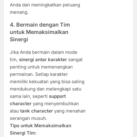
Anda dan meningkatkan peluang
menang.
4. Bermain dengan Tim
untuk Memaksimalkan
Sinergi
Jika Anda bermain dalam mode
tim,
sinergi antar karakter
sangat
penting untuk memenangkan
permainan. Setiap karakter
memiliki kekuatan yang bisa saling
mendukung dan melengkapi satu
sama lain, seperti
support
character
yang menyembuhkan
atau
tank character
yang menahan
serangan musuh.
Tips untuk Memaksimalkan
Sinergi Tim: