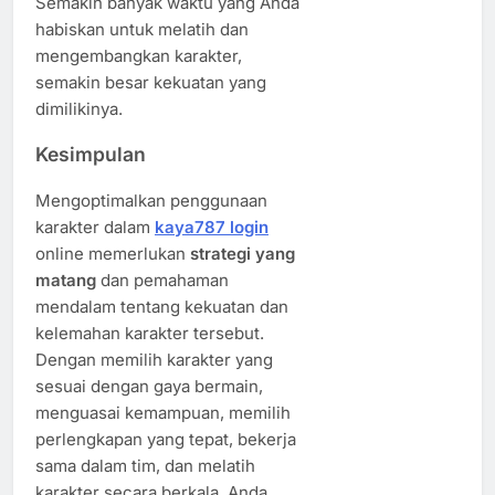
Semakin banyak waktu yang Anda
habiskan untuk melatih dan
mengembangkan karakter,
semakin besar kekuatan yang
dimilikinya.
Kesimpulan
Mengoptimalkan penggunaan
karakter dalam
kaya787 login
online memerlukan
strategi yang
matang
dan pemahaman
mendalam tentang kekuatan dan
kelemahan karakter tersebut.
Dengan memilih karakter yang
sesuai dengan gaya bermain,
menguasai kemampuan, memilih
perlengkapan yang tepat, bekerja
sama dalam tim, dan melatih
karakter secara berkala, Anda