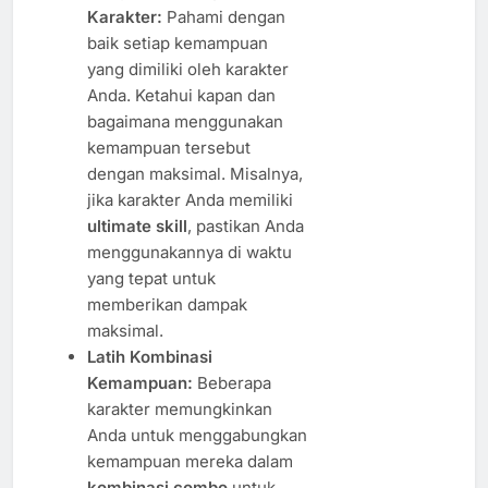
Karakter:
Pahami dengan
baik setiap kemampuan
yang dimiliki oleh karakter
Anda. Ketahui kapan dan
bagaimana menggunakan
kemampuan tersebut
dengan maksimal. Misalnya,
jika karakter Anda memiliki
ultimate skill
, pastikan Anda
menggunakannya di waktu
yang tepat untuk
memberikan dampak
maksimal.
Latih Kombinasi
Kemampuan:
Beberapa
karakter memungkinkan
Anda untuk menggabungkan
kemampuan mereka dalam
kombinasi combo
untuk