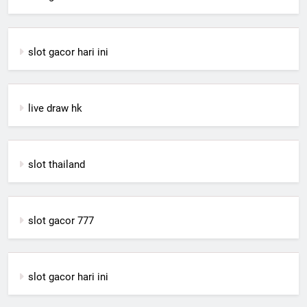
slot gacor hari ini
live draw hk
slot thailand
slot gacor 777
slot gacor hari ini