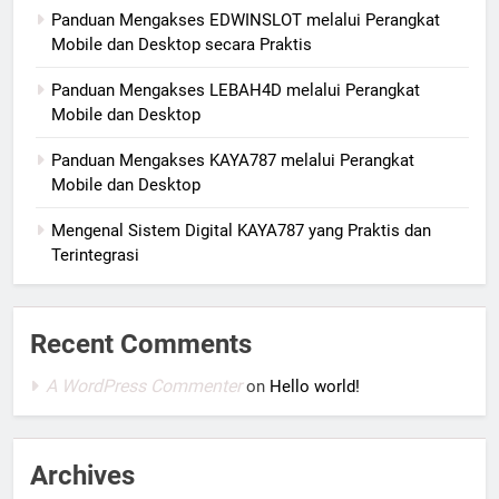
Panduan Mengakses EDWINSLOT melalui Perangkat
Mobile dan Desktop secara Praktis
Panduan Mengakses LEBAH4D melalui Perangkat
Mobile dan Desktop
Panduan Mengakses KAYA787 melalui Perangkat
Mobile dan Desktop
Mengenal Sistem Digital KAYA787 yang Praktis dan
Terintegrasi
Recent Comments
A WordPress Commenter
on
Hello world!
Archives