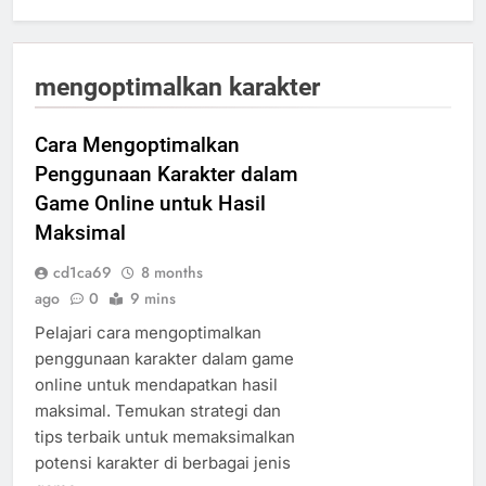
mengoptimalkan karakter
Cara Mengoptimalkan
Penggunaan Karakter dalam
Game Online untuk Hasil
Maksimal
cd1ca69
8 months
ago
0
9 mins
Pelajari cara mengoptimalkan
penggunaan karakter dalam game
online untuk mendapatkan hasil
maksimal. Temukan strategi dan
tips terbaik untuk memaksimalkan
potensi karakter di berbagai jenis