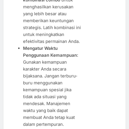
menghasilkan kerusakan
yang lebih besar atau
memberikan keuntungan
strategis. Latih kombinasi ini
untuk meningkatkan
efektivitas permainan Anda.
Mengatur Waktu
Penggunaan Kemampuan:
Gunakan kemampuan
karakter Anda secara
bijaksana. Jangan terburu-
buru menggunakan
kemampuan spesial jika
tidak ada situasi yang
mendesak. Manajemen
waktu yang baik dapat
membuat Anda tetap kuat
dalam pertempuran.