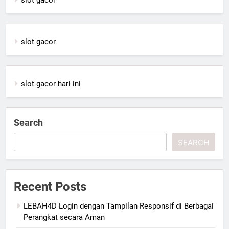
slot gacor
slot gacor
slot gacor hari ini
Search
SEARCH
Recent Posts
LEBAH4D Login dengan Tampilan Responsif di Berbagai
Perangkat secara Aman