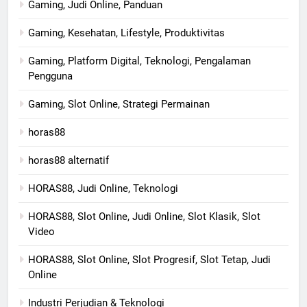
Gaming, Judi Online, Panduan
Gaming, Kesehatan, Lifestyle, Produktivitas
Gaming, Platform Digital, Teknologi, Pengalaman
Pengguna
Gaming, Slot Online, Strategi Permainan
horas88
horas88 alternatif
HORAS88, Judi Online, Teknologi
HORAS88, Slot Online, Judi Online, Slot Klasik, Slot
Video
HORAS88, Slot Online, Slot Progresif, Slot Tetap, Judi
Online
Industri Perjudian & Teknologi