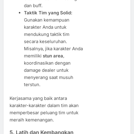
dan buff.
Taktik Tim yang Solid:
Gunakan kemampuan
karakter Anda untuk
mendukung taktik tim
secara keseluruhan.
Misalnya, jika karakter Anda
memiliki
stun area
,
koordinasikan dengan
damage dealer untuk
menyerang saat musuh
terstun.
Kerjasama yang baik antara
karakter-karakter dalam tim akan
memperbesar peluang tim untuk
meraih kemenangan.
5. Latih dan Kembangkan