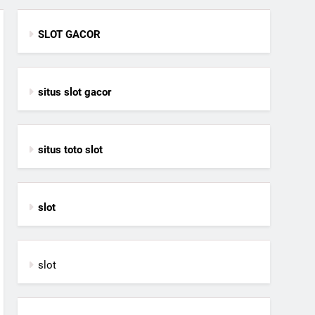
SLOT GACOR
situs slot gacor
situs toto slot
slot
slot