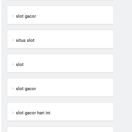
slot gacor
situs slot
slot
slot gacor
slot gacor hari ini