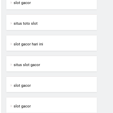
slot gacor
situs toto slot
slot gacor hari ini
situs slot gacor
slot gacor
slot gacor