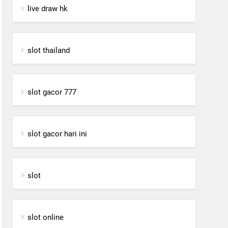
live draw hk
slot thailand
slot gacor 777
slot gacor hari ini
slot
slot online