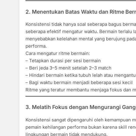
2. Menentukan Batas Waktu dan Ritme Ber
Konsistensi tidak hanya soal seberapa bagus bermai
seberapa efektif mengatur waktu. Bermain terlalu l
menyebabkan kelelahan mental yang berujung pad
performa.
Cara mengatur ritme bermain:
– Tetapkan durasi per sesi bermain
– Beri jeda 3–5 menit setelah 2–3 match
– Hindari bermain ketika tubuh lelah atau mengantu
– Bagi waktu bermain menjadi beberapa sesi kecil
Ritme yang teratur membantu menjaga fokus dan m
3. Melatih Fokus dengan Mengurangi Gan
Konsistensi sangat dipengaruhi oleh kemampuan m
pemain kehilangan performa bukan karena skill ren
lingkungan bermain tidak mendukung.