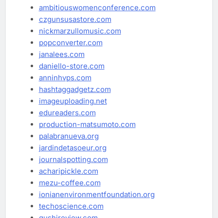
ambitiouswomenconference.com
czgunsusastore.com
nickmarzullomusic.com
popconverter.com
janalees.com
daniello-store.com
anninhvps.com
hashtaggadgetz.com
imageuploading.net
edureaders.com
production-matsumoto.com
palabranueva.org
jardindetasoeur.org
journalspotting.com
acharipickle.com
mezu-coffee.com
ionianenvironmentfoundation.org
techoscience.com
gushireview.com