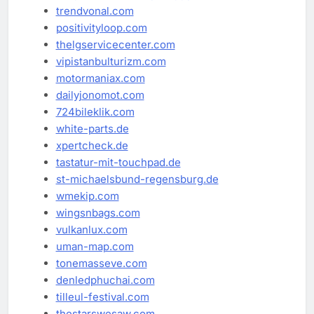
trendvonal.com
positivityloop.com
thelgservicecenter.com
vipistanbulturizm.com
motormaniax.com
dailyjonomot.com
724bileklik.com
white-parts.de
xpertcheck.de
tastatur-mit-touchpad.de
st-michaelsbund-regensburg.de
wmekip.com
wingsnbags.com
vulkanlux.com
uman-map.com
tonemasseve.com
denledphuchai.com
tilleul-festival.com
thestarswesaw.com