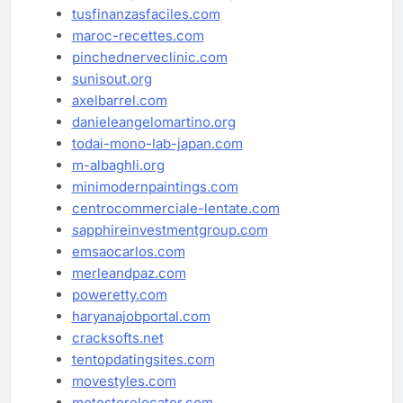
tusfinanzasfaciles.com
maroc-recettes.com
pinchednerveclinic.com
sunisout.org
axelbarrel.com
danieleangelomartino.org
todai-mono-lab-japan.com
m-albaghli.org
minimodernpaintings.com
centrocommerciale-lentate.com
sapphireinvestmentgroup.com
emsaocarlos.com
merleandpaz.com
poweretty.com
haryanajobportal.com
cracksofts.net
tentopdatingsites.com
movestyles.com
motostorelocator.com