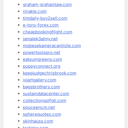
graham-grahamlaw.com
nirakle.com
timdaily-buy2sell.com
e-toro-forex.com
cheapbookingflight.com
jamalek3almy.net
mobesekameracanliizle.com
powertoolspro.net
eatsumgreens.com
puppyconnect.org
keepjudgechrisbrook.com
ixiartgallery.com
bagsbrothers.com
sustaindatacenter.com
collectiongolfgti.com
pouceencm.net
spherequotes.com
skinhauss.com
testakw.com