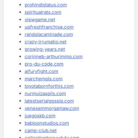
prohindistatus.com
spiritualrats.com
viewgame.net
upfreshfranchise.com
randolacaminade.com
crazy-irrumatio.net
growing-years.net
corinneb-arthurimmo.com
pro-du-code.com
ajfuryfight.com
marchempls.com
toyotabornforthis.com
nurmuizaspils.com
latestserialgossip.com
venesemmorganlaw.com
juegoskb.com
babloonstudios.com
camp-club.net
collectionheavyduty.com