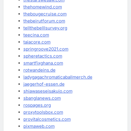
thehomewind.com
thebougecruise.com
thebeirutforum.com
tellthebelllsurvey.org
teecina.com
taiacore.com
springroove2021.com
spheretactics.com
smartfixghana.com
rotwandeins.de
ladygagachromaticaballmerch.de
jaegerhof-essen.de
shiawaseseisakujo.com
sbanglanews.com
rospages.org
proxytoolsbox.com
provitalcosmetics.com
pixmaweb.com