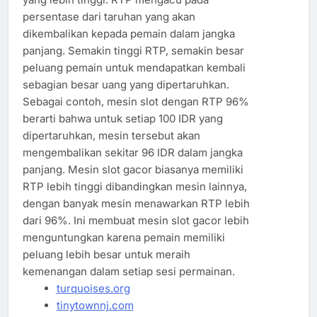
persentase dari taruhan yang akan
dikembalikan kepada pemain dalam jangka
panjang. Semakin tinggi RTP, semakin besar
peluang pemain untuk mendapatkan kembali
sebagian besar uang yang dipertaruhkan.
Sebagai contoh, mesin slot dengan RTP 96%
berarti bahwa untuk setiap 100 IDR yang
dipertaruhkan, mesin tersebut akan
mengembalikan sekitar 96 IDR dalam jangka
panjang. Mesin slot gacor biasanya memiliki
RTP lebih tinggi dibandingkan mesin lainnya,
dengan banyak mesin menawarkan RTP lebih
dari 96%. Ini membuat mesin slot gacor lebih
menguntungkan karena pemain memiliki
peluang lebih besar untuk meraih
kemenangan dalam setiap sesi permainan.
turquoises.org
tinytownnj.com