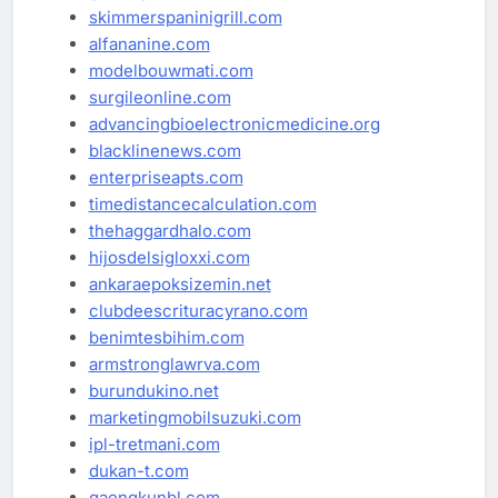
skimmerspaninigrill.com
alfananine.com
modelbouwmati.com
surgileonline.com
advancingbioelectronicmedicine.org
blacklinenews.com
enterpriseapts.com
timedistancecalculation.com
thehaggardhalo.com
hijosdelsigloxxi.com
ankaraepoksizemin.net
clubdeescrituracyrano.com
benimtesbihim.com
armstronglawrva.com
burundukino.net
marketingmobilsuzuki.com
ipl-tretmani.com
dukan-t.com
gaengkunbl.com