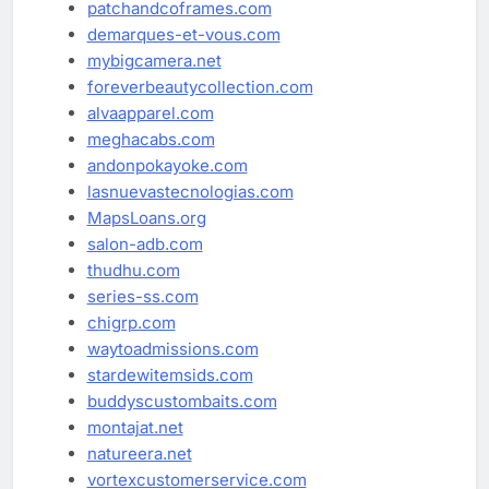
patchandcoframes.com
demarques-et-vous.com
mybigcamera.net
foreverbeautycollection.com
alvaapparel.com
meghacabs.com
andonpokayoke.com
lasnuevastecnologias.com
MapsLoans.org
salon-adb.com
thudhu.com
series-ss.com
chigrp.com
waytoadmissions.com
stardewitemsids.com
buddyscustombaits.com
montajat.net
natureera.net
vortexcustomerservice.com