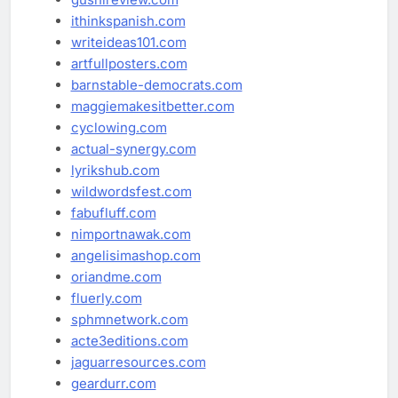
ithinkspanish.com
writeideas101.com
artfullposters.com
barnstable-democrats.com
maggiemakesitbetter.com
cyclowing.com
actual-synergy.com
lyrikshub.com
wildwordsfest.com
fabufluff.com
nimportnawak.com
angelisimashop.com
oriandme.com
fluerly.com
sphmnetwork.com
acte3editions.com
jaguarresources.com
geardurr.com