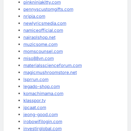
pinkninjakitty.com
pennyscustomgifts.com
nripja.com
newlyricsmedia.com
namiceofficial.com
nairaolshop.net
muzicsome.com
momscounsel.com
miso88vn.com
materialsscienceforum.com
magicmushroomstore.net
lsprrun.com
legado-shop.com
komachimama.com
klasspor.tv
jpcaat.com
jeong-good.com
irobowifilogin.com
investirglobal.com