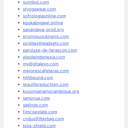
sumibol.com
styogawear.com
sofrologiaonline.com
kpukabngawi.online
sanandaya-prod.org
promosuzukiignis.com
pickbestheadsets.com
paroisse-de-tarascon.com
oleoleindonesia.com
mydigitalevo.com
mejorescafeteras.com
lythbound.com
lequilibreduchien.com
kusonganamocambique.org
jamonua.com
getindx.com
fimcoestate.com
cndustfilterbag.com
bios-shield.com