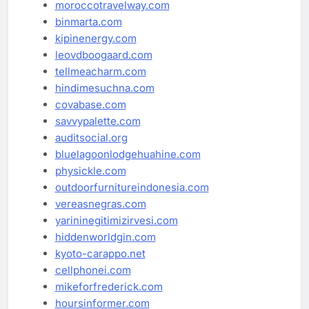
moroccotravelway.com
binmarta.com
kipinenergy.com
leovdboogaard.com
tellmeacharm.com
hindimesuchna.com
covabase.com
savvypalette.com
auditsocial.org
bluelagoonlodgehuahine.com
physickle.com
outdoorfurnitureindonesia.com
vereasnegras.com
yarininegitimizirvesi.com
hiddenworldgin.com
kyoto-carappo.net
cellphonei.com
mikeforfrederick.com
hoursinformer.com