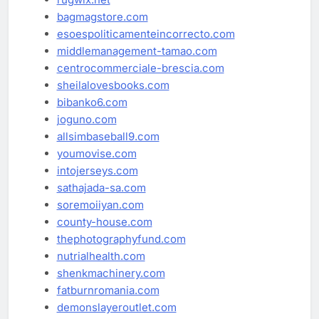
bagmagstore.com
esoespoliticamenteincorrecto.com
middlemanagement-tamao.com
centrocommerciale-brescia.com
sheilalovesbooks.com
bibanko6.com
joguno.com
allsimbaseball9.com
youmovise.com
intojerseys.com
sathajada-sa.com
soremoiiyan.com
county-house.com
thephotographyfund.com
nutrialhealth.com
shenkmachinery.com
fatburnromania.com
demonslayeroutlet.com