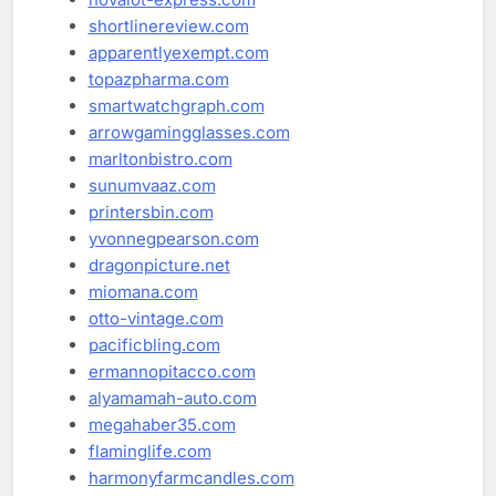
shortlinereview.com
apparentlyexempt.com
topazpharma.com
smartwatchgraph.com
arrowgamingglasses.com
marltonbistro.com
sunumvaaz.com
printersbin.com
yvonnegpearson.com
dragonpicture.net
miomana.com
otto-vintage.com
pacificbling.com
ermannopitacco.com
alyamamah-auto.com
megahaber35.com
flaminglife.com
harmonyfarmcandles.com