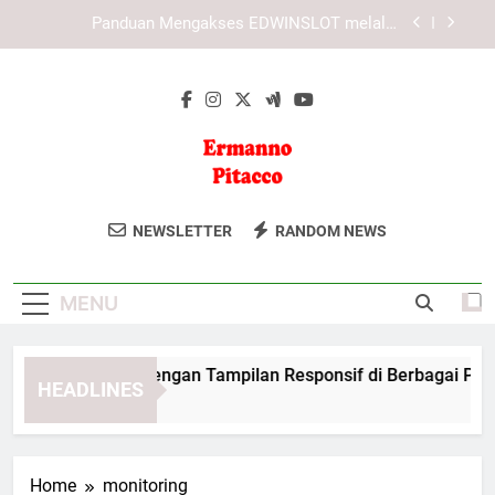
Skip
Panduan Mengakses LEBAH4D melalui Perangkat
to
Mobile dan Desktop
content
Panduan Mengakses KAYA787 melalui Perangkat
Mobile dan Desktop
LEBAH4D Login dengan Tampilan Responsif di
Berbagai Perangkat secara Aman
Panduan Mengakses EDWINSLOT melalui
Perangkat Mobile dan Desktop secara Praktis
Ermanno
Dapatkan Solusi Bisnis Dan Keuangan
Panduan Mengakses LEBAH4D melalui Perangkat
NEWSLETTER
RANDOM NEWS
Mobile dan Desktop
Pitacco
Dari Konsultan Profesional Ermanno
Panduan Mengakses KAYA787 melalui Perangkat
Pitacco. Sumber Daya Untuk Sukses
Mobile dan Desktop
MENU
Finansial.
EBAH4D Login dengan Tampilan Responsif di Berbagai Peran
HEADLINES
 Week Ago
Home
monitoring