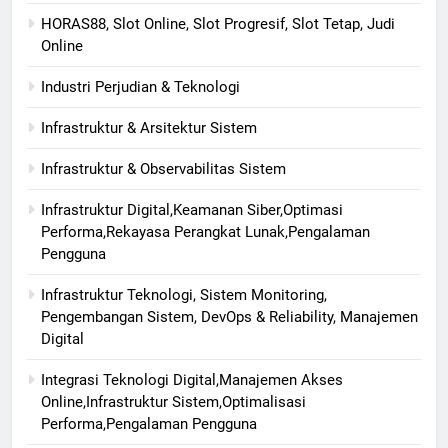
HORAS88, Slot Online, Slot Progresif, Slot Tetap, Judi
Online
Industri Perjudian & Teknologi
Infrastruktur & Arsitektur Sistem
Infrastruktur & Observabilitas Sistem
Infrastruktur Digital,Keamanan Siber,Optimasi
Performa,Rekayasa Perangkat Lunak,Pengalaman
Pengguna
Infrastruktur Teknologi, Sistem Monitoring,
Pengembangan Sistem, DevOps & Reliability, Manajemen
Digital
Integrasi Teknologi Digital,Manajemen Akses
Online,Infrastruktur Sistem,Optimalisasi
Performa,Pengalaman Pengguna