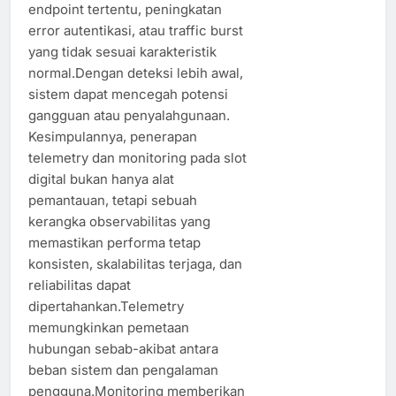
endpoint tertentu, peningkatan
error autentikasi, atau traffic burst
yang tidak sesuai karakteristik
normal.Dengan deteksi lebih awal,
sistem dapat mencegah potensi
gangguan atau penyalahgunaan.
Kesimpulannya, penerapan
telemetry dan monitoring pada slot
digital bukan hanya alat
pemantauan, tetapi sebuah
kerangka observabilitas yang
memastikan performa tetap
konsisten, skalabilitas terjaga, dan
reliabilitas dapat
dipertahankan.Telemetry
memungkinkan pemetaan
hubungan sebab-akibat antara
beban sistem dan pengalaman
pengguna.Monitoring memberikan