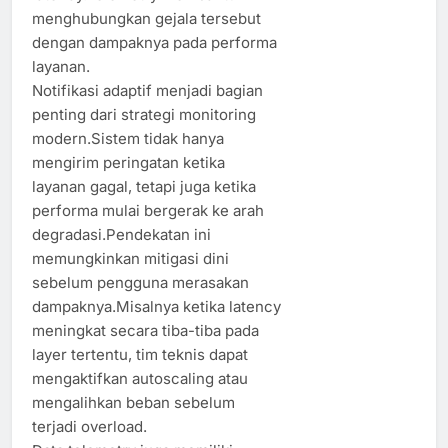
menghubungkan gejala tersebut
dengan dampaknya pada performa
layanan.
Notifikasi adaptif menjadi bagian
penting dari strategi monitoring
modern.Sistem tidak hanya
mengirim peringatan ketika
layanan gagal, tetapi juga ketika
performa mulai bergerak ke arah
degradasi.Pendekatan ini
memungkinkan mitigasi dini
sebelum pengguna merasakan
dampaknya.Misalnya ketika latency
meningkat secara tiba-tiba pada
layer tertentu, tim teknis dapat
mengaktifkan autoscaling atau
mengalihkan beban sebelum
terjadi overload.