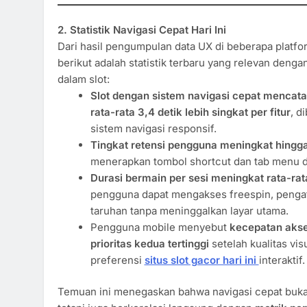
2. Statistik Navigasi Cepat Hari Ini
Dari hasil pengumpulan data UX di beberapa platfo
berikut adalah statistik terbaru yang relevan denga
dalam slot:
Slot dengan sistem navigasi cepat mencatat
rata-rata 3,4 detik lebih singkat per fitur
, d
sistem navigasi responsif.
Tingkat retensi pengguna meningkat hing
menerapkan tombol shortcut dan tab menu d
Durasi bermain per sesi meningkat rata-ra
pengguna dapat mengakses freespin, pengatu
taruhan tanpa meninggalkan layar utama.
Pengguna mobile menyebut
kecepatan akses
prioritas kedua tertinggi
setelah kualitas vis
preferensi
situs slot gacor hari ini
interaktif.
Temuan ini menegaskan bahwa navigasi cepat buka