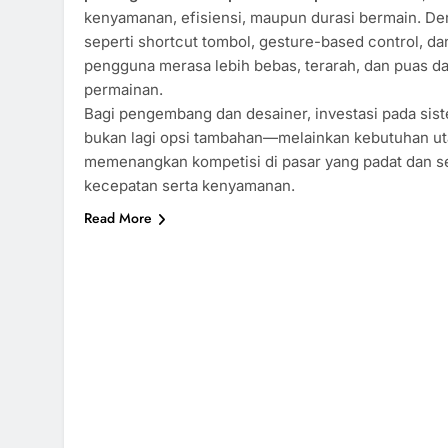
kenyamanan, efisiensi, maupun durasi bermain. Den
seperti shortcut tombol, gesture-based control, da
pengguna merasa lebih bebas, terarah, dan puas d
permainan.
Bagi pengembang dan desainer, investasi pada sist
bukan lagi opsi tambahan—melainkan kebutuhan u
memenangkan kompetisi di pasar yang padat dan 
kecepatan serta kenyamanan.
Read More