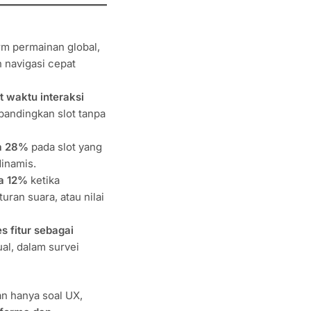
rm permainan global,
n navigasi cepat
 waktu interaksi
ibandingkan slot tanpa
ga 28%
pada slot yang
inamis.
ta 12%
ketika
ran suara, atau nilai
 fitur sebagai
ual, dalam survei
n hanya soal UX,