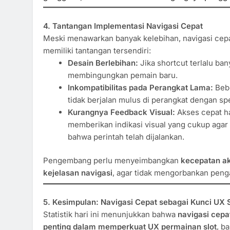
4. Tantangan Implementasi Navigasi Cepat
Meski menawarkan banyak kelebihan, navigasi cepa
memiliki tantangan tersendiri:
Desain Berlebihan:
Jika shortcut terlalu ban
membingungkan pemain baru.
Inkompatibilitas pada Perangkat Lama:
Bebe
tidak berjalan mulus di perangkat dengan spe
Kurangnya Feedback Visual:
Akses cepat ha
memberikan indikasi visual yang cukup agar
bahwa perintah telah dijalankan.
Pengembang perlu menyeimbangkan
kecepatan a
kejelasan navigasi
, agar tidak mengorbankan pen
5. Kesimpulan: Navigasi Cepat sebagai Kunci UX 
Statistik hari ini menunjukkan bahwa
navigasi cep
penting dalam memperkuat UX permainan slot
, ba