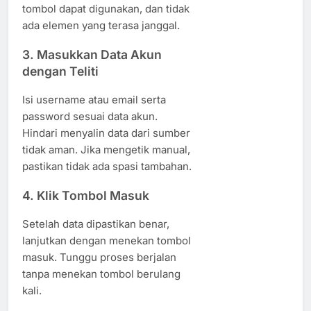
tombol dapat digunakan, dan tidak
ada elemen yang terasa janggal.
3. Masukkan Data Akun
dengan Teliti
Isi username atau email serta
password sesuai data akun.
Hindari menyalin data dari sumber
tidak aman. Jika mengetik manual,
pastikan tidak ada spasi tambahan.
4. Klik Tombol Masuk
Setelah data dipastikan benar,
lanjutkan dengan menekan tombol
masuk. Tunggu proses berjalan
tanpa menekan tombol berulang
kali.