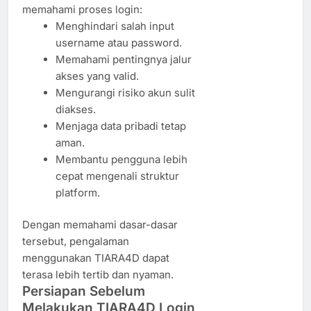
memahami proses login:
Menghindari salah input
username atau password.
Memahami pentingnya jalur
akses yang valid.
Mengurangi risiko akun sulit
diakses.
Menjaga data pribadi tetap
aman.
Membantu pengguna lebih
cepat mengenali struktur
platform.
Dengan memahami dasar-dasar
tersebut, pengalaman
menggunakan TIARA4D dapat
terasa lebih tertib dan nyaman.
Persiapan Sebelum
Melakukan TIARA4D Login