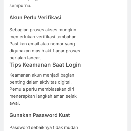
sempurna.
Akun Perlu Verifikasi
Sebagian proses akses mungkin
memerlukan verifikasi tambahan.
Pastikan email atau nomor yang
digunakan masih aktif agar proses
berjalan lancar.
Tips Keamanan Saat Login
Keamanan akun menjadi bagian
penting dalam aktivitas digital.
Pemula perlu membiasakan diri
menerapkan langkah aman sejak
awal.
Gunakan Password Kuat
Password sebaiknya tidak mudah