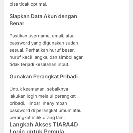
bisa tidak optimal.
Siapkan Data Akun dengan
Benar
Pastikan username, email, atau
password yang digunakan sudah
sesuai. Perhatikan huruf besar,
huruf kecil, angka, dan simbol agar
tidak terjadi kesalahan input.
Gunakan Perangkat Pribadi
Untuk keamanan, sebaiknya
lakukan login melalui perangkat
pribadi. Hindari menyimpan
password di perangkat umum atau
perangkat milik orang lain.
Langkah Akses TIARA4D
Login untuk Pemula