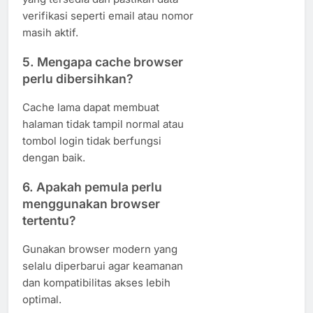
verifikasi seperti email atau nomor
masih aktif.
5. Mengapa cache browser
perlu dibersihkan?
Cache lama dapat membuat
halaman tidak tampil normal atau
tombol login tidak berfungsi
dengan baik.
6. Apakah pemula perlu
menggunakan browser
tertentu?
Gunakan browser modern yang
selalu diperbarui agar keamanan
dan kompatibilitas akses lebih
optimal.