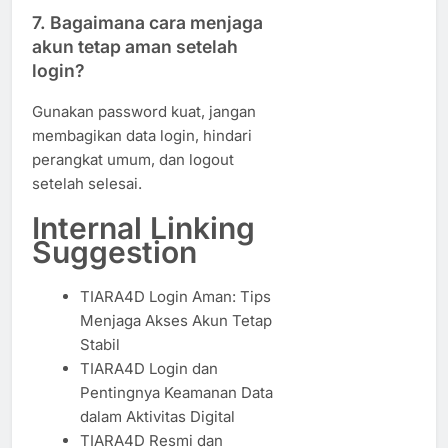
7. Bagaimana cara menjaga
akun tetap aman setelah
login?
Gunakan password kuat, jangan
membagikan data login, hindari
perangkat umum, dan logout
setelah selesai.
Internal Linking
Suggestion
TIARA4D Login Aman: Tips
Menjaga Akses Akun Tetap
Stabil
TIARA4D Login dan
Pentingnya Keamanan Data
dalam Aktivitas Digital
TIARA4D Resmi dan