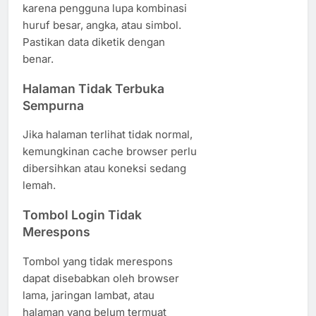
karena pengguna lupa kombinasi
huruf besar, angka, atau simbol.
Pastikan data diketik dengan
benar.
Halaman Tidak Terbuka
Sempurna
Jika halaman terlihat tidak normal,
kemungkinan cache browser perlu
dibersihkan atau koneksi sedang
lemah.
Tombol Login Tidak
Merespons
Tombol yang tidak merespons
dapat disebabkan oleh browser
lama, jaringan lambat, atau
halaman yang belum termuat