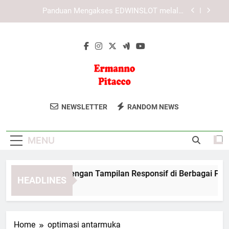
Skip
Panduan Mengakses LEBAH4D melalui Perangkat
to
Mobile dan Desktop
content
Panduan Mengakses KAYA787 melalui Perangkat
Mobile dan Desktop
LEBAH4D Login dengan Tampilan Responsif di
Berbagai Perangkat secara Aman
Panduan Mengakses EDWINSLOT melalui
Perangkat Mobile dan Desktop secara Praktis
Ermanno
Dapatkan Solusi Bisnis Dan Keuangan
Panduan Mengakses LEBAH4D melalui Perangkat
NEWSLETTER
RANDOM NEWS
Mobile dan Desktop
Pitacco
Dari Konsultan Profesional Ermanno
Panduan Mengakses KAYA787 melalui Perangkat
Pitacco. Sumber Daya Untuk Sukses
Mobile dan Desktop
MENU
Finansial.
BAH4D Login dengan Tampilan Responsif di Berbagai Perang
HEADLINES
Weeks Ago
Home
optimasi antarmuka