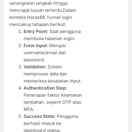
serangkaian langkah hingga
mencapai tujuan tertentu.Dalam
konteks Horas88, funnel login
mencakup tahapan berikut:
Entry Point:
Saat pengguna
membuka halaman login.
Form Input:
Mengisi
username/email dan
password.
Validation:
Sistem
memproses data dan
memeriksa kesalahan input.
Authentication Step:
Penerapan faktor keamanan
tambahan, seperti OTP atau
MFA.
Success State:
Pengguna
berhasil masuk ke
dashboard utama.