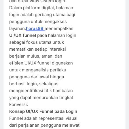
dan efektivitas sistem login.
Dalam platform digital, halaman
login adalah gerbang utama bagi
pengguna untuk mengakses
layanan.
horas88
menempatkan
UI/UX funnel
pada halaman login
sebagai fokus utama untuk
memastikan setiap interaksi
berjalan mulus, aman, dan
efisien.UI/UX funnel digunakan
untuk menganalisis perilaku
pengguna dari awal hingga
berhasil login, sekaligus
mengidentifikasi titik hambatan
yang dapat menurunkan tingkat
konversi.
Konsep UI/UX Funnel pada Login
Funnel adalah representasi visual
dari perjalanan pengguna melewati