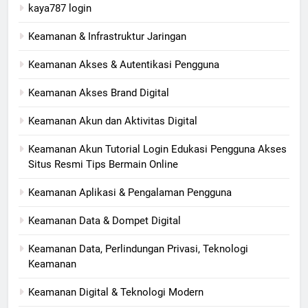
kaya787 login
Keamanan & Infrastruktur Jaringan
Keamanan Akses & Autentikasi Pengguna
Keamanan Akses Brand Digital
Keamanan Akun dan Aktivitas Digital
Keamanan Akun Tutorial Login Edukasi Pengguna Akses
Situs Resmi Tips Bermain Online
Keamanan Aplikasi & Pengalaman Pengguna
Keamanan Data & Dompet Digital
Keamanan Data, Perlindungan Privasi, Teknologi
Keamanan
Keamanan Digital & Teknologi Modern