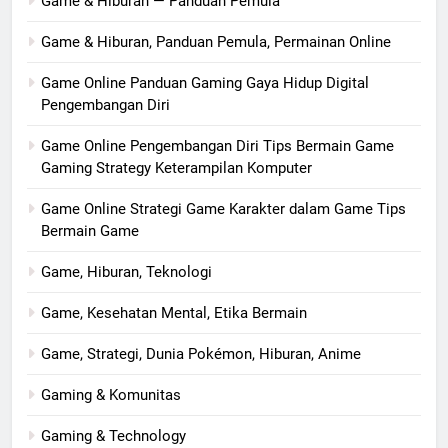
Game & Hiburan — Panduan Pemula
Game & Hiburan, Panduan Pemula, Permainan Online
Game Online Panduan Gaming Gaya Hidup Digital
Pengembangan Diri
Game Online Pengembangan Diri Tips Bermain Game
Gaming Strategy Keterampilan Komputer
Game Online Strategi Game Karakter dalam Game Tips
Bermain Game
Game, Hiburan, Teknologi
Game, Kesehatan Mental, Etika Bermain
Game, Strategi, Dunia Pokémon, Hiburan, Anime
Gaming & Komunitas
Gaming & Technology