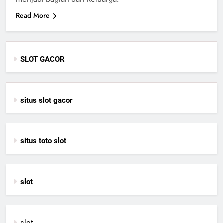
Read More
SLOT GACOR
situs slot gacor
situs toto slot
slot
slot