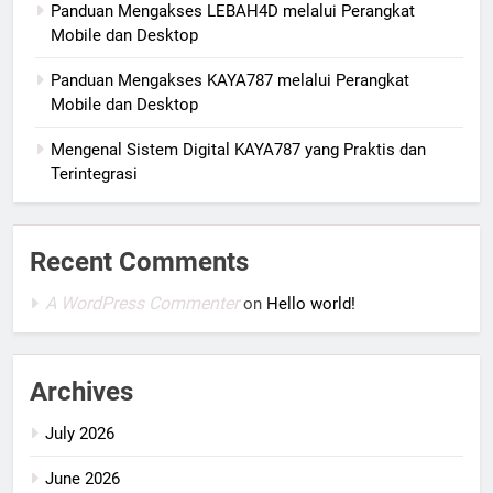
Panduan Mengakses LEBAH4D melalui Perangkat
Mobile dan Desktop
Panduan Mengakses KAYA787 melalui Perangkat
Mobile dan Desktop
Mengenal Sistem Digital KAYA787 yang Praktis dan
Terintegrasi
Recent Comments
A WordPress Commenter
on
Hello world!
Archives
July 2026
June 2026