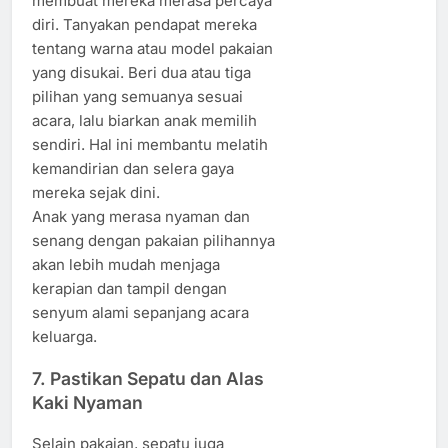
membuat mereka merasa percaya
diri. Tanyakan pendapat mereka
tentang warna atau model pakaian
yang disukai. Beri dua atau tiga
pilihan yang semuanya sesuai
acara, lalu biarkan anak memilih
sendiri. Hal ini membantu melatih
kemandirian dan selera gaya
mereka sejak dini.
Anak yang merasa nyaman dan
senang dengan pakaian pilihannya
akan lebih mudah menjaga
kerapian dan tampil dengan
senyum alami sepanjang acara
keluarga.
7. Pastikan Sepatu dan Alas
Kaki Nyaman
Selain pakaian, sepatu juga