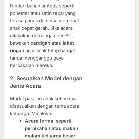
Hindari bahan sintetis seperti
poliester atau satin tebal yang
terasa panas dan bisa membuat
anak cepat gerah. Jika acara
dilakukan di ruangan ber-AC,
bawakan
cardigan atau jaket
ringan
agar anak tetap hangat
tanpa mengganggu gaya
berpakaian mereka.
2. Sesuaikan Model dengan
Jenis Acara
Model pakaian anak sebaiknya
disesuaikan dengan tema acara
keluarga. Misalnya:
Acara formal seperti
pernikahan atau makan
malam keluarga besar: