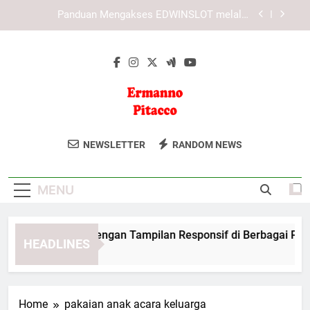
Skip
Panduan Mengakses LEBAH4D melalui Perangkat
to
Mobile dan Desktop
content
Panduan Mengakses KAYA787 melalui Perangkat
Mobile dan Desktop
LEBAH4D Login dengan Tampilan Responsif di
Berbagai Perangkat secara Aman
Panduan Mengakses EDWINSLOT melalui
Perangkat Mobile dan Desktop secara Praktis
Ermanno
Dapatkan Solusi Bisnis Dan Keuangan
Panduan Mengakses LEBAH4D melalui Perangkat
NEWSLETTER
RANDOM NEWS
Mobile dan Desktop
Pitacco
Dari Konsultan Profesional Ermanno
Panduan Mengakses KAYA787 melalui Perangkat
Pitacco. Sumber Daya Untuk Sukses
Mobile dan Desktop
MENU
Finansial.
EBAH4D Login dengan Tampilan Responsif di Berbagai Peran
HEADLINES
 Week Ago
Home
pakaian anak acara keluarga