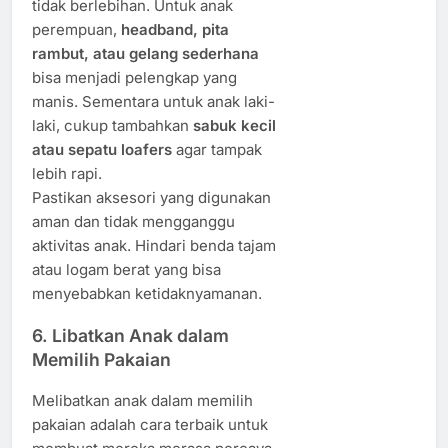
tidak berlebihan. Untuk anak
perempuan,
headband, pita
rambut, atau gelang sederhana
bisa menjadi pelengkap yang
manis. Sementara untuk anak laki-
laki, cukup tambahkan
sabuk kecil
atau sepatu loafers
agar tampak
lebih rapi.
Pastikan aksesori yang digunakan
aman dan tidak mengganggu
aktivitas anak. Hindari benda tajam
atau logam berat yang bisa
menyebabkan ketidaknyamanan.
6. Libatkan Anak dalam
Memilih Pakaian
Melibatkan anak dalam memilih
pakaian adalah cara terbaik untuk