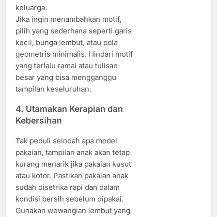
keluarga.
Jika ingin menambahkan motif,
pilih yang sederhana seperti garis
kecil, bunga lembut, atau pola
geometris minimalis. Hindari motif
yang terlalu ramai atau tulisan
besar yang bisa mengganggu
tampilan keseluruhan.
4. Utamakan Kerapian dan
Kebersihan
Tak peduli seindah apa model
pakaian, tampilan anak akan tetap
kurang menarik jika pakaian kusut
atau kotor. Pastikan pakaian anak
sudah disetrika rapi dan dalam
kondisi bersih sebelum dipakai.
Gunakan wewangian lembut yang