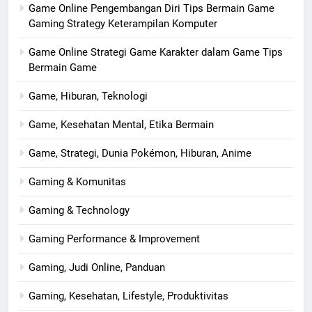
Game Online Pengembangan Diri Tips Bermain Game
Gaming Strategy Keterampilan Komputer
Game Online Strategi Game Karakter dalam Game Tips
Bermain Game
Game, Hiburan, Teknologi
Game, Kesehatan Mental, Etika Bermain
Game, Strategi, Dunia Pokémon, Hiburan, Anime
Gaming & Komunitas
Gaming & Technology
Gaming Performance & Improvement
Gaming, Judi Online, Panduan
Gaming, Kesehatan, Lifestyle, Produktivitas