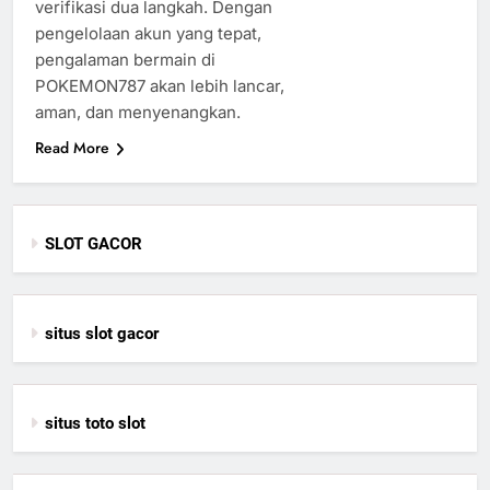
verifikasi dua langkah. Dengan
pengelolaan akun yang tepat,
pengalaman bermain di
POKEMON787 akan lebih lancar,
aman, dan menyenangkan.
Read More
SLOT GACOR
situs slot gacor
situs toto slot