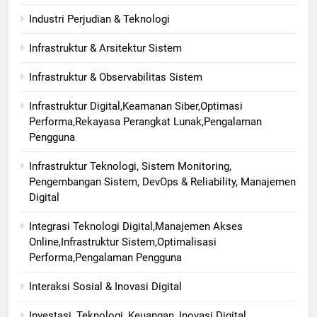
Industri Perjudian & Teknologi
Infrastruktur & Arsitektur Sistem
Infrastruktur & Observabilitas Sistem
Infrastruktur Digital,Keamanan Siber,Optimasi
Performa,Rekayasa Perangkat Lunak,Pengalaman
Pengguna
Infrastruktur Teknologi, Sistem Monitoring,
Pengembangan Sistem, DevOps & Reliability, Manajemen
Digital
Integrasi Teknologi Digital,Manajemen Akses
Online,Infrastruktur Sistem,Optimalisasi
Performa,Pengalaman Pengguna
Interaksi Sosial & Inovasi Digital
Investasi, Teknologi, Keuangan, Inovasi Digital