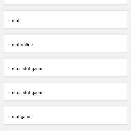
slot
slot online
situs slot gacor
situs slot gacor
slot gacor