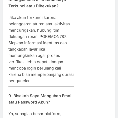
Terkunci atau Dibekukan?
Jika akun terkunci karena
pelanggaran aturan atau aktivitas
mencurigakan, hubungi tim
dukungan resmi POKEMON787.
Siapkan informasi identitas dan
tangkapan layar jika
memungkinkan agar proses
verifikasi lebih cepat. Jangan
mencoba login berulang kali
karena bisa memperpanjang durasi
penguncian.
9. Bisakah Saya Mengubah Email
atau Password Akun?
Ya, sebagian besar platform,