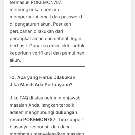
termasuk POKEMON787,
memungkinkan pemain
memperbarui email dan password
di pengaturan akun. Pastikan
perubahan dilakukan dari
perangkat aman dan setelah login
berhasil. Gunakan email aktif untuk
keperluan verifikasi dan pemulihan
akun.
10. Apa yang Harus Dilakukan
Jika Masih Ada Pertanyaan?
Jika FAQ di atas belum menjawab
masalah Anda, langkah terbaik
adalah menghubungi
dukungan
resmi POKEMON787
. Tim support
biasanya responsif dan dapat
membantu menyelesaikan masalah