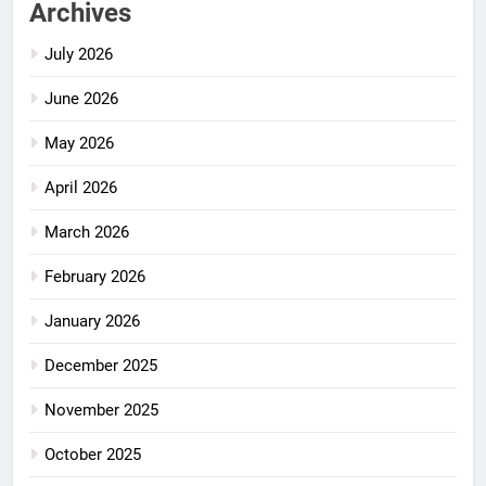
Archives
July 2026
June 2026
May 2026
April 2026
March 2026
February 2026
January 2026
December 2025
November 2025
October 2025