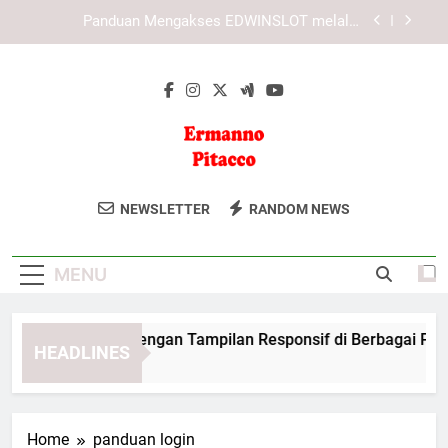
Skip
Panduan Mengakses LEBAH4D melalui Perangkat
to
Mobile dan Desktop
content
Panduan Mengakses KAYA787 melalui Perangkat
Mobile dan Desktop
LEBAH4D Login dengan Tampilan Responsif di
Berbagai Perangkat secara Aman
Panduan Mengakses EDWINSLOT melalui
Perangkat Mobile dan Desktop secara Praktis
Ermanno
Dapatkan Solusi Bisnis Dan Keuangan
Panduan Mengakses LEBAH4D melalui Perangkat
NEWSLETTER
RANDOM NEWS
Mobile dan Desktop
Pitacco
Dari Konsultan Profesional Ermanno
Panduan Mengakses KAYA787 melalui Perangkat
Pitacco. Sumber Daya Untuk Sukses
Mobile dan Desktop
MENU
Finansial.
BAH4D Login dengan Tampilan Responsif di Berbagai Perang
HEADLINES
Weeks Ago
Home
panduan login