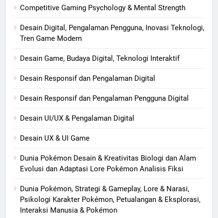
Competitive Gaming Psychology & Mental Strength
Desain Digital, Pengalaman Pengguna, Inovasi Teknologi,
Tren Game Modern
Desain Game, Budaya Digital, Teknologi Interaktif
Desain Responsif dan Pengalaman Digital
Desain Responsif dan Pengalaman Pengguna Digital
Desain UI/UX & Pengalaman Digital
Desain UX & UI Game
Dunia Pokémon Desain & Kreativitas Biologi dan Alam
Evolusi dan Adaptasi Lore Pokémon Analisis Fiksi
Dunia Pokémon, Strategi & Gameplay, Lore & Narasi,
Psikologi Karakter Pokémon, Petualangan & Eksplorasi,
Interaksi Manusia & Pokémon