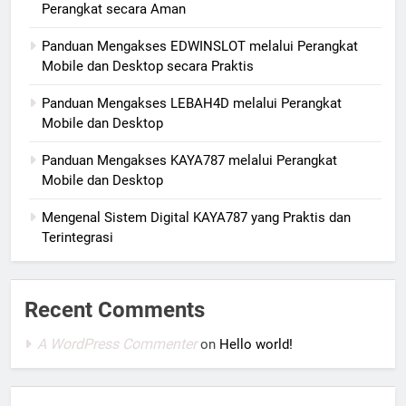
Perangkat secara Aman
Panduan Mengakses EDWINSLOT melalui Perangkat
Mobile dan Desktop secara Praktis
Panduan Mengakses LEBAH4D melalui Perangkat
Mobile dan Desktop
Panduan Mengakses KAYA787 melalui Perangkat
Mobile dan Desktop
Mengenal Sistem Digital KAYA787 yang Praktis dan
Terintegrasi
Recent Comments
A WordPress Commenter
on
Hello world!