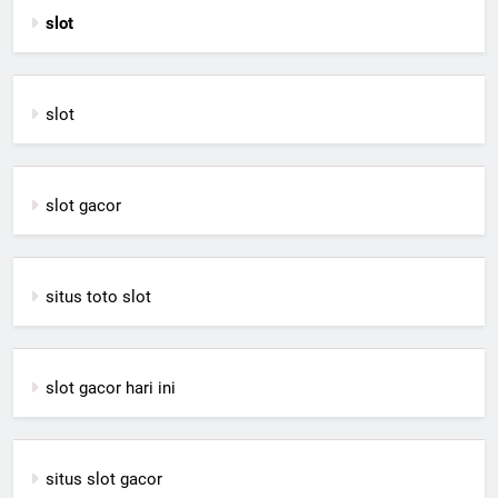
slot
slot
slot gacor
situs toto slot
slot gacor hari ini
situs slot gacor