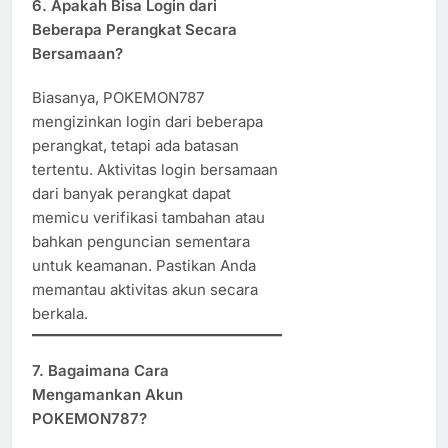
6. Apakah Bisa Login dari
Beberapa Perangkat Secara
Bersamaan?
Biasanya, POKEMON787
mengizinkan login dari beberapa
perangkat, tetapi ada batasan
tertentu. Aktivitas login bersamaan
dari banyak perangkat dapat
memicu verifikasi tambahan atau
bahkan penguncian sementara
untuk keamanan. Pastikan Anda
memantau aktivitas akun secara
berkala.
7. Bagaimana Cara
Mengamankan Akun
POKEMON787?