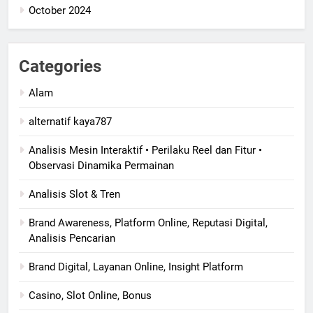
October 2024
Categories
Alam
alternatif kaya787
Analisis Mesin Interaktif • Perilaku Reel dan Fitur •
Observasi Dinamika Permainan
Analisis Slot & Tren
Brand Awareness, Platform Online, Reputasi Digital,
Analisis Pencarian
Brand Digital, Layanan Online, Insight Platform
Casino, Slot Online, Bonus