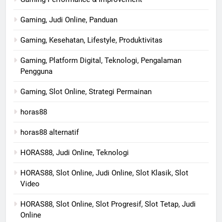
Gaming, Judi Online, Panduan
Gaming, Kesehatan, Lifestyle, Produktivitas
Gaming, Platform Digital, Teknologi, Pengalaman
Pengguna
Gaming, Slot Online, Strategi Permainan
horas88
horas88 alternatif
HORAS88, Judi Online, Teknologi
HORAS88, Slot Online, Judi Online, Slot Klasik, Slot
Video
HORAS88, Slot Online, Slot Progresif, Slot Tetap, Judi
Online