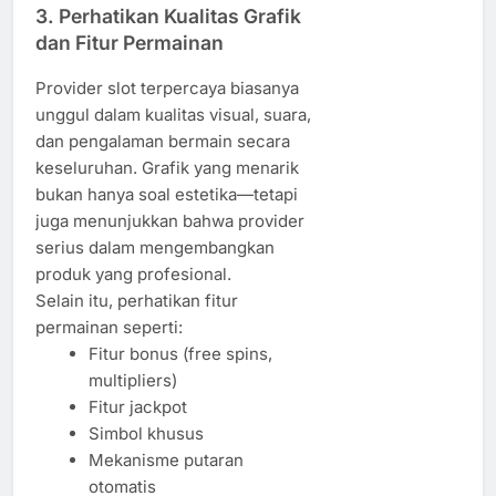
3. Perhatikan Kualitas Grafik
dan Fitur Permainan
Provider slot terpercaya biasanya
unggul dalam kualitas visual, suara,
dan pengalaman bermain secara
keseluruhan. Grafik yang menarik
bukan hanya soal estetika—tetapi
juga menunjukkan bahwa provider
serius dalam mengembangkan
produk yang profesional.
Selain itu, perhatikan fitur
permainan seperti:
Fitur bonus (free spins,
multipliers)
Fitur jackpot
Simbol khusus
Mekanisme putaran
otomatis