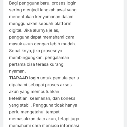
Bagi pengguna baru, proses login
sering menjadi langkah awal yang
menentukan kenyamanan dalam
menggunakan sebuah platform
digital. Jika alurnya jelas,
pengguna dapat memahami cara
masuk akun dengan lebih mudah.
Sebaliknya, jika prosesnya
membingungkan, pengalaman
pertama bisa terasa kurang
nyaman.
TIARA4D login
untuk pemula perlu
dipahami sebagai proses akses
akun yang membutuhkan
ketelitian, keamanan, dan koneksi
yang stabil. Pengguna tidak hanya
perlu mengetahui tempat
memasukkan data akun, tetapi juga
memahami cara menjaga informasi