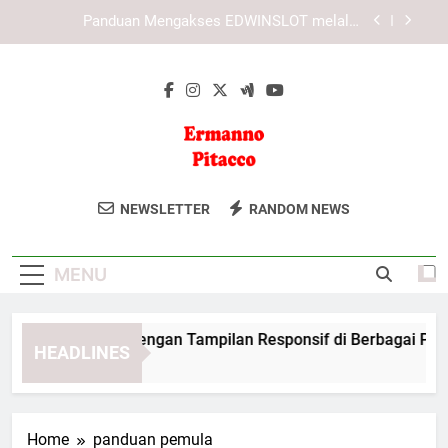
Skip
Panduan Mengakses LEBAH4D melalui Perangkat
to
Mobile dan Desktop
content
Panduan Mengakses KAYA787 melalui Perangkat
Mobile dan Desktop
LEBAH4D Login dengan Tampilan Responsif di
Berbagai Perangkat secara Aman
Panduan Mengakses EDWINSLOT melalui
Perangkat Mobile dan Desktop secara Praktis
Ermanno
Dapatkan Solusi Bisnis Dan Keuangan
Panduan Mengakses LEBAH4D melalui Perangkat
NEWSLETTER
RANDOM NEWS
Mobile dan Desktop
Pitacco
Dari Konsultan Profesional Ermanno
Panduan Mengakses KAYA787 melalui Perangkat
Pitacco. Sumber Daya Untuk Sukses
Mobile dan Desktop
MENU
Finansial.
BAH4D Login dengan Tampilan Responsif di Berbagai Perang
HEADLINES
Weeks Ago
Home
panduan pemula