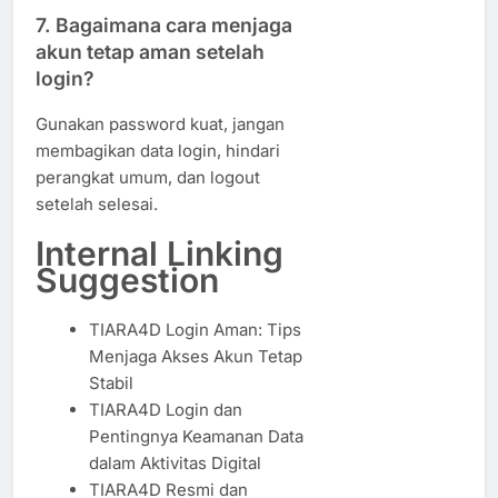
7. Bagaimana cara menjaga
akun tetap aman setelah
login?
Gunakan password kuat, jangan
membagikan data login, hindari
perangkat umum, dan logout
setelah selesai.
Internal Linking
Suggestion
TIARA4D Login Aman: Tips
Menjaga Akses Akun Tetap
Stabil
TIARA4D Login dan
Pentingnya Keamanan Data
dalam Aktivitas Digital
TIARA4D Resmi dan