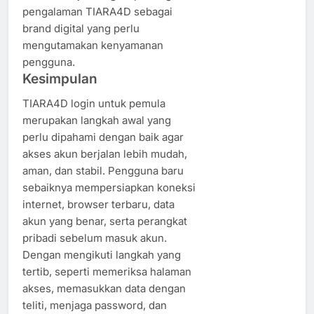
pengalaman TIARA4D sebagai
brand digital yang perlu
mengutamakan kenyamanan
pengguna.
Kesimpulan
TIARA4D login untuk pemula
merupakan langkah awal yang
perlu dipahami dengan baik agar
akses akun berjalan lebih mudah,
aman, dan stabil. Pengguna baru
sebaiknya mempersiapkan koneksi
internet, browser terbaru, data
akun yang benar, serta perangkat
pribadi sebelum masuk akun.
Dengan mengikuti langkah yang
tertib, seperti memeriksa halaman
akses, memasukkan data dengan
teliti, menjaga password, dan