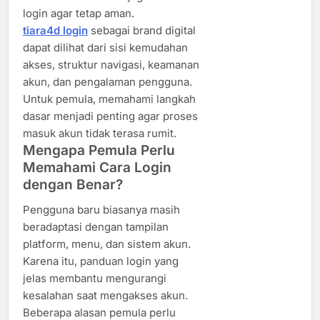
login agar tetap aman.
tiara4d login
sebagai brand digital
dapat dilihat dari sisi kemudahan
akses, struktur navigasi, keamanan
akun, dan pengalaman pengguna.
Untuk pemula, memahami langkah
dasar menjadi penting agar proses
masuk akun tidak terasa rumit.
Mengapa Pemula Perlu
Memahami Cara Login
dengan Benar?
Pengguna baru biasanya masih
beradaptasi dengan tampilan
platform, menu, dan sistem akun.
Karena itu, panduan login yang
jelas membantu mengurangi
kesalahan saat mengakses akun.
Beberapa alasan pemula perlu