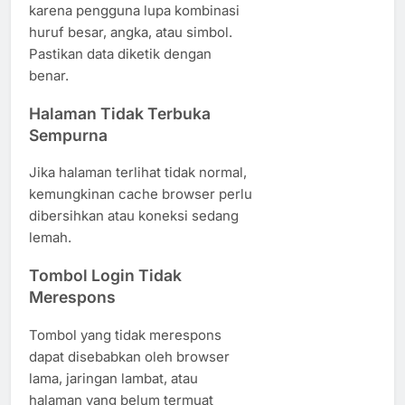
karena pengguna lupa kombinasi
huruf besar, angka, atau simbol.
Pastikan data diketik dengan
benar.
Halaman Tidak Terbuka
Sempurna
Jika halaman terlihat tidak normal,
kemungkinan cache browser perlu
dibersihkan atau koneksi sedang
lemah.
Tombol Login Tidak
Merespons
Tombol yang tidak merespons
dapat disebabkan oleh browser
lama, jaringan lambat, atau
halaman yang belum termuat