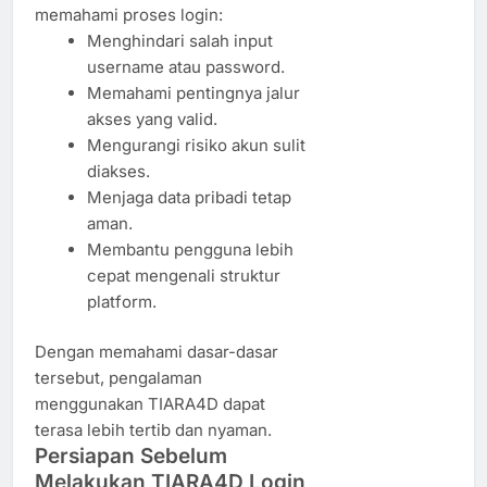
memahami proses login:
Menghindari salah input
username atau password.
Memahami pentingnya jalur
akses yang valid.
Mengurangi risiko akun sulit
diakses.
Menjaga data pribadi tetap
aman.
Membantu pengguna lebih
cepat mengenali struktur
platform.
Dengan memahami dasar-dasar
tersebut, pengalaman
menggunakan TIARA4D dapat
terasa lebih tertib dan nyaman.
Persiapan Sebelum
Melakukan TIARA4D Login