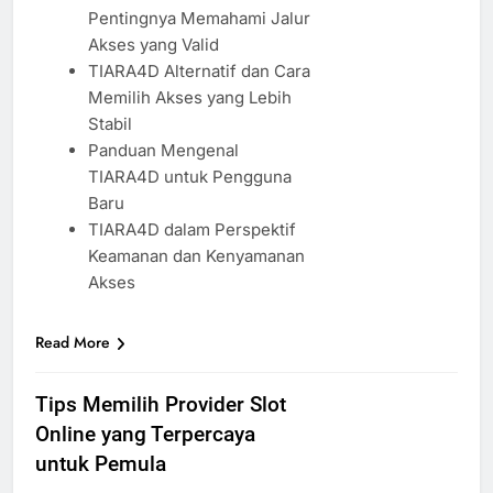
Pentingnya Memahami Jalur
Akses yang Valid
TIARA4D Alternatif dan Cara
Memilih Akses yang Lebih
Stabil
Panduan Mengenal
TIARA4D untuk Pengguna
Baru
TIARA4D dalam Perspektif
Keamanan dan Kenyamanan
Akses
Read More
Tips Memilih Provider Slot
Online yang Terpercaya
untuk Pemula