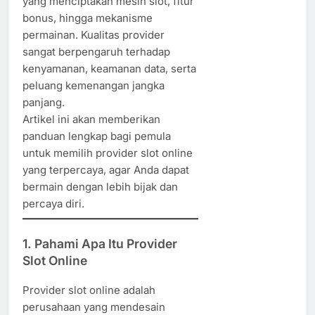
yang menciptakan mesin slot, fitur
bonus, hingga mekanisme
permainan. Kualitas provider
sangat berpengaruh terhadap
kenyamanan, keamanan data, serta
peluang kemenangan jangka
panjang.
Artikel ini akan memberikan
panduan lengkap bagi pemula
untuk memilih provider slot online
yang terpercaya, agar Anda dapat
bermain dengan lebih bijak dan
percaya diri.
1. Pahami Apa Itu Provider
Slot Online
Provider slot online adalah
perusahaan yang mendesain