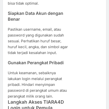
bisa tidak optimal.
Siapkan Data Akun dengan
Benar
Pastikan username, email, atau
password yang digunakan sudah
sesuai. Perhatikan huruf besar,
huruf kecil, angka, dan simbol agar
tidak terjadi kesalahan input.
Gunakan Perangkat Pribadi
Untuk keamanan, sebaiknya
lakukan login melalui perangkat
pribadi. Hindari menyimpan
password di perangkat umum atau
perangkat milik orang lain.
Langkah Akses TIARA4D
Login untuk Pemula