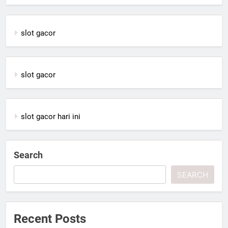
slot gacor
slot gacor
slot gacor hari ini
Search
SEARCH
Recent Posts