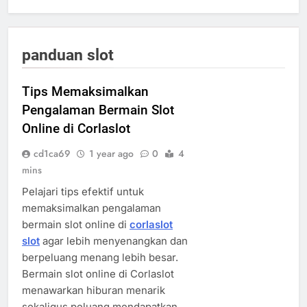
panduan slot
Tips Memaksimalkan
Pengalaman Bermain Slot
Online di Corlaslot
cd1ca69
1 year ago
0
4
mins
Pelajari tips efektif untuk
memaksimalkan pengalaman
bermain slot online di
corlaslot
slot
agar lebih menyenangkan dan
berpeluang menang lebih besar.
Bermain slot online di Corlaslot
menawarkan hiburan menarik
sekaligus peluang mendapatkan