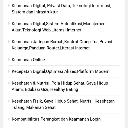
Keamanan Digital, Privasi Data, Teknologi Informasi,
Sistem dan Infrastruktur
Keamanan Digital,Sistem Autentikasi,Manajemen
Akun,Teknologi Web,Literasi Internet
Keamanan Jaringan Rumah,Kontrol Orang Tua,Privasi
Keluarga,Panduan Router,Literasi Internet
Keamanan Online
Kecepatan Digital,Optimasi Akses,Platform Modern
Kesehatan & Nutrisi, Pola Hidup Sehat, Gaya Hidup
Alami, Edukasi Gizi, Healthy Eating
Kesehatan Fisik, Gaya Hidup Sehat, Nutrisi, Kesehatan
Tulang, Makanan Sehat
Kompatibilitas Perangkat dan Keamanan Login