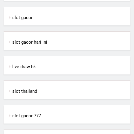
slot gacor
slot gacor hari ini
live draw hk
slot thailand
slot gacor 777