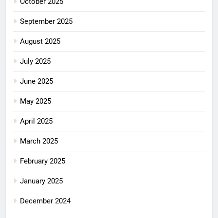
October 2025
September 2025
August 2025
July 2025
June 2025
May 2025
April 2025
March 2025
February 2025
January 2025
December 2024