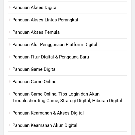
Panduan Akses Digital
Panduan Akses Lintas Perangkat
Panduan Akses Pemula
Panduan Alur Penggunaan Platform Digital
Panduan Fitur Digital & Pengguna Baru
Panduan Game Digital
Panduan Game Online
Panduan Game Online, Tips Login dan Akun,
Troubleshooting Game, Strategi Digital, Hiburan Digital
Panduan Keamanan & Akses Digital
Panduan Keamanan Akun Digital