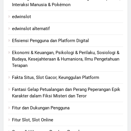
Interaksi Manusia & Pokémon
edwinslot
edwinslot alternatif
Efisiensi Pengguna dan Platform Digital
Ekonomi & Keuangan, Psikologi & Perilaku, Sosiologi &
Budaya, Kesejahteraan & Humaniora, Ilmu Pengetahuan
Terapan
Fakta Situs, Slot Gacor, Keunggulan Platform
Fantasi Gelap Petualangan dan Perang Peperangan Epik
Karakter dalam Fiksi Misteri dan Teror
Fitur dan Dukungan Pengguna
Fitur Slot, Slot Online