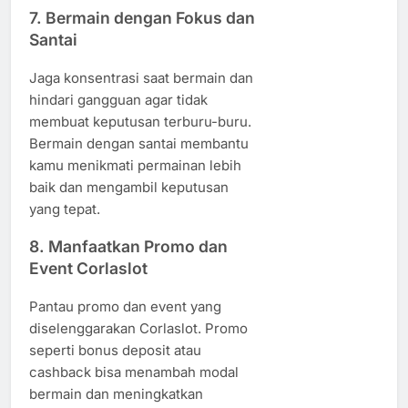
7. Bermain dengan Fokus dan
Santai
Jaga konsentrasi saat bermain dan
hindari gangguan agar tidak
membuat keputusan terburu-buru.
Bermain dengan santai membantu
kamu menikmati permainan lebih
baik dan mengambil keputusan
yang tepat.
8. Manfaatkan Promo dan
Event Corlaslot
Pantau promo dan event yang
diselenggarakan Corlaslot. Promo
seperti bonus deposit atau
cashback bisa menambah modal
bermain dan meningkatkan