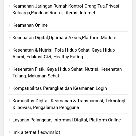
Keamanan Jaringan Rumah,Kontrol Orang Tua,Privasi
Keluarga,Panduan Router,Literasi Internet
Keamanan Online
Kecepatan Digital,Optimasi Akses,Platform Modern
Kesehatan & Nutrisi, Pola Hidup Sehat, Gaya Hidup
Alami, Edukasi Gizi, Healthy Eating
Kesehatan Fisik, Gaya Hidup Sehat, Nutrisi, Kesehatan
Tulang, Makanan Sehat
Kompatibilitas Perangkat dan Keamanan Login
Komunitas Digital, Keamanan & Transparansi, Teknologi
& Inovasi, Pengalaman Pengguna
Layanan Pelanggan, Informasi Digital, Platform Online
link alternatif edwinslot