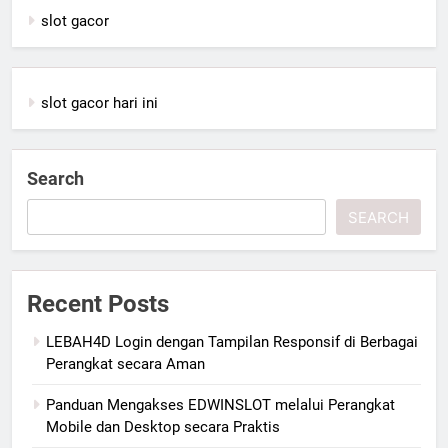
slot gacor
slot gacor hari ini
Search
SEARCH
Recent Posts
LEBAH4D Login dengan Tampilan Responsif di Berbagai
Perangkat secara Aman
Panduan Mengakses EDWINSLOT melalui Perangkat
Mobile dan Desktop secara Praktis