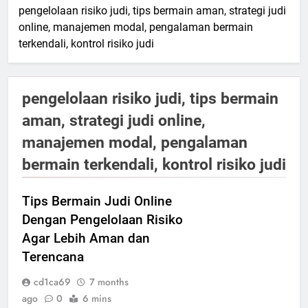
pengelolaan risiko judi, tips bermain aman, strategi judi
online, manajemen modal, pengalaman bermain
terkendali, kontrol risiko judi
pengelolaan risiko judi, tips bermain
aman, strategi judi online,
manajemen modal, pengalaman
bermain terkendali, kontrol risiko judi
Tips Bermain Judi Online
Dengan Pengelolaan Risiko
Agar Lebih Aman dan
Terencana
cd1ca69
7 months
ago
0
6 mins