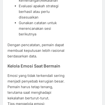
kemenangan/kekalahan
Evaluasi apakah strategi
berhasil atau perlu
disesuaikan
Gunakan catatan untuk
merencanakan sesi
berikutnya
Dengan pencatatan, pemain dapat
membuat keputusan lebih rasional
berdasarkan data.
Kelola Emosi Saat Bermain
Emosi yang tidak terkendali sering
menjadi penyebab kerugian besar.
Pemain harus tetap tenang,
terutama saat menghadapi
kekalahan berturut-turut.
Tips mengelola emosi: