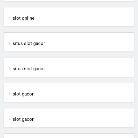
slot online
situs slot gacor
situs slot gacor
slot gacor
slot gacor