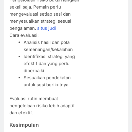
sekali saja. Pemain perlu
mengevaluasi setiap sesi dan
menyesuaikan strategi sesuai
pengalaman.
situs judi
Cara evaluasi:
Analisis hasil dan pola
kemenangan/kekalahan
Identifikasi strategi yang
efektif dan yang perlu
diperbaiki
Sesuaikan pendekatan
untuk sesi berikutnya
Evaluasi rutin membuat
pengelolaan risiko lebih adaptif
dan efektif.
Kesimpulan