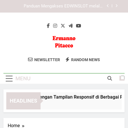
Skip
Panduan Mengakses LEBAH4D melalui Perangkat
to
Mobile dan Desktop
content
Panduan Mengakses KAYA787 melalui Perangkat
Mobile dan Desktop
LEBAH4D Login dengan Tampilan Responsif di
Berbagai Perangkat secara Aman
Panduan Mengakses EDWINSLOT melalui
Perangkat Mobile dan Desktop secara Praktis
Ermanno
Dapatkan Solusi Bisnis Dan Keuangan
Panduan Mengakses LEBAH4D melalui Perangkat
NEWSLETTER
RANDOM NEWS
Mobile dan Desktop
Pitacco
Dari Konsultan Profesional Ermanno
Panduan Mengakses KAYA787 melalui Perangkat
Pitacco. Sumber Daya Untuk Sukses
Mobile dan Desktop
MENU
Finansial.
BAH4D Login dengan Tampilan Responsif di Berbagai Perang
HEADLINES
Weeks Ago
Home