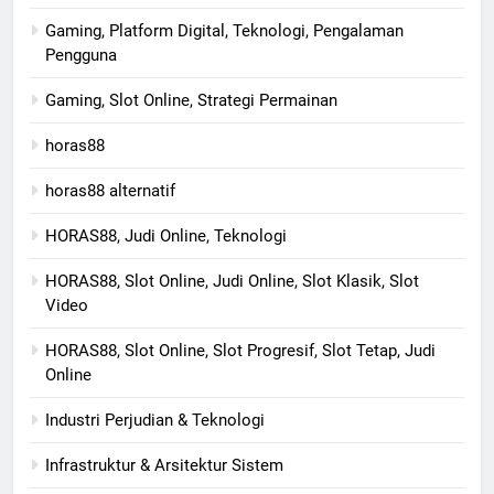
Gaming, Platform Digital, Teknologi, Pengalaman
Pengguna
Gaming, Slot Online, Strategi Permainan
horas88
horas88 alternatif
HORAS88, Judi Online, Teknologi
HORAS88, Slot Online, Judi Online, Slot Klasik, Slot
Video
HORAS88, Slot Online, Slot Progresif, Slot Tetap, Judi
Online
Industri Perjudian & Teknologi
Infrastruktur & Arsitektur Sistem