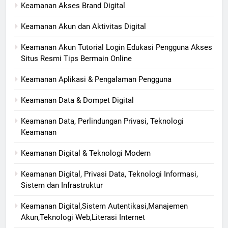
Keamanan Akses Brand Digital
Keamanan Akun dan Aktivitas Digital
Keamanan Akun Tutorial Login Edukasi Pengguna Akses
Situs Resmi Tips Bermain Online
Keamanan Aplikasi & Pengalaman Pengguna
Keamanan Data & Dompet Digital
Keamanan Data, Perlindungan Privasi, Teknologi
Keamanan
Keamanan Digital & Teknologi Modern
Keamanan Digital, Privasi Data, Teknologi Informasi,
Sistem dan Infrastruktur
Keamanan Digital,Sistem Autentikasi,Manajemen
Akun,Teknologi Web,Literasi Internet