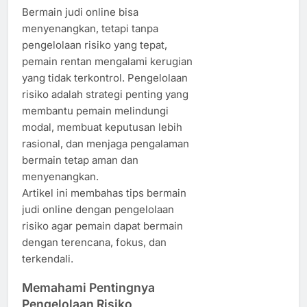
Bermain judi online bisa
menyenangkan, tetapi tanpa
pengelolaan risiko yang tepat,
pemain rentan mengalami kerugian
yang tidak terkontrol. Pengelolaan
risiko adalah strategi penting yang
membantu pemain melindungi
modal, membuat keputusan lebih
rasional, dan menjaga pengalaman
bermain tetap aman dan
menyenangkan.
Artikel ini membahas tips bermain
judi online dengan pengelolaan
risiko agar pemain dapat bermain
dengan terencana, fokus, dan
terkendali.
Memahami Pentingnya
Pengelolaan Risiko