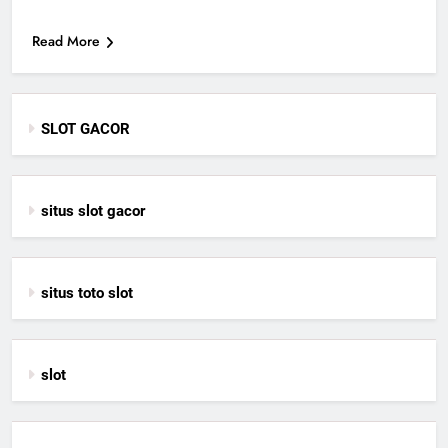
Read More
SLOT GACOR
situs slot gacor
situs toto slot
slot