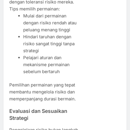
dengan toleransi risiko mereka.
Tips memilih permainan:
Mulai dari permainan
dengan risiko rendah atau
peluang menang tinggi
Hindari taruhan dengan
risiko sangat tinggi tanpa
strategi
Pelajari aturan dan
mekanisme permainan
sebelum bertaruh
Pemilihan permainan yang tepat
membantu mengelola risiko dan
memperpanjang durasi bermain.
Evaluasi dan Sesuaikan
Strategi
Pengelolaan risiko bukan langkah