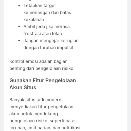
Tetapkan target
kemenangan dan batas
kekalahan
Ambil jeda jika merasa
frustrasi atau lelah
Jangan mengejar kerugian
dengan taruhan impulsif
Kontrol emosi adalah bagian
penting dari pengelolaan risiko.
Gunakan Fitur Pengelolaan
Akun Situs
Banyak situs judi modern
menyediakan fitur pengelolaan
akun untuk mendukung
pengelolaan risiko, seperti batas
taruhan, limit harian, dan notifikasi