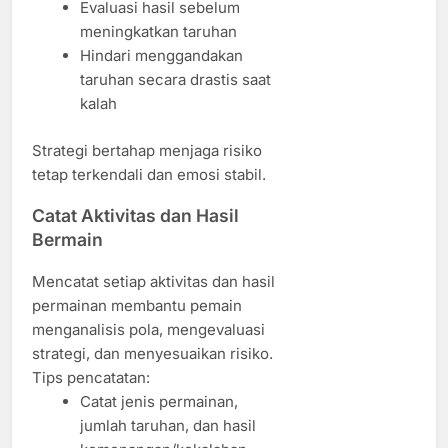
Evaluasi hasil sebelum
meningkatkan taruhan
Hindari menggandakan
taruhan secara drastis saat
kalah
Strategi bertahap menjaga risiko
tetap terkendali dan emosi stabil.
Catat Aktivitas dan Hasil
Bermain
Mencatat setiap aktivitas dan hasil
permainan membantu pemain
menganalisis pola, mengevaluasi
strategi, dan menyesuaikan risiko.
Tips pencatatan:
Catat jenis permainan,
jumlah taruhan, dan hasil