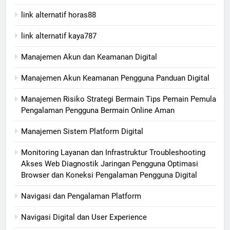
link alternatif horas88
link alternatif kaya787
Manajemen Akun dan Keamanan Digital
Manajemen Akun Keamanan Pengguna Panduan Digital
Manajemen Risiko Strategi Bermain Tips Pemain Pemula
Pengalaman Pengguna Bermain Online Aman
Manajemen Sistem Platform Digital
Monitoring Layanan dan Infrastruktur Troubleshooting
Akses Web Diagnostik Jaringan Pengguna Optimasi
Browser dan Koneksi Pengalaman Pengguna Digital
Navigasi dan Pengalaman Platform
Navigasi Digital dan User Experience