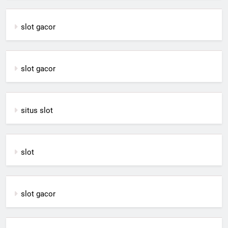
slot gacor
slot gacor
situs slot
slot
slot gacor