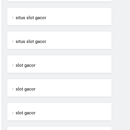
situs slot gacor
situs slot gacor
slot gacor
slot gacor
slot gacor