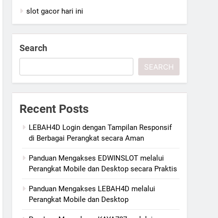
slot gacor hari ini
Search
SEARCH
Recent Posts
LEBAH4D Login dengan Tampilan Responsif
di Berbagai Perangkat secara Aman
Panduan Mengakses EDWINSLOT melalui
Perangkat Mobile dan Desktop secara Praktis
Panduan Mengakses LEBAH4D melalui
Perangkat Mobile dan Desktop