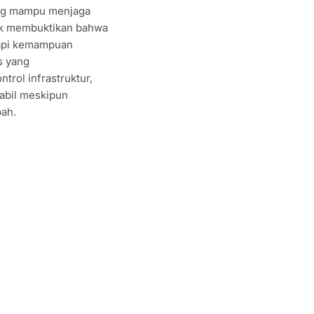
 yang mampu menjaga
fik membuktikan bahwa
etapi kemampuan
is yang
trol infrastruktur,
tabil meskipun
ah.