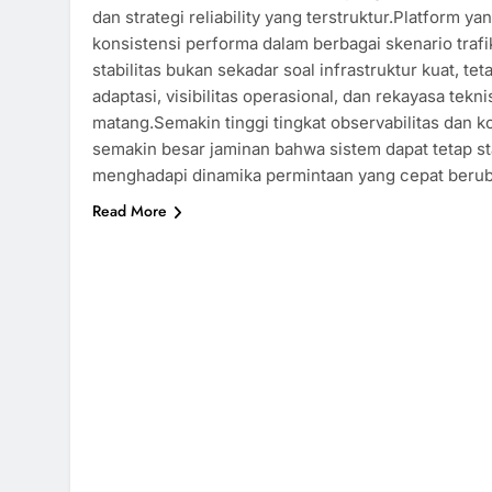
dan strategi reliability yang terstruktur.Platform
konsistensi performa dalam berbagai skenario tra
stabilitas bukan sekadar soal infrastruktur kuat, t
adaptasi, visibilitas operasional, dan rekayasa tekn
matang.Semakin tinggi tingkat observabilitas dan kon
semakin besar jaminan bahwa sistem dapat tetap s
menghadapi dinamika permintaan yang cepat berub
Read More