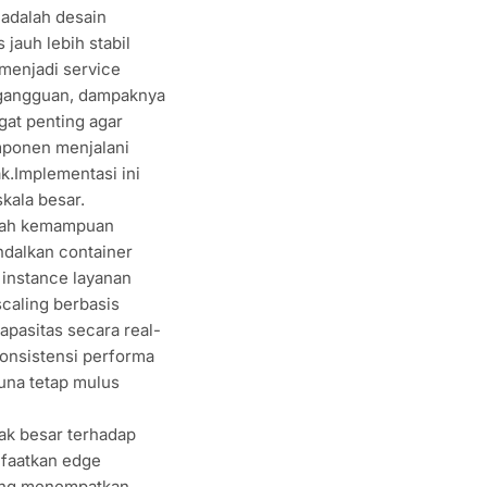
 adalah desain
jauh lebih stabil
 menjadi service
 gangguan, dampaknya
ngat penting agar
omponen menjalani
k.Implementasi ini
kala besar.
alah kemampuan
ndalkan container
instance layanan
scaling berbasis
pasitas secara real-
konsistensi performa
na tetap mulus
pak besar terhadap
nfaatkan edge
yang menempatkan