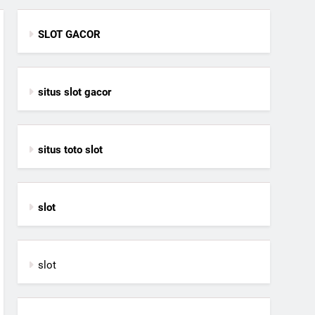
SLOT GACOR
situs slot gacor
situs toto slot
slot
slot