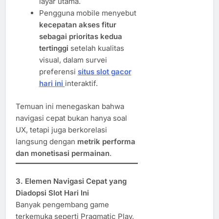
layar utama.
Pengguna mobile menyebut
kecepatan akses fitur
sebagai prioritas kedua
tertinggi
setelah kualitas
visual, dalam survei
preferensi
situs slot gacor
hari ini
interaktif.
Temuan ini menegaskan bahwa
navigasi cepat bukan hanya soal
UX, tetapi juga berkorelasi
langsung dengan
metrik performa
dan monetisasi permainan
.
3. Elemen Navigasi Cepat yang
Diadopsi Slot Hari Ini
Banyak pengembang game
terkemuka seperti Pragmatic Play,