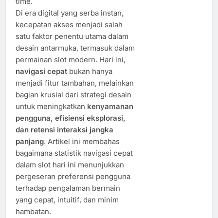
time.
Di era digital yang serba instan,
kecepatan akses menjadi salah
satu faktor penentu utama dalam
desain antarmuka, termasuk dalam
permainan slot modern. Hari ini,
navigasi cepat
bukan hanya
menjadi fitur tambahan, melainkan
bagian krusial dari strategi desain
untuk meningkatkan
kenyamanan
pengguna, efisiensi eksplorasi,
dan retensi interaksi jangka
panjang
. Artikel ini membahas
bagaimana statistik navigasi cepat
dalam slot hari ini menunjukkan
pergeseran preferensi pengguna
terhadap pengalaman bermain
yang cepat, intuitif, dan minim
hambatan.