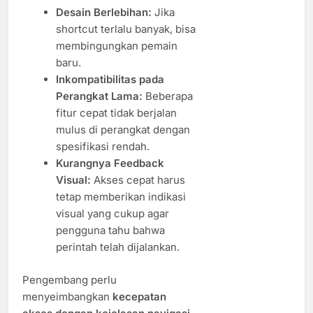
Desain Berlebihan:
Jika
shortcut terlalu banyak, bisa
membingungkan pemain
baru.
Inkompatibilitas pada
Perangkat Lama:
Beberapa
fitur cepat tidak berjalan
mulus di perangkat dengan
spesifikasi rendah.
Kurangnya Feedback
Visual:
Akses cepat harus
tetap memberikan indikasi
visual yang cukup agar
pengguna tahu bahwa
perintah telah dijalankan.
Pengembang perlu
menyeimbangkan
kecepatan