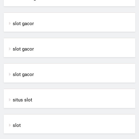
slot gacor
slot gacor
slot gacor
situs slot
slot