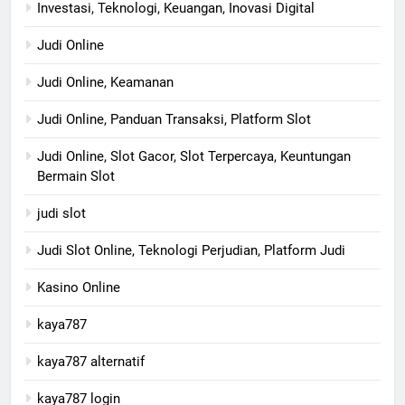
Investasi, Teknologi, Keuangan, Inovasi Digital
Judi Online
Judi Online, Keamanan
Judi Online, Panduan Transaksi, Platform Slot
Judi Online, Slot Gacor, Slot Terpercaya, Keuntungan
Bermain Slot
judi slot
Judi Slot Online, Teknologi Perjudian, Platform Judi
Kasino Online
kaya787
kaya787 alternatif
kaya787 login