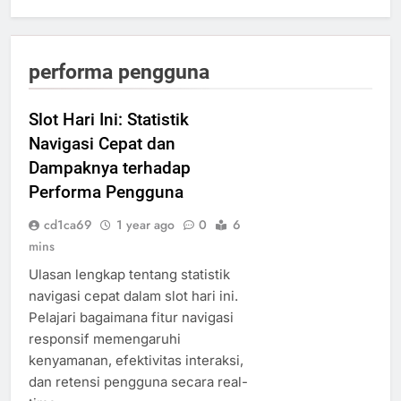
performa pengguna
Slot Hari Ini: Statistik
Navigasi Cepat dan
Dampaknya terhadap
Performa Pengguna
cd1ca69
1 year ago
0
6
mins
Ulasan lengkap tentang statistik
navigasi cepat dalam slot hari ini.
Pelajari bagaimana fitur navigasi
responsif memengaruhi
kenyamanan, efektivitas interaksi,
dan retensi pengguna secara real-