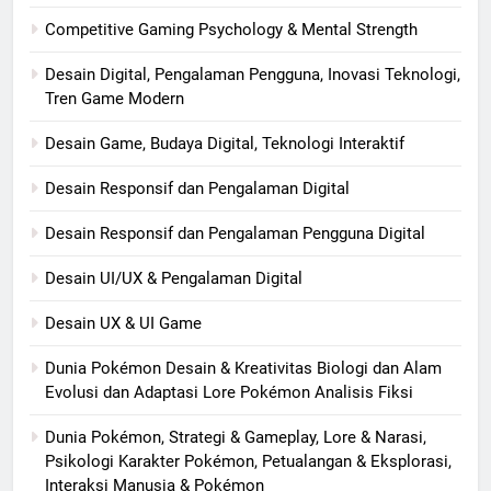
Competitive Gaming Psychology & Mental Strength
Desain Digital, Pengalaman Pengguna, Inovasi Teknologi,
Tren Game Modern
Desain Game, Budaya Digital, Teknologi Interaktif
Desain Responsif dan Pengalaman Digital
Desain Responsif dan Pengalaman Pengguna Digital
Desain UI/UX & Pengalaman Digital
Desain UX & UI Game
Dunia Pokémon Desain & Kreativitas Biologi dan Alam
Evolusi dan Adaptasi Lore Pokémon Analisis Fiksi
Dunia Pokémon, Strategi & Gameplay, Lore & Narasi,
Psikologi Karakter Pokémon, Petualangan & Eksplorasi,
Interaksi Manusia & Pokémon