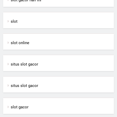
slot
slot online
situs slot gacor
situs slot gacor
slot gacor