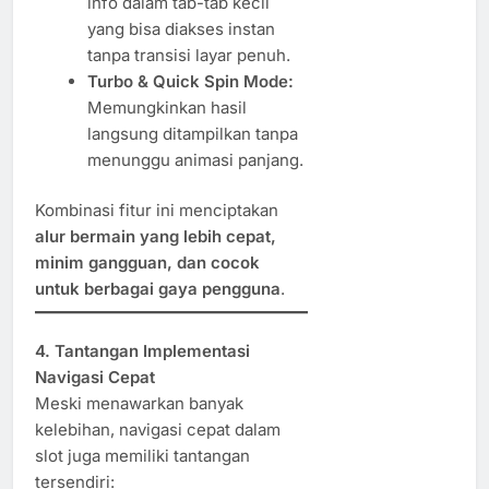
info dalam tab-tab kecil
yang bisa diakses instan
tanpa transisi layar penuh.
Turbo & Quick Spin Mode:
Memungkinkan hasil
langsung ditampilkan tanpa
menunggu animasi panjang.
Kombinasi fitur ini menciptakan
alur bermain yang lebih cepat,
minim gangguan, dan cocok
untuk berbagai gaya pengguna
.
4. Tantangan Implementasi
Navigasi Cepat
Meski menawarkan banyak
kelebihan, navigasi cepat dalam
slot juga memiliki tantangan
tersendiri: