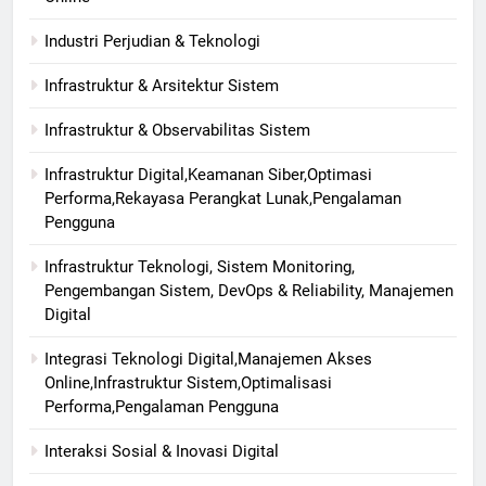
Industri Perjudian & Teknologi
Infrastruktur & Arsitektur Sistem
Infrastruktur & Observabilitas Sistem
Infrastruktur Digital,Keamanan Siber,Optimasi
Performa,Rekayasa Perangkat Lunak,Pengalaman
Pengguna
Infrastruktur Teknologi, Sistem Monitoring,
Pengembangan Sistem, DevOps & Reliability, Manajemen
Digital
Integrasi Teknologi Digital,Manajemen Akses
Online,Infrastruktur Sistem,Optimalisasi
Performa,Pengalaman Pengguna
Interaksi Sosial & Inovasi Digital