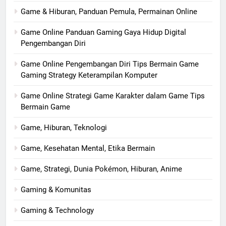
Game & Hiburan, Panduan Pemula, Permainan Online
Game Online Panduan Gaming Gaya Hidup Digital
Pengembangan Diri
Game Online Pengembangan Diri Tips Bermain Game
Gaming Strategy Keterampilan Komputer
Game Online Strategi Game Karakter dalam Game Tips
Bermain Game
Game, Hiburan, Teknologi
Game, Kesehatan Mental, Etika Bermain
Game, Strategi, Dunia Pokémon, Hiburan, Anime
Gaming & Komunitas
Gaming & Technology