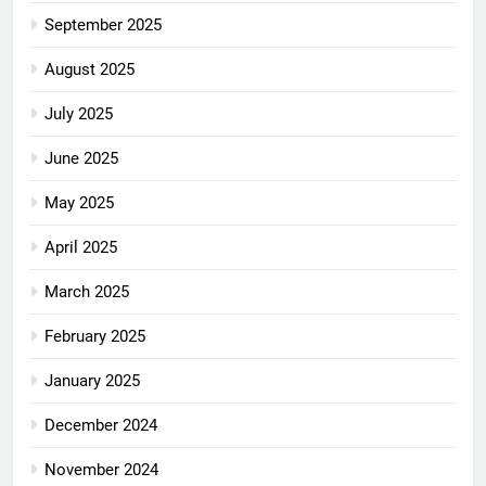
September 2025
August 2025
July 2025
June 2025
May 2025
April 2025
March 2025
February 2025
January 2025
December 2024
November 2024