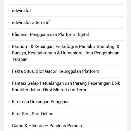
edwinslot
edwinslot alternatif
Efisiensi Pengguna dan Platform Digital
Ekonomi & Keuangan, Psikologi & Perilaku, Sosiologi &
Budaya, Kesejahteraan & Humaniora, Ilmu Pengetahuan
Terapan
Fakta Situs, Slot Gacor, Keunggulan Platform
Fantasi Gelap Petualangan dan Perang Peperangan Epik
Karakter dalam Fiksi Misteri dan Teror
Fitur dan Dukungan Pengguna
Fitur Slot, Slot Online
Game & Hiburan — Panduan Pemula