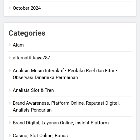
October 2024
Categories
Alam
alternatif kaya787
Analisis Mesin Interaktif • Perilaku Reel dan Fitur •
Observasi Dinamika Permainan
Analisis Slot & Tren
Brand Awareness, Platform Online, Reputasi Digital,
Analisis Pencarian
Brand Digital, Layanan Online, Insight Platform
Casino, Slot Online, Bonus