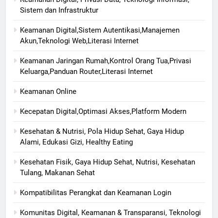
Sistem dan Infrastruktur
Keamanan Digital,Sistem Autentikasi,Manajemen
Akun,Teknologi Web,Literasi Internet
Keamanan Jaringan Rumah,Kontrol Orang Tua,Privasi
Keluarga,Panduan Router,Literasi Internet
Keamanan Online
Kecepatan Digital,Optimasi Akses,Platform Modern
Kesehatan & Nutrisi, Pola Hidup Sehat, Gaya Hidup
Alami, Edukasi Gizi, Healthy Eating
Kesehatan Fisik, Gaya Hidup Sehat, Nutrisi, Kesehatan
Tulang, Makanan Sehat
Kompatibilitas Perangkat dan Keamanan Login
Komunitas Digital, Keamanan & Transparansi, Teknologi