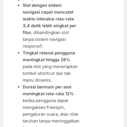
Slot dengan sistem
navigasi cepat mencatat
waktu interaksi rata-rata
3,4 detik lebih singkat per
fitur
, dibandingkan slot
tanpa sistem navigasi
responsif.
Tingkat retensi pengguna
meningkat hingga 28%
pada slot yang menerapkan
tombol shortcut dan tab
menu dinamis.
Durasi bermain per sesi
meningkat rata-rata 12%
ketika pengguna dapat
mengakses freespin,
pengaturan suara, atau nilai
taruhan tanpa meninggalkan