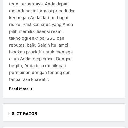
togel terpercaya, Anda dapat
melindungi informasi pribadi dan
keuangan Anda dari berbagai
risiko. Pastikan situs yang Anda
pilih memiliki lisensi resmi,
teknologi enkripsi SSL, dan
reputasi baik. Selain itu, ambil
langkah proaktif untuk menjaga
akun Anda tetap aman. Dengan
begitu, Anda bisa menikmati
permainan dengan tenang dan
tanpa rasa khawatir.
Read More
SLOT GACOR