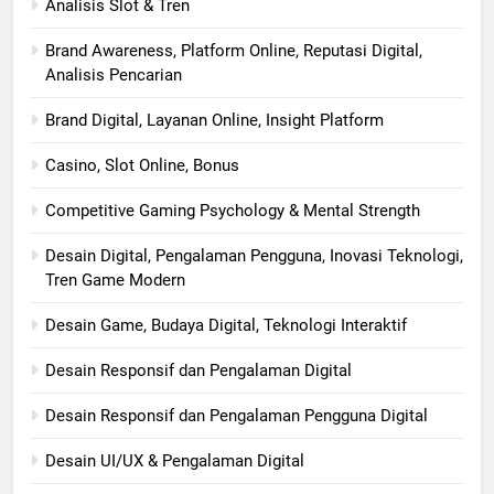
Analisis Slot & Tren
Brand Awareness, Platform Online, Reputasi Digital,
Analisis Pencarian
Brand Digital, Layanan Online, Insight Platform
Casino, Slot Online, Bonus
Competitive Gaming Psychology & Mental Strength
Desain Digital, Pengalaman Pengguna, Inovasi Teknologi,
Tren Game Modern
Desain Game, Budaya Digital, Teknologi Interaktif
Desain Responsif dan Pengalaman Digital
Desain Responsif dan Pengalaman Pengguna Digital
Desain UI/UX & Pengalaman Digital