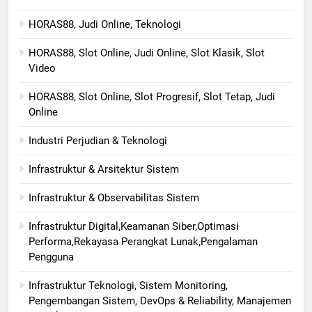
HORAS88, Judi Online, Teknologi
HORAS88, Slot Online, Judi Online, Slot Klasik, Slot
Video
HORAS88, Slot Online, Slot Progresif, Slot Tetap, Judi
Online
Industri Perjudian & Teknologi
Infrastruktur & Arsitektur Sistem
Infrastruktur & Observabilitas Sistem
Infrastruktur Digital,Keamanan Siber,Optimasi
Performa,Rekayasa Perangkat Lunak,Pengalaman
Pengguna
Infrastruktur Teknologi, Sistem Monitoring,
Pengembangan Sistem, DevOps & Reliability, Manajemen