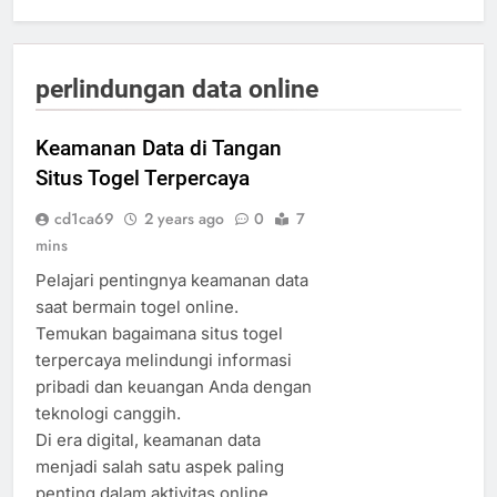
perlindungan data online
Keamanan Data di Tangan
Situs Togel Terpercaya
cd1ca69
2 years ago
0
7
mins
Pelajari pentingnya keamanan data
saat bermain togel online.
Temukan bagaimana situs togel
terpercaya melindungi informasi
pribadi dan keuangan Anda dengan
teknologi canggih.
Di era digital, keamanan data
menjadi salah satu aspek paling
penting dalam aktivitas online,