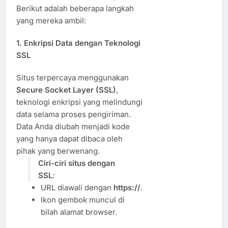
Berikut adalah beberapa langkah
yang mereka ambil:
1.
Enkripsi Data dengan Teknologi
SSL
Situs terpercaya menggunakan
Secure Socket Layer (SSL)
,
teknologi enkripsi yang melindungi
data selama proses pengiriman.
Data Anda diubah menjadi kode
yang hanya dapat dibaca oleh
pihak yang berwenang.
Ciri-ciri situs dengan
SSL
:
URL diawali dengan
https://
.
Ikon gembok muncul di
bilah alamat browser.