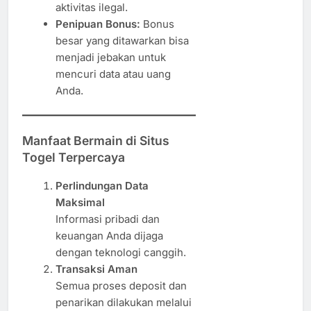
aktivitas ilegal.
Penipuan Bonus:
Bonus
besar yang ditawarkan bisa
menjadi jebakan untuk
mencuri data atau uang
Anda.
Manfaat Bermain di Situs
Togel Terpercaya
Perlindungan Data
Maksimal
Informasi pribadi dan
keuangan Anda dijaga
dengan teknologi canggih.
Transaksi Aman
Semua proses deposit dan
penarikan dilakukan melalui