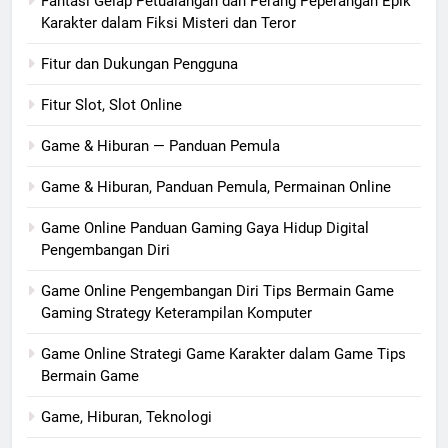
Fantasi Gelap Petualangan dan Perang Peperangan Epik
Karakter dalam Fiksi Misteri dan Teror
Fitur dan Dukungan Pengguna
Fitur Slot, Slot Online
Game & Hiburan — Panduan Pemula
Game & Hiburan, Panduan Pemula, Permainan Online
Game Online Panduan Gaming Gaya Hidup Digital
Pengembangan Diri
Game Online Pengembangan Diri Tips Bermain Game
Gaming Strategy Keterampilan Komputer
Game Online Strategi Game Karakter dalam Game Tips
Bermain Game
Game, Hiburan, Teknologi