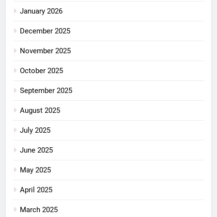
January 2026
December 2025
November 2025
October 2025
September 2025
August 2025
July 2025
June 2025
May 2025
April 2025
March 2025