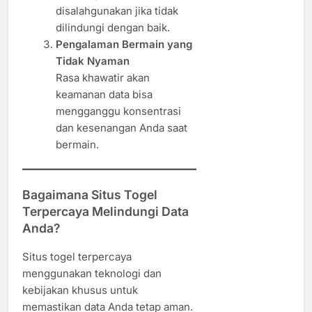
disalahgunakan jika tidak
dilindungi dengan baik.
Pengalaman Bermain yang
Tidak Nyaman
Rasa khawatir akan
keamanan data bisa
mengganggu konsentrasi
dan kesenangan Anda saat
bermain.
Bagaimana Situs Togel
Terpercaya Melindungi Data
Anda?
Situs togel terpercaya
menggunakan teknologi dan
kebijakan khusus untuk
memastikan data Anda tetap aman.