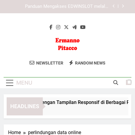
Skip
Panduan Mengakses LEBAH4D melalui Perangkat
to
Mobile dan Desktop
content
Panduan Mengakses KAYA787 melalui Perangkat
Mobile dan Desktop
LEBAH4D Login dengan Tampilan Responsif di
Berbagai Perangkat secara Aman
Panduan Mengakses EDWINSLOT melalui
Perangkat Mobile dan Desktop secara Praktis
Ermanno
Dapatkan Solusi Bisnis Dan Keuangan
Panduan Mengakses LEBAH4D melalui Perangkat
NEWSLETTER
RANDOM NEWS
Mobile dan Desktop
Pitacco
Dari Konsultan Profesional Ermanno
Panduan Mengakses KAYA787 melalui Perangkat
Pitacco. Sumber Daya Untuk Sukses
Mobile dan Desktop
MENU
Finansial.
BAH4D Login dengan Tampilan Responsif di Berbagai Perang
HEADLINES
Week Ago
Home
perlindungan data online