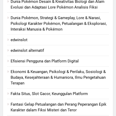
Dunia Pokémon Desain & Kreativitas Biologi dan Alam
Evolusi dan Adaptasi Lore Pokémon Analisis Fiksi
Dunia Pokémon, Strategi & Gameplay, Lore & Narasi,
Psikologi Karakter Pokémon, Petualangan & Eksplorasi,
Interaksi Manusia & Pokémon
edwinslot
edwinslot alternatif
Efisiensi Pengguna dan Platform Digital
Ekonomi & Keuangan, Psikologi & Perilaku, Sosiologi &
Budaya, Kesejahteraan & Humaniora, Ilmu Pengetahuan
Terapan
Fakta Situs, Slot Gacor, Keunggulan Platform
Fantasi Gelap Petualangan dan Perang Peperangan Epik
Karakter dalam Fiksi Misteri dan Teror