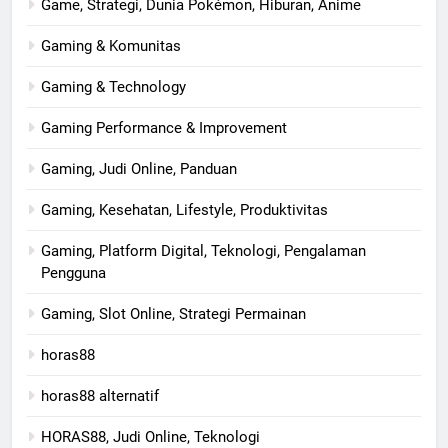
Game, Strategi, Dunia Pokémon, Hiburan, Anime
Gaming & Komunitas
Gaming & Technology
Gaming Performance & Improvement
Gaming, Judi Online, Panduan
Gaming, Kesehatan, Lifestyle, Produktivitas
Gaming, Platform Digital, Teknologi, Pengalaman
Pengguna
Gaming, Slot Online, Strategi Permainan
horas88
horas88 alternatif
HORAS88, Judi Online, Teknologi