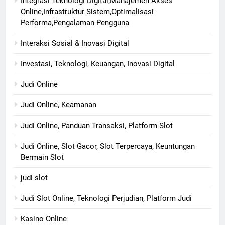
Integrasi Teknologi Digital,Manajemen Akses
Online,Infrastruktur Sistem,Optimalisasi
Performa,Pengalaman Pengguna
Interaksi Sosial & Inovasi Digital
Investasi, Teknologi, Keuangan, Inovasi Digital
Judi Online
Judi Online, Keamanan
Judi Online, Panduan Transaksi, Platform Slot
Judi Online, Slot Gacor, Slot Terpercaya, Keuntungan
Bermain Slot
judi slot
Judi Slot Online, Teknologi Perjudian, Platform Judi
Kasino Online