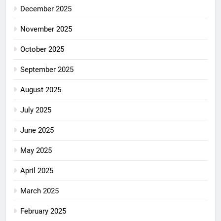
December 2025
November 2025
October 2025
September 2025
August 2025
July 2025
June 2025
May 2025
April 2025
March 2025
February 2025