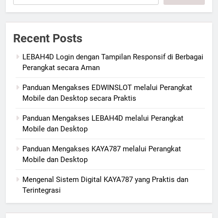
Recent Posts
LEBAH4D Login dengan Tampilan Responsif di Berbagai
Perangkat secara Aman
Panduan Mengakses EDWINSLOT melalui Perangkat
Mobile dan Desktop secara Praktis
Panduan Mengakses LEBAH4D melalui Perangkat
Mobile dan Desktop
Panduan Mengakses KAYA787 melalui Perangkat
Mobile dan Desktop
Mengenal Sistem Digital KAYA787 yang Praktis dan
Terintegrasi