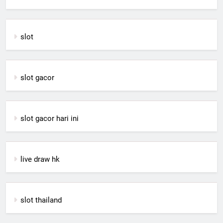
slot
slot gacor
slot gacor hari ini
live draw hk
slot thailand