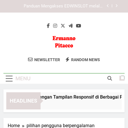
Skip
Panduan Mengakses LEBAH4D melalui Perangkat
to
Mobile dan Desktop
content
Panduan Mengakses KAYA787 melalui Perangkat
Mobile dan Desktop
LEBAH4D Login dengan Tampilan Responsif di
Berbagai Perangkat secara Aman
Panduan Mengakses EDWINSLOT melalui
Perangkat Mobile dan Desktop secara Praktis
Ermanno
Dapatkan Solusi Bisnis Dan Keuangan
Panduan Mengakses LEBAH4D melalui Perangkat
NEWSLETTER
RANDOM NEWS
Mobile dan Desktop
Pitacco
Dari Konsultan Profesional Ermanno
Panduan Mengakses KAYA787 melalui Perangkat
Pitacco. Sumber Daya Untuk Sukses
Mobile dan Desktop
MENU
Finansial.
BAH4D Login dengan Tampilan Responsif di Berbagai Perang
HEADLINES
eek Ago
Home
pilihan pengguna berpengalaman