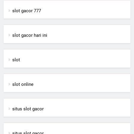
slot gacor 777
slot gacor hari ini
slot
slot online
situs slot gacor
situs slot gacor