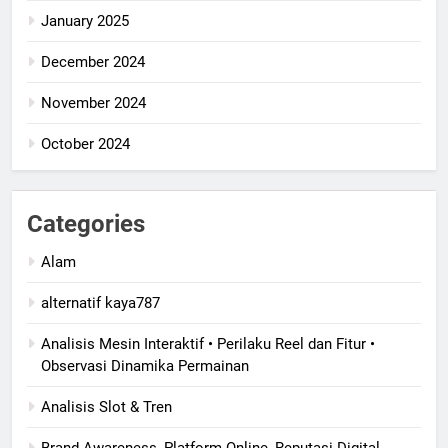
January 2025
December 2024
November 2024
October 2024
Categories
Alam
alternatif kaya787
Analisis Mesin Interaktif • Perilaku Reel dan Fitur •
Observasi Dinamika Permainan
Analisis Slot & Tren
Brand Awareness, Platform Online, Reputasi Digital,