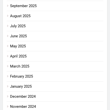
September 2025
August 2025
July 2025
June 2025
May 2025
April 2025
March 2025
February 2025
January 2025
December 2024
November 2024