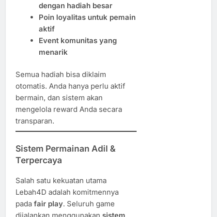
dengan hadiah besar
Poin loyalitas untuk pemain
aktif
Event komunitas yang
menarik
Semua hadiah bisa diklaim
otomatis. Anda hanya perlu aktif
bermain, dan sistem akan
mengelola reward Anda secara
transparan.
Sistem Permainan Adil &
Terpercaya
Salah satu kekuatan utama
Lebah4D adalah komitmennya
pada
fair play
. Seluruh game
dijalankan menggunakan
sistem