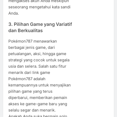
mengakses akun Anda meskipun
seseorang mengetahui kata sandi
Anda.
3. Pilihan Game yang Variatif
dan Berkualitas
Pokémon787 menawarkan
berbagai jenis game, dari
petualangan, aksi, hingga game
strategi yang cocok untuk segala
usia dan selera. Salah satu fitur
menarik dari link game
Pokémon787 adalah
kemampuannya untuk menyajikan
pilihan game yang terus
diperbarui, memberikan pemain
akses ke game-game baru yang
selalu segar dan menarik.
Apakah Anda suka bermain solo