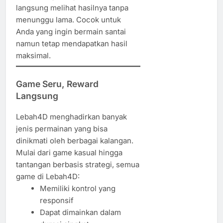
langsung melihat hasilnya tanpa
menunggu lama. Cocok untuk
Anda yang ingin bermain santai
namun tetap mendapatkan hasil
maksimal.
Game Seru, Reward
Langsung
Lebah4D menghadirkan banyak
jenis permainan yang bisa
dinikmati oleh berbagai kalangan.
Mulai dari game kasual hingga
tantangan berbasis strategi, semua
game di Lebah4D:
Memiliki kontrol yang
responsif
Dapat dimainkan dalam