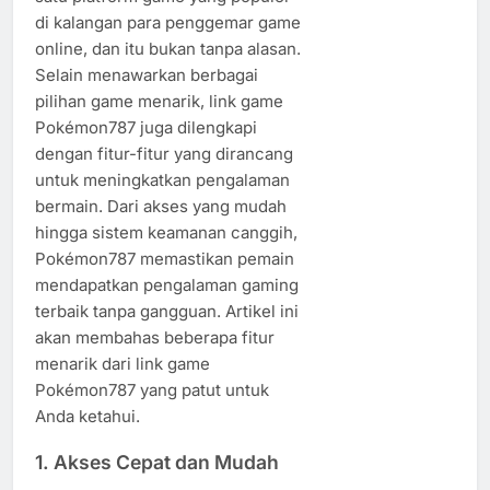
di kalangan para penggemar game
online, dan itu bukan tanpa alasan.
Selain menawarkan berbagai
pilihan game menarik, link game
Pokémon787 juga dilengkapi
dengan fitur-fitur yang dirancang
untuk meningkatkan pengalaman
bermain. Dari akses yang mudah
hingga sistem keamanan canggih,
Pokémon787 memastikan pemain
mendapatkan pengalaman gaming
terbaik tanpa gangguan. Artikel ini
akan membahas beberapa fitur
menarik dari link game
Pokémon787 yang patut untuk
Anda ketahui.
1. Akses Cepat dan Mudah