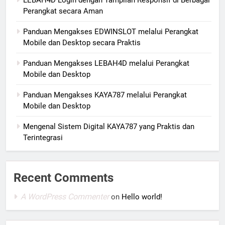
LEBAH4D Login dengan Tampilan Responsif di Berbagai
Perangkat secara Aman
Panduan Mengakses EDWINSLOT melalui Perangkat
Mobile dan Desktop secara Praktis
Panduan Mengakses LEBAH4D melalui Perangkat
Mobile dan Desktop
Panduan Mengakses KAYA787 melalui Perangkat
Mobile dan Desktop
Mengenal Sistem Digital KAYA787 yang Praktis dan
Terintegrasi
Recent Comments
A WordPress Commenter
on
Hello world!