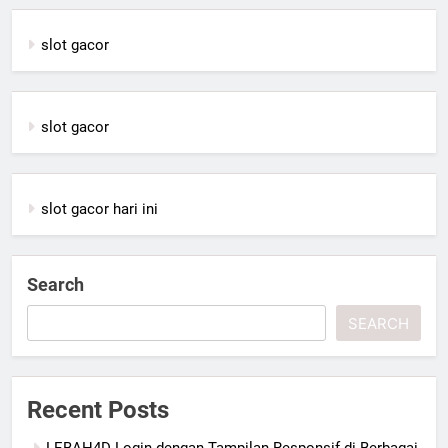
slot gacor
slot gacor
slot gacor hari ini
Search
SEARCH
Recent Posts