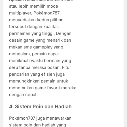
atau lebih memilih mode
multiplayer, Pokémon787
menyediakan kedua pilihan
tersebut dengan kualitas
permainan yang tinggi. Dengan
desain game yang menarik dan
mekanisme gameplay yang
mendalam, pemain dapat
menikmati waktu bermain yang
seru tanpa merasa bosan. Fitur
pencarian yang efisien juga
memungkinkan pemain untuk
menemukan game favorit mereka
dengan cepat.
4. Sistem Poin dan Hadiah
Pokémon787 juga menawarkan
sistem poin dan hadiah yang