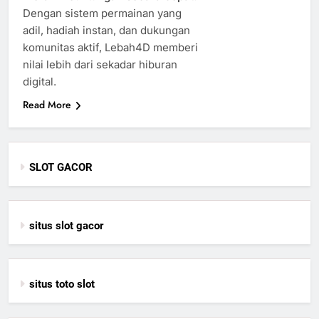
Dengan sistem permainan yang
adil, hadiah instan, dan dukungan
komunitas aktif, Lebah4D memberi
nilai lebih dari sekadar hiburan
digital.
Read More
SLOT GACOR
situs slot gacor
situs toto slot