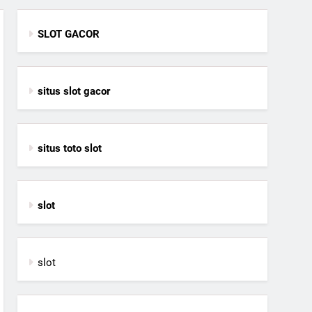
SLOT GACOR
situs slot gacor
situs toto slot
slot
slot