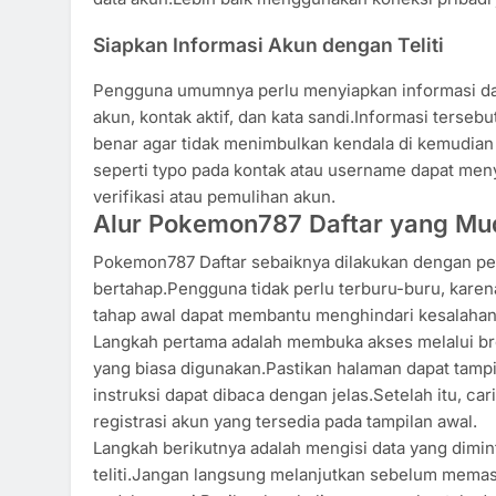
Siapkan Informasi Akun dengan Teliti
Pengguna umumnya perlu menyiapkan informasi da
akun, kontak aktif, dan kata sandi.Informasi tersebu
benar agar tidak menimbulkan kendala di kemudian 
seperti typo pada kontak atau username dapat men
verifikasi atau pemulihan akun.
Alur Pokemon787 Daftar yang Mu
Pokemon787 Daftar sebaiknya dilakukan dengan p
bertahap.Pengguna tidak perlu terburu-buru, karena
tahap awal dapat membantu menghindari kesalahan
Langkah pertama adalah membuka akses melalui br
yang biasa digunakan.Pastikan halaman dapat tampi
instruksi dapat dibaca dengan jelas.Setelah itu, cari
registrasi akun yang tersedia pada tampilan awal.
Langkah berikutnya adalah mengisi data yang dimin
teliti.Jangan langsung melanjutkan sebelum memas