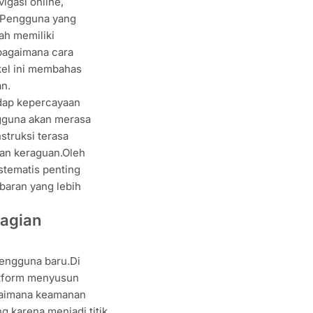
igasi online,
.Pengguna yang
ah memiliki
 bagaimana cara
ikel ini membahas
an.
adap kepercayaan
gguna akan merasa
struksi terasa
an keraguan.Oleh
stematis penting
aran yang lebih
Bagian
pengguna baru.Di
atform menyusun
agaimana keamanan
ng karena menjadi titik