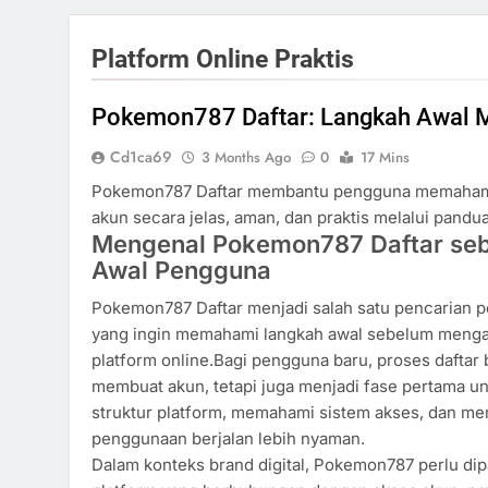
Platform Online Praktis
Pokemon787 Daftar: Langkah Awal 
Cd1ca69
3 Months Ago
0
17 Mins
Pokemon787 Daftar membantu pengguna memahami
akun secara jelas, aman, dan praktis melalui pandu
Mengenal Pokemon787 Daftar se
Awal Pengguna
Pokemon787 Daftar menjadi salah satu pencarian 
yang ingin memahami langkah awal sebelum meng
platform online.Bagi pengguna baru, proses daftar
membuat akun, tetapi juga menjadi fase pertama u
struktur platform, memahami sistem akses, dan m
penggunaan berjalan lebih nyaman.
Dalam konteks brand digital, Pokemon787 perlu di