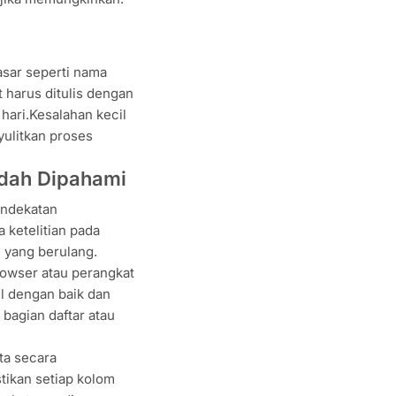
sar seperti nama
t harus ditulis dengan
hari.Kesalahan kecil
yulitkan proses
dah Dipahami
endekatan
 ketelitian pada
 yang berulang.
owser atau perangkat
l dengan baik dan
 bagian daftar atau
ta secara
tikan setiap kolom