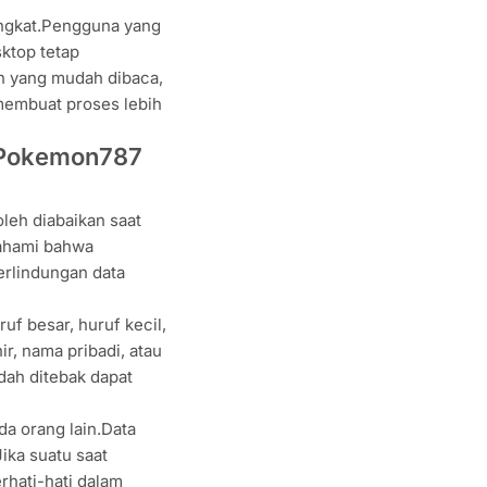
angkat.Pengguna yang
ktop tetap
 yang mudah dibaca,
 membuat proses lebih
 Pokemon787
leh diabaikan saat
ahami bahwa
erlindungan data
uf besar, huruf kecil,
r, nama pribadi, atau
dah ditebak dapat
da orang lain.Data
Jika suatu saat
hati-hati dalam