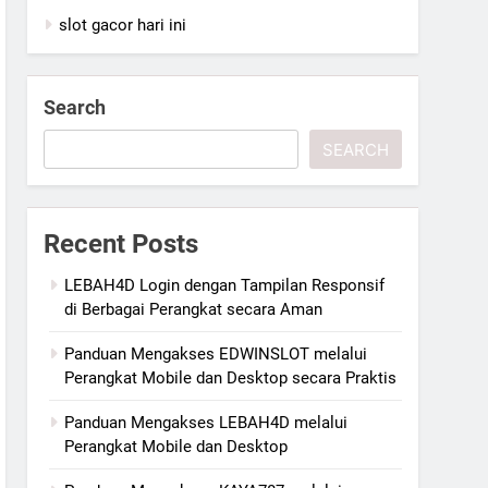
slot gacor hari ini
Search
SEARCH
Recent Posts
LEBAH4D Login dengan Tampilan Responsif
di Berbagai Perangkat secara Aman
Panduan Mengakses EDWINSLOT melalui
Perangkat Mobile dan Desktop secara Praktis
Panduan Mengakses LEBAH4D melalui
Perangkat Mobile dan Desktop