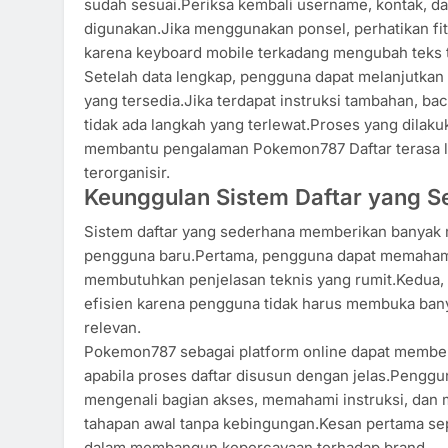
sudah sesuai.Periksa kembali username, kontak, da
digunakan.Jika menggunakan ponsel, perhatikan fit
karena keyboard mobile terkadang mengubah teks t
Setelah data lengkap, pengguna dapat melanjutkan
yang tersedia.Jika terdapat instruksi tambahan, b
tidak ada langkah yang terlewat.Proses yang dilakuk
membantu pengalaman Pokemon787 Daftar terasa 
terorganisir.
Keunggulan Sistem Daftar yang 
Sistem daftar yang sederhana memberikan banyak 
pengguna baru.Pertama, pengguna dapat memahami
membutuhkan penjelasan teknis yang rumit.Kedua, 
efisien karena pengguna tidak harus membuka bany
relevan.
Pokemon787 sebagai platform online dapat member
apabila proses daftar disusun dengan jelas.Pengg
mengenali bagian akses, memahami instruksi, dan
tahapan awal tanpa kebingungan.Kesan pertama sepe
dalam membangun kepercayaan terhadap brand.