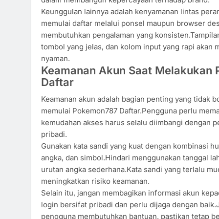
Keunggulan lainnya adalah kenyamanan lintas per
memulai daftar melalui ponsel maupun browser des
membutuhkan pengalaman yang konsisten.Tampilan
tombol yang jelas, dan kolom input yang rapi akan
nyaman.
Keamanan Akun Saat Melakukan
Daftar
Keamanan akun adalah bagian penting yang tidak bo
memulai Pokemon787 Daftar.Pengguna perlu mem
kemudahan akses harus selalu diimbangi dengan p
pribadi.
Gunakan kata sandi yang kuat dengan kombinasi hur
angka, dan simbol.Hindari menggunakan tanggal lahi
urutan angka sederhana.Kata sandi yang terlalu mu
meningkatkan risiko keamanan.
Selain itu, jangan membagikan informasi akun kepa
login bersifat pribadi dan perlu dijaga dengan baik.
pengguna membutuhkan bantuan, pastikan tetap ber