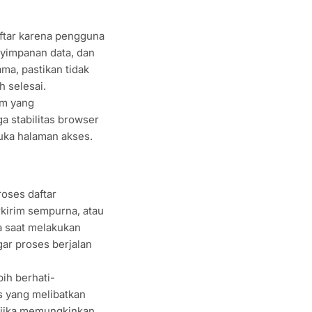
aftar karena pengguna
nyimpanan data, dan
a, pastikan tidak
h selesai.
em yang
 stabilitas browser
uka halaman akses.
roses daftar
rkirim sempurna, atau
 saat melakukan
gar proses berjalan
ih berhati-
as yang melibatkan
 jika memungkinkan.