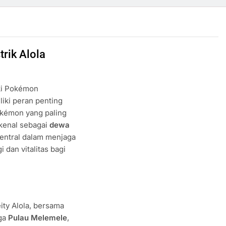
rik Alola
iki Pokémon
liki peran penting
okémon yang paling
ikenal sebagai
dewa
sentral dalam menjaga
dan vitalitas bagi
ity Alola, bersama
aga
Pulau Melemele
,