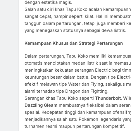
dengan estetika magis.
Salah satu ciri khas Tapu Koko adalah kemampuann
sangat cepat, hampir seperti kilat. Hal ini membua
tangguh dalam pertarungan, tetapi juga memberi k
yang menegaskan statusnya sebagai dewa listrik.
Kemampuan Khusus dan Strategi Pertarungan
Dalam pertarungan, Tapu Koko memiliki kemampu
otomatis menciptakan medan listrik saat ia memasu
meningkatkan kekuatan serangan Electric bagi ti
keuntungan besar dalam battle. Dengan tipe
Electr
efektif melawan tipe Water dan Flying, sekaligus m
alami terhadap tipe Dragon dan Fighting.
Serangan khas Tapu Koko seperti
Thunderbolt
,
Wil
Dazzling Gleam
membuatnya fleksibel dalam seran
spesial. Kecepatan tinggi dan kemampuan ofensifn
menjadikannya salah satu Pokémon legendaris yan
turnamen resmi maupun pertarungan kompetitif.