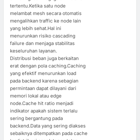
tertentu.Ketika satu node
melambat mesh secara otomatis
mengalihkan traffic ke node lain
yang lebih sehat.Hal ini
menurunkan risiko cascading
failure dan menjaga stabilitas
keseluruhan layanan.
Distribusi beban juga berkaitan
erat dengan pola caching.Caching
yang efektif menurunkan load
pada backend karena sebagian
permintaan dapat dilayani dari
memori lokal atau edge
node.Cache hit ratio menjadi
indikator apakah sistem terlalu
sering bergantung pada
backend.Data yang sering diakses
sebaiknya ditempatkan pada cache