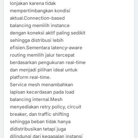
lonjakan karena tidak
mempertimbangkan kondisi
aktual.Connection-based
balancing memilih instance
dengan koneksi aktif paling sedikit
sehingga distribusi lebih
efisien.Sementara latency-aware
routing memilih jalur tercepat
berdasarkan pengukuran real-time
dan menjadi pilihan ideal untuk
platform real-time.
Service mesh menambahkan
lapisan kecerdasan pada load
balancing internal.Mesh
menyediakan retry policy, circuit
breaker, dan traffic shifting
sehingga beban tidak hanya
didistribusikan tetapi juga
dilindungi dari kegagalan instansi