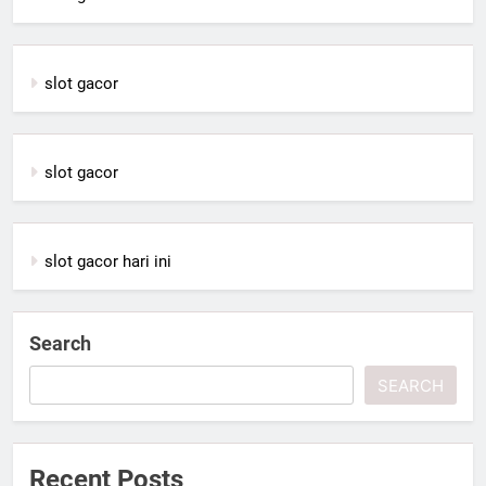
slot gacor
slot gacor
slot gacor hari ini
Search
SEARCH
Recent Posts