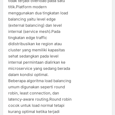
tidak terjadi overload pada satu
titik.Platform modern
menggunakan dua tingkatan load
balancing yaitu level edge
(external balancing) dan level
internal (service mesh).Pada
tingkatan edge traffic
didistribusikan ke region atau
cluster yang memiliki kapasitas
sehat sedangkan pada level
internal permintaan dialirkan ke
microservice yang sedang berada
dalam kondisi optimal.
Beberapa algoritma load balancing
umum digunakan seperti round
robin, least connection, dan
latency-aware routing.Round robin
cocok untuk load normal tetapi
kurang optimal ketika terjadi