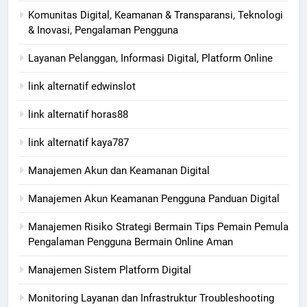
Komunitas Digital, Keamanan & Transparansi, Teknologi
& Inovasi, Pengalaman Pengguna
Layanan Pelanggan, Informasi Digital, Platform Online
link alternatif edwinslot
link alternatif horas88
link alternatif kaya787
Manajemen Akun dan Keamanan Digital
Manajemen Akun Keamanan Pengguna Panduan Digital
Manajemen Risiko Strategi Bermain Tips Pemain Pemula
Pengalaman Pengguna Bermain Online Aman
Manajemen Sistem Platform Digital
Monitoring Layanan dan Infrastruktur Troubleshooting