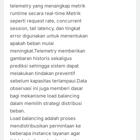
telemetry yang menangkap metrik
runtime secara real-time.Metrik
seperti request rate, concurrent
session, tail latency, dan tingkat
error digunakan untuk menentukan
apakah beban mulai
meningkat.Telemetry memberikan
gambaran historis sekaligus
prediksi sehingga sistem dapat
melakukan tindakan preventif
sebelum kapasitas terlampaui.Data
observasi ini juga memberi dasar
bagi mekanisme load balancing
dalam memilih strategi distribusi
beban.
Load balancing adalah proses
mendistribusikan permintaan ke
beberapa instance layanan agar