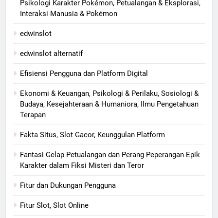
Psikologi Karakter Pokémon, Petualangan & Eksplorasi,
Interaksi Manusia & Pokémon
edwinslot
edwinslot alternatif
Efisiensi Pengguna dan Platform Digital
Ekonomi & Keuangan, Psikologi & Perilaku, Sosiologi &
Budaya, Kesejahteraan & Humaniora, Ilmu Pengetahuan
Terapan
Fakta Situs, Slot Gacor, Keunggulan Platform
Fantasi Gelap Petualangan dan Perang Peperangan Epik
Karakter dalam Fiksi Misteri dan Teror
Fitur dan Dukungan Pengguna
Fitur Slot, Slot Online