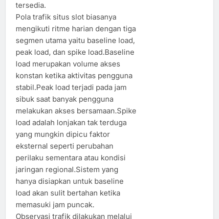
tersedia.
Pola trafik situs slot biasanya
mengikuti ritme harian dengan tiga
segmen utama yaitu baseline load,
peak load, dan spike load.Baseline
load merupakan volume akses
konstan ketika aktivitas pengguna
stabil.Peak load terjadi pada jam
sibuk saat banyak pengguna
melakukan akses bersamaan.Spike
load adalah lonjakan tak terduga
yang mungkin dipicu faktor
eksternal seperti perubahan
perilaku sementara atau kondisi
jaringan regional.Sistem yang
hanya disiapkan untuk baseline
load akan sulit bertahan ketika
memasuki jam puncak.
Observasi trafik dilakukan melalui