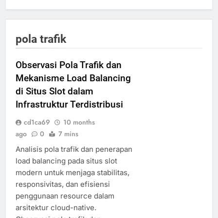
pola trafik
Observasi Pola Trafik dan
Mekanisme Load Balancing
di Situs Slot dalam
Infrastruktur Terdistribusi
cd1ca69
10 months
ago
0
7 mins
Analisis pola trafik dan penerapan
load balancing pada situs slot
modern untuk menjaga stabilitas,
responsivitas, dan efisiensi
penggunaan resource dalam
arsitektur cloud-native.