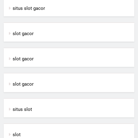
situs slot gacor
slot gacor
slot gacor
slot gacor
situs slot
slot