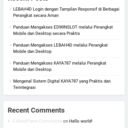
LEBAH4D Login dengan Tampilan Responsif di Berbagai
Perangkat secara Aman
Panduan Mengakses EDWINSLOT melalui Perangkat
Mobile dan Desktop secara Praktis
Panduan Mengakses LEBAH4D melalui Perangkat
Mobile dan Desktop
Panduan Mengakses KAYA787 melalui Perangkat
Mobile dan Desktop
Mengenal Sistem Digital KAYA787 yang Praktis dan
Terintegrasi
Recent Comments
A WordPress Commenter
on
Hello world!