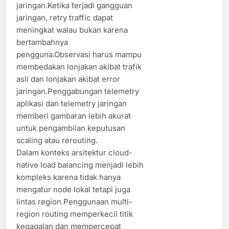
jaringan.Ketika terjadi gangguan
jaringan, retry traffic dapat
meningkat walau bukan karena
bertambahnya
pengguna.Observasi harus mampu
membedakan lonjakan akibat trafik
asli dan lonjakan akibat error
jaringan.Penggabungan telemetry
aplikasi dan telemetry jaringan
memberi gambaran lebih akurat
untuk pengambilan keputusan
scaling atau rerouting.
Dalam konteks arsitektur cloud-
native load balancing menjadi lebih
kompleks karena tidak hanya
mengatur node lokal tetapi juga
lintas region.Penggunaan multi-
region routing memperkecil titik
kegagalan dan mempercepat