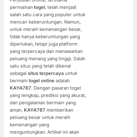
permainan
togel
, telah menjadi
salah satu cara yang populer untuk
mencari keberuntungan. Namun,
untuk meraih kemenangan besar,
tidak hanya keberuntungan yang
diperlukan, tetapi juga platform
yang terpercaya dan menawarkan
peluang menang yang tinggi. Salah
satu situs yang telah dikenal
sebagai
situs terpercaya
untuk
bermain
togel online
adalah
KAYA787
. Dengan pasaran togel
yang lengkap, prediksi yang akurat,
dan pengalaman bermain yang
aman,
KAYA787
memberikan
peluang besar untuk meraih
kemenangan yang
menguntungkan. Artikel ini akan