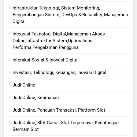
Infrastruktur Teknologi, Sistem Monitoring,
Pengembangan Sistem, DevOps & Reliability, Manajemen
Digital
Integrasi Teknologi Digital,Manajemen Akses
Online,Infrastruktur Sistem,Optimalisasi
Performa,Pengalaman Pengguna
Interaksi Sosial & Inovasi Digital
Investasi, Teknologi, Keuangan, Inovasi Digital
Judi Online
Judi Online, Keamanan
Judi Online, Panduan Transaksi, Platform Slot
Judi Online, Slot Gacor, Slot Terpercaya, Keuntungan
Bermain Slot