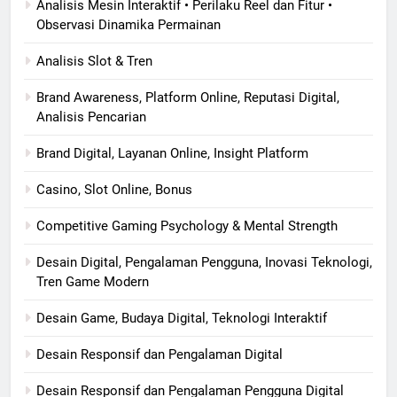
Analisis Mesin Interaktif • Perilaku Reel dan Fitur •
Observasi Dinamika Permainan
Analisis Slot & Tren
Brand Awareness, Platform Online, Reputasi Digital,
Analisis Pencarian
Brand Digital, Layanan Online, Insight Platform
Casino, Slot Online, Bonus
Competitive Gaming Psychology & Mental Strength
Desain Digital, Pengalaman Pengguna, Inovasi Teknologi,
Tren Game Modern
Desain Game, Budaya Digital, Teknologi Interaktif
Desain Responsif dan Pengalaman Digital
Desain Responsif dan Pengalaman Pengguna Digital