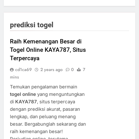
prediksi togel
Raih Kemenangan Besar di
Togel Online KAYA787, Situs
Terpercaya
cd1ca69
2 years ago
0
7
mins
Temukan pengalaman bermain
togel online
yang menguntungkan
di
KAYA787
, situs terpercaya
dengan prediksi akurat, pasaran
lengkap, dan peluang menang
besar. Bergabunglah sekarang dan
raih kemenangan besar!
Perjudian online, terutama