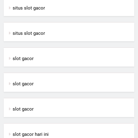
situs slot gacor
situs slot gacor
slot gacor
slot gacor
slot gacor
slot gacor hari ini