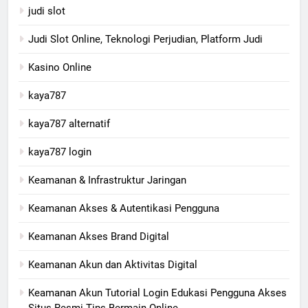
judi slot
Judi Slot Online, Teknologi Perjudian, Platform Judi
Kasino Online
kaya787
kaya787 alternatif
kaya787 login
Keamanan & Infrastruktur Jaringan
Keamanan Akses & Autentikasi Pengguna
Keamanan Akses Brand Digital
Keamanan Akun dan Aktivitas Digital
Keamanan Akun Tutorial Login Edukasi Pengguna Akses
Situs Resmi Tips Bermain Online