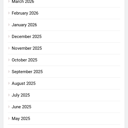
March 2026
February 2026
January 2026
December 2025
November 2025
October 2025
September 2025
August 2025
July 2025
June 2025
May 2025