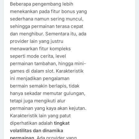
Beberapa pengembang lebih
menekankan pada fitur bonus yang
sederhana namun sering muncul,
sehingga permainan terasa cepat
dan menghibur. Sementara itu, ada
provider lain yang justru
menawarkan fitur kompleks
seperti mode cerita, level
permainan tambahan, hingga mini-
games di dalam slot. Karakteristik
ini menjadikan pengalaman
bermain semakin berlapis, tidak
hanya sekadar memutar gulungan,
tetapi juga mengikuti alur
permainan yang kaya akan kejutan.
Karakteristik lain yang patut
diperhatikan adalah
tingkat
volatilitas dan dinamika
permainan
. Ada provider yang