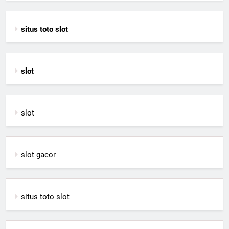
situs toto slot
slot
slot
slot gacor
situs toto slot