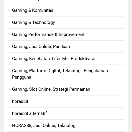
Gaming & Komunitas
Gaming & Technology
Gaming Performance & Improvement
Gaming, Judi Online, Panduan
Gaming, Kesehatan, Lifestyle, Produktivitas
Gaming, Platform Digital, Teknologi, Pengalaman
Pengguna
Gaming, Slot Online, Strategi Permainan
horas88
horas88 alternatif
HORAS88, Judi Online, Teknologi