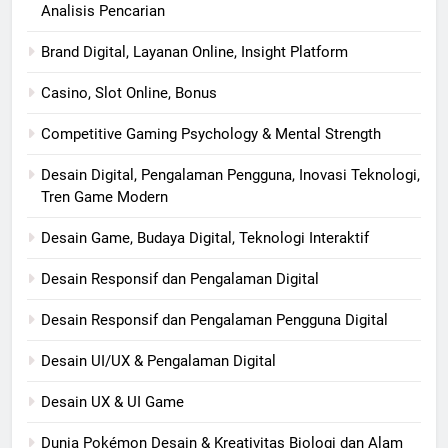
Analisis Pencarian
Brand Digital, Layanan Online, Insight Platform
Casino, Slot Online, Bonus
Competitive Gaming Psychology & Mental Strength
Desain Digital, Pengalaman Pengguna, Inovasi Teknologi,
Tren Game Modern
Desain Game, Budaya Digital, Teknologi Interaktif
Desain Responsif dan Pengalaman Digital
Desain Responsif dan Pengalaman Pengguna Digital
Desain UI/UX & Pengalaman Digital
Desain UX & UI Game
Dunia Pokémon Desain & Kreativitas Biologi dan Alam