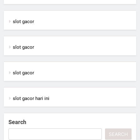
slot gacor
slot gacor
slot gacor
slot gacor hari ini
Search
SEARCH