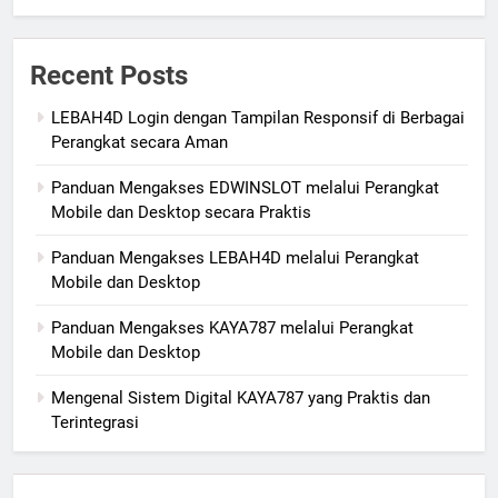
Recent Posts
LEBAH4D Login dengan Tampilan Responsif di Berbagai
Perangkat secara Aman
Panduan Mengakses EDWINSLOT melalui Perangkat
Mobile dan Desktop secara Praktis
Panduan Mengakses LEBAH4D melalui Perangkat
Mobile dan Desktop
Panduan Mengakses KAYA787 melalui Perangkat
Mobile dan Desktop
Mengenal Sistem Digital KAYA787 yang Praktis dan
Terintegrasi