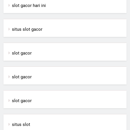
slot gacor hari ini
situs slot gacor
slot gacor
slot gacor
slot gacor
situs slot