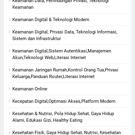
Keamanan Data, Perlindungan Privasi, Teknologi
Keamanan
Keamanan Digital & Teknologi Modern
Keamanan Digital, Privasi Data, Teknologi Informasi,
Sistem dan Infrastruktur
Keamanan Digital,Sistem Autentikasi,Manajemen
Akun,Teknologi Web,Literasi Internet
Keamanan Jaringan Rumah,Kontrol Orang Tua,Privasi
Keluarga,Panduan Router,Literasi Internet
Keamanan Online
Kecepatan Digital,Optimasi Akses,Platform Modern
Kesehatan & Nutrisi, Pola Hidup Sehat, Gaya Hidup
Alami, Edukasi Gizi, Healthy Eating
Kesehatan Fisik, Gaya Hidup Sehat, Nutrisi, Kesehatan