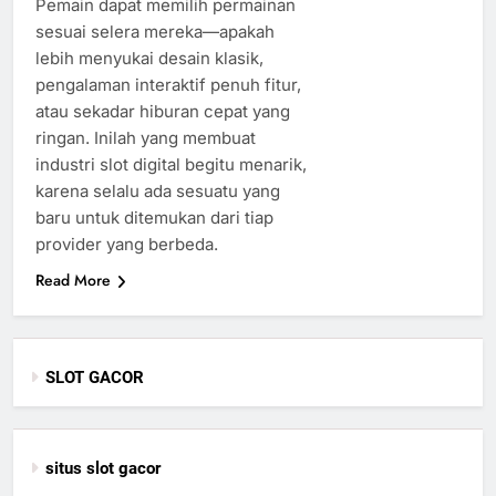
Pemain dapat memilih permainan
sesuai selera mereka—apakah
lebih menyukai desain klasik,
pengalaman interaktif penuh fitur,
atau sekadar hiburan cepat yang
ringan. Inilah yang membuat
industri slot digital begitu menarik,
karena selalu ada sesuatu yang
baru untuk ditemukan dari tiap
provider yang berbeda.
Read More
SLOT GACOR
situs slot gacor