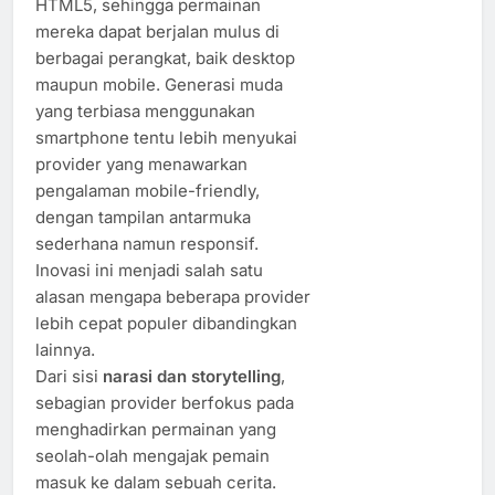
HTML5, sehingga permainan
mereka dapat berjalan mulus di
berbagai perangkat, baik desktop
maupun mobile. Generasi muda
yang terbiasa menggunakan
smartphone tentu lebih menyukai
provider yang menawarkan
pengalaman mobile-friendly,
dengan tampilan antarmuka
sederhana namun responsif.
Inovasi ini menjadi salah satu
alasan mengapa beberapa provider
lebih cepat populer dibandingkan
lainnya.
Dari sisi
narasi dan storytelling
,
sebagian provider berfokus pada
menghadirkan permainan yang
seolah-olah mengajak pemain
masuk ke dalam sebuah cerita.