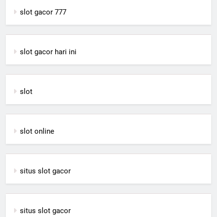
slot gacor 777
slot gacor hari ini
slot
slot online
situs slot gacor
situs slot gacor