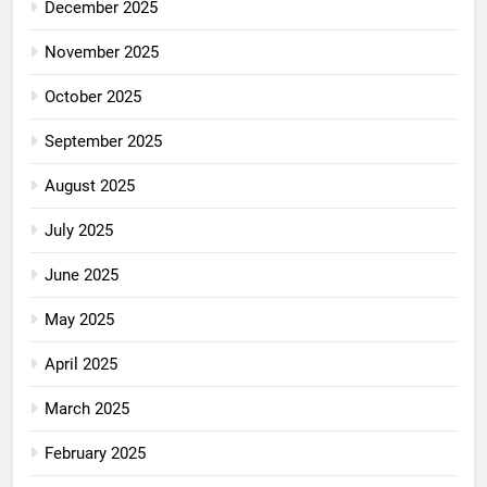
December 2025
November 2025
October 2025
September 2025
August 2025
July 2025
June 2025
May 2025
April 2025
March 2025
February 2025