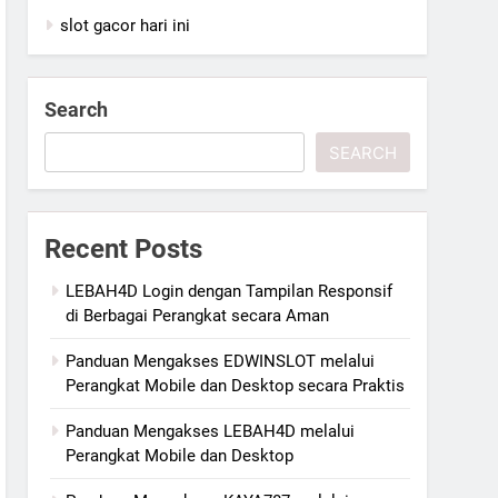
slot gacor hari ini
Search
SEARCH
Recent Posts
LEBAH4D Login dengan Tampilan Responsif
di Berbagai Perangkat secara Aman
Panduan Mengakses EDWINSLOT melalui
Perangkat Mobile dan Desktop secara Praktis
Panduan Mengakses LEBAH4D melalui
Perangkat Mobile dan Desktop