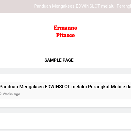
Panduan Mengakses EDWINSLOT melalui Perangka
Panduan Mengakses LEBAH4D me
Panduan Mengakses KAYA787 m
anno Pitacco
LEBAH4D Login dengan Tampilan Responsi
Solusi Bisnis Dan Keuangan Dari Konsultan Profesional Ermann
Panduan Mengakses EDWINSLOT melalui Perangka
SAMPLE PAGE
Panduan Mengakses LEBAH4D me
Panduan Mengakses KAYA787 m
gakses EDWINSLOT melalui Perangkat Mobile dan Desktop se