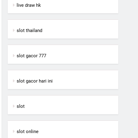
live draw hk
slot thailand
slot gacor 777
slot gacor hari ini
slot
slot online