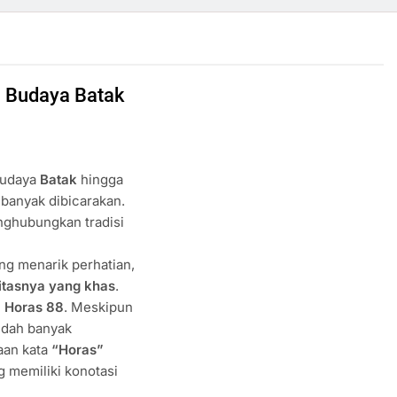
ri Budaya Batak
 budaya
Batak
hingga
banyak dibicarakan.
enghubungkan tradisi
ng menarik perhatian,
titasnya yang khas
.
h
Horas 88
. Meskipun
sudah banyak
aan kata
“Horas”
 memiliki konotasi