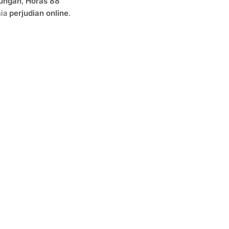
ungan
,
Horas 88
nia
perjudian online
.