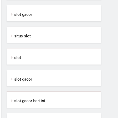
slot gacor
situs slot
slot
slot gacor
slot gacor hari ini