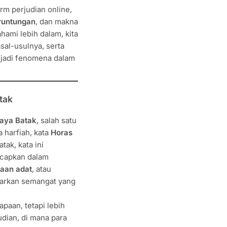
m perjudian online,
runtungan
, dan makna
ami lebih dalam, kita
asal-usulnya, serta
njadi fenomena dalam
tak
aya Batak
, salah satu
a harfiah, kata
Horas
atak, kata ini
ucapkan dalam
aan adat
, atau
rkan semangat yang
paan, tetapi lebih
udian, di mana para