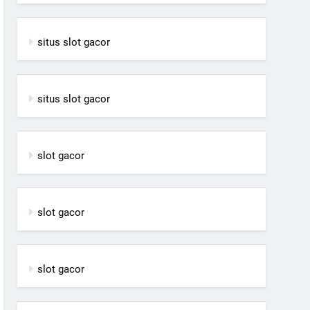
situs slot gacor
situs slot gacor
slot gacor
slot gacor
slot gacor