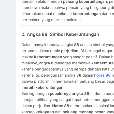
pemain selalu mencari
peluang keberuntungan
, p
membawa makna bahwa pemain yang bergabung di p
diharapkan dapat menikmati
keberuntungan
dan
ke
permainan yang mereka mainkan.
2.
Angka 88: Simbol Keberuntungan
Dalam banyak budaya, angka
88
adalah simbol yang
terutama dalam dunia
perjudian
. Di berbagai negar
makna
keberuntungan
yang sangat positif. Dalam 
misalnya, angka
8
dianggap membawa
kemakmura
karena pengucapannya yang serupa dengan kata u
karena itu, penggunaan angka
88
dalam
horas 88
m
bahwa platform ini menawarkan peluang besar bagi
meraih keberuntungan
.
Seiring dengan
populernya angka 88
di dunia perj
menjadi pilihan yang sangat tepat untuk menggam
dalam perjudian.
Horas 88
menciptakan asosiasi l
konsep
kekayaan
dan
peluang menang besar
, ya