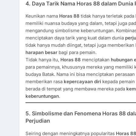
4.
Daya Tarik Nama Horas 88 dalam Dunia 
Keunikan nama
Horas 88
tidak hanya terletak pada
memiliki nuansa budaya yang dalam, tetapi juga pa
mengandung simbolisme keberuntungan. Kombinas
menciptakan daya tarik yang kuat dalam dunia
perj
tidak hanya mudah diingat, tetapi juga memberikan
harapan besar
bagi para pemain.
Tidak hanya itu,
Horas 88
menciptakan
hubungan 
para pemainnya, khususnya mereka yang memiliki 
budaya Batak. Nama ini bisa menciptakan perasaan
memberikan rasa
kepercayaan diri
kepada pemain
berada di tempat yang membawa mereka pada
kem
keberuntungan
.
5.
Simbolisme dan Fenomena Horas 88 dala
Perjudian
Seiring dengan meningkatnya popularitas
Horas 8