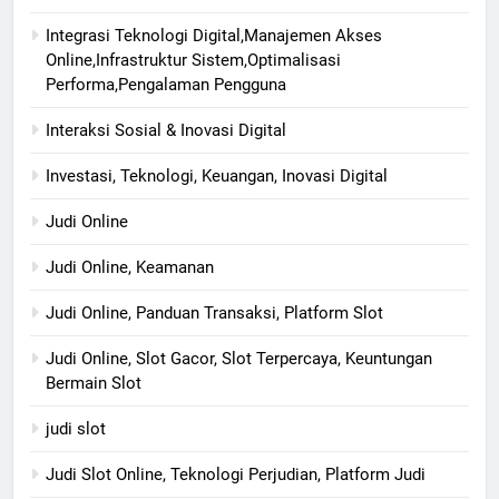
Integrasi Teknologi Digital,Manajemen Akses
Online,Infrastruktur Sistem,Optimalisasi
Performa,Pengalaman Pengguna
Interaksi Sosial & Inovasi Digital
Investasi, Teknologi, Keuangan, Inovasi Digital
Judi Online
Judi Online, Keamanan
Judi Online, Panduan Transaksi, Platform Slot
Judi Online, Slot Gacor, Slot Terpercaya, Keuntungan
Bermain Slot
judi slot
Judi Slot Online, Teknologi Perjudian, Platform Judi