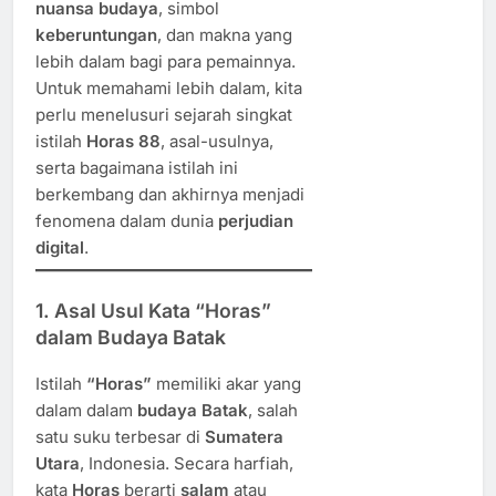
nuansa budaya
, simbol
keberuntungan
, dan makna yang
lebih dalam bagi para pemainnya.
Untuk memahami lebih dalam, kita
perlu menelusuri sejarah singkat
istilah
Horas 88
, asal-usulnya,
serta bagaimana istilah ini
berkembang dan akhirnya menjadi
fenomena dalam dunia
perjudian
digital
.
1.
Asal Usul Kata “Horas”
dalam Budaya Batak
Istilah
“Horas”
memiliki akar yang
dalam dalam
budaya Batak
, salah
satu suku terbesar di
Sumatera
Utara
, Indonesia. Secara harfiah,
kata
Horas
berarti
salam
atau