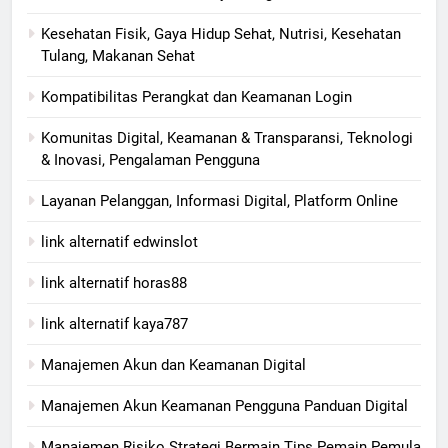
Kesehatan Fisik, Gaya Hidup Sehat, Nutrisi, Kesehatan
Tulang, Makanan Sehat
Kompatibilitas Perangkat dan Keamanan Login
Komunitas Digital, Keamanan & Transparansi, Teknologi
& Inovasi, Pengalaman Pengguna
Layanan Pelanggan, Informasi Digital, Platform Online
link alternatif edwinslot
link alternatif horas88
link alternatif kaya787
Manajemen Akun dan Keamanan Digital
Manajemen Akun Keamanan Pengguna Panduan Digital
Manajemen Risiko Strategi Bermain Tips Pemain Pemula