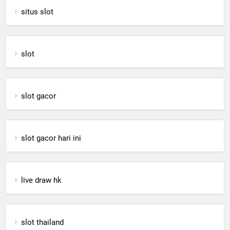
situs slot
slot
slot gacor
slot gacor hari ini
live draw hk
slot thailand