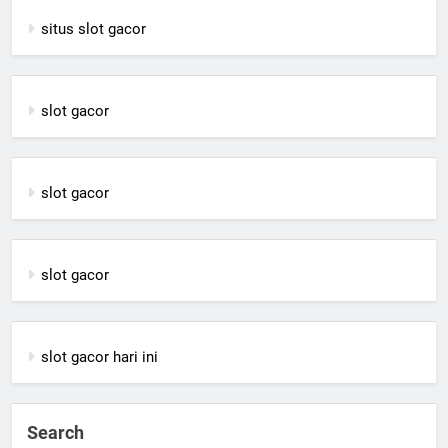
situs slot gacor
slot gacor
slot gacor
slot gacor
slot gacor hari ini
Search