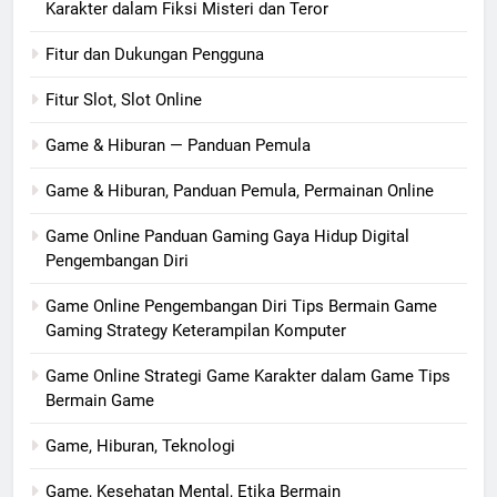
Karakter dalam Fiksi Misteri dan Teror
Fitur dan Dukungan Pengguna
Fitur Slot, Slot Online
Game & Hiburan — Panduan Pemula
Game & Hiburan, Panduan Pemula, Permainan Online
Game Online Panduan Gaming Gaya Hidup Digital
Pengembangan Diri
Game Online Pengembangan Diri Tips Bermain Game
Gaming Strategy Keterampilan Komputer
Game Online Strategi Game Karakter dalam Game Tips
Bermain Game
Game, Hiburan, Teknologi
Game, Kesehatan Mental, Etika Bermain