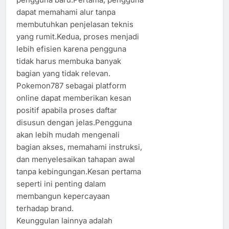
dapat memahami alur tanpa
membutuhkan penjelasan teknis
yang rumit.Kedua, proses menjadi
lebih efisien karena pengguna
tidak harus membuka banyak
bagian yang tidak relevan.
Pokemon787 sebagai platform
online dapat memberikan kesan
positif apabila proses daftar
disusun dengan jelas.Pengguna
akan lebih mudah mengenali
bagian akses, memahami instruksi,
dan menyelesaikan tahapan awal
tanpa kebingungan.Kesan pertama
seperti ini penting dalam
membangun kepercayaan
terhadap brand.
Keunggulan lainnya adalah