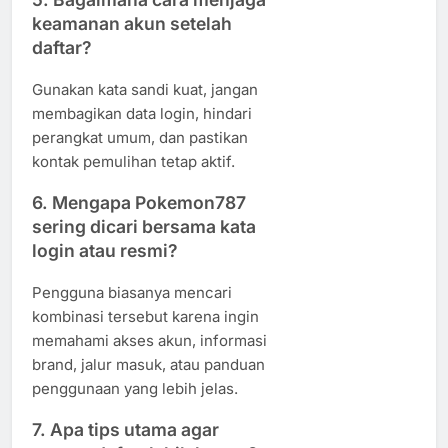
keamanan akun setelah
daftar?
Gunakan kata sandi kuat, jangan
membagikan data login, hindari
perangkat umum, dan pastikan
kontak pemulihan tetap aktif.
6. Mengapa Pokemon787
sering dicari bersama kata
login atau resmi?
Pengguna biasanya mencari
kombinasi tersebut karena ingin
memahami akses akun, informasi
brand, jalur masuk, atau panduan
penggunaan yang lebih jelas.
7. Apa tips utama agar