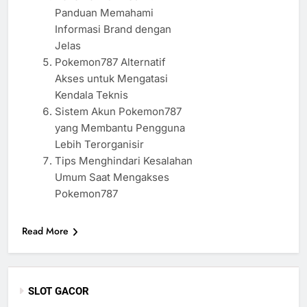
Panduan Memahami
Informasi Brand dengan
Jelas
Pokemon787 Alternatif
Akses untuk Mengatasi
Kendala Teknis
Sistem Akun Pokemon787
yang Membantu Pengguna
Lebih Terorganisir
Tips Menghindari Kesalahan
Umum Saat Mengakses
Pokemon787
Read More
SLOT GACOR