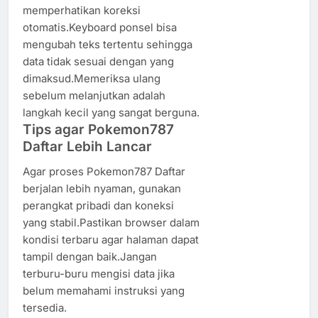
memperhatikan koreksi
otomatis.Keyboard ponsel bisa
mengubah teks tertentu sehingga
data tidak sesuai dengan yang
dimaksud.Memeriksa ulang
sebelum melanjutkan adalah
langkah kecil yang sangat berguna.
Tips agar Pokemon787
Daftar Lebih Lancar
Agar proses Pokemon787 Daftar
berjalan lebih nyaman, gunakan
perangkat pribadi dan koneksi
yang stabil.Pastikan browser dalam
kondisi terbaru agar halaman dapat
tampil dengan baik.Jangan
terburu-buru mengisi data jika
belum memahami instruksi yang
tersedia.