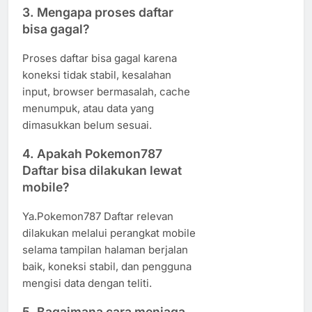
3. Mengapa proses daftar
bisa gagal?
Proses daftar bisa gagal karena
koneksi tidak stabil, kesalahan
input, browser bermasalah, cache
menumpuk, atau data yang
dimasukkan belum sesuai.
4. Apakah Pokemon787
Daftar bisa dilakukan lewat
mobile?
Ya.Pokemon787 Daftar relevan
dilakukan melalui perangkat mobile
selama tampilan halaman berjalan
baik, koneksi stabil, dan pengguna
mengisi data dengan teliti.
5. Bagaimana cara menjaga