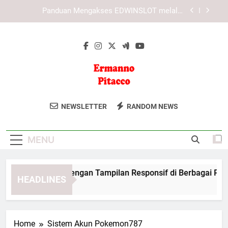
Skip
Panduan Mengakses LEBAH4D melalui Perangkat
to
Mobile dan Desktop
content
Panduan Mengakses KAYA787 melalui Perangkat
Mobile dan Desktop
LEBAH4D Login dengan Tampilan Responsif di
Berbagai Perangkat secara Aman
Panduan Mengakses EDWINSLOT melalui
Perangkat Mobile dan Desktop secara Praktis
Ermanno
Dapatkan Solusi Bisnis Dan Keuangan
Panduan Mengakses LEBAH4D melalui Perangkat
NEWSLETTER
RANDOM NEWS
Mobile dan Desktop
Pitacco
Dari Konsultan Profesional Ermanno
Panduan Mengakses KAYA787 melalui Perangkat
Pitacco. Sumber Daya Untuk Sukses
Mobile dan Desktop
MENU
Finansial.
BAH4D Login dengan Tampilan Responsif di Berbagai Perang
HEADLINES
Week Ago
Home
Sistem Akun Pokemon787