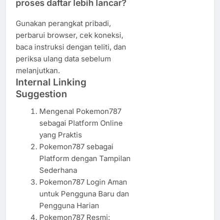
proses daftar lebih lancar?
Gunakan perangkat pribadi,
perbarui browser, cek koneksi,
baca instruksi dengan teliti, dan
periksa ulang data sebelum
melanjutkan.
Internal Linking
Suggestion
Mengenal Pokemon787
sebagai Platform Online
yang Praktis
Pokemon787 sebagai
Platform dengan Tampilan
Sederhana
Pokemon787 Login Aman
untuk Pengguna Baru dan
Pengguna Harian
Pokemon787 Resmi: