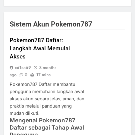
Sistem Akun Pokemon787
Pokemon787 Daftar:
Langkah Awal Memulai
Akses
cd1ca69
3 months
ago
0
17 mins
Pokemon787 Daftar membantu
pengguna memahami langkah awal
akses akun secara jelas, aman, dan
praktis melalui panduan yang
mudah diikuti.
Mengenal Pokemon787
Daftar sebagai Tahap Awal
Pengguna