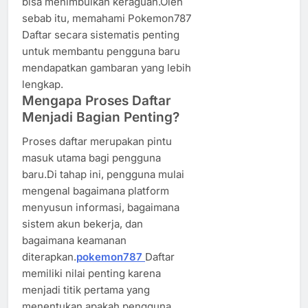
bisa menimbulkan keraguan.Oleh
sebab itu, memahami Pokemon787
Daftar secara sistematis penting
untuk membantu pengguna baru
mendapatkan gambaran yang lebih
lengkap.
Mengapa Proses Daftar
Menjadi Bagian Penting?
Proses daftar merupakan pintu
masuk utama bagi pengguna
baru.Di tahap ini, pengguna mulai
mengenal bagaimana platform
menyusun informasi, bagaimana
sistem akun bekerja, dan
bagaimana keamanan
diterapkan.
pokemon787
Daftar
memiliki nilai penting karena
menjadi titik pertama yang
menentukan apakah pengguna