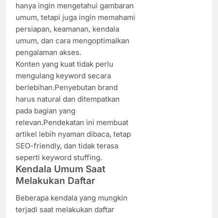
hanya ingin mengetahui gambaran
umum, tetapi juga ingin memahami
persiapan, keamanan, kendala
umum, dan cara mengoptimalkan
pengalaman akses.
Konten yang kuat tidak perlu
mengulang keyword secara
berlebihan.Penyebutan brand
harus natural dan ditempatkan
pada bagian yang
relevan.Pendekatan ini membuat
artikel lebih nyaman dibaca, tetap
SEO-friendly, dan tidak terasa
seperti keyword stuffing.
Kendala Umum Saat
Melakukan Daftar
Beberapa kendala yang mungkin
terjadi saat melakukan daftar