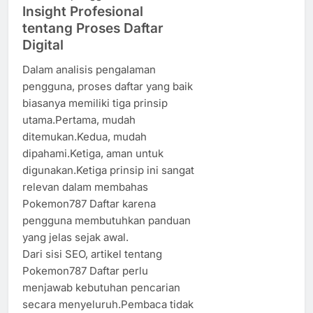
Insight Profesional
tentang Proses Daftar
Digital
Dalam analisis pengalaman
pengguna, proses daftar yang baik
biasanya memiliki tiga prinsip
utama.Pertama, mudah
ditemukan.Kedua, mudah
dipahami.Ketiga, aman untuk
digunakan.Ketiga prinsip ini sangat
relevan dalam membahas
Pokemon787 Daftar karena
pengguna membutuhkan panduan
yang jelas sejak awal.
Dari sisi SEO, artikel tentang
Pokemon787 Daftar perlu
menjawab kebutuhan pencarian
secara menyeluruh.Pembaca tidak