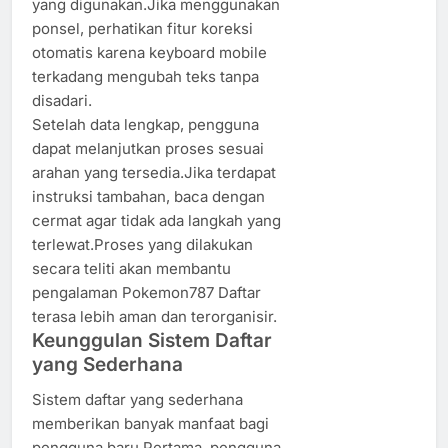
yang digunakan.Jika menggunakan
ponsel, perhatikan fitur koreksi
otomatis karena keyboard mobile
terkadang mengubah teks tanpa
disadari.
Setelah data lengkap, pengguna
dapat melanjutkan proses sesuai
arahan yang tersedia.Jika terdapat
instruksi tambahan, baca dengan
cermat agar tidak ada langkah yang
terlewat.Proses yang dilakukan
secara teliti akan membantu
pengalaman Pokemon787 Daftar
terasa lebih aman dan terorganisir.
Keunggulan Sistem Daftar
yang Sederhana
Sistem daftar yang sederhana
memberikan banyak manfaat bagi
pengguna baru.Pertama, pengguna