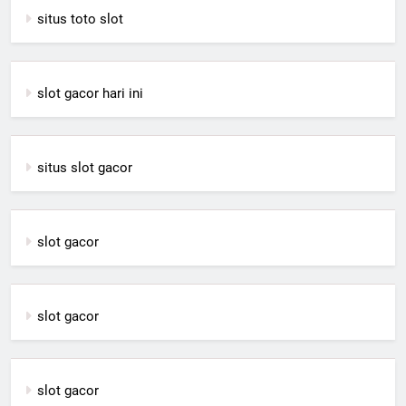
situs toto slot
slot gacor hari ini
situs slot gacor
slot gacor
slot gacor
slot gacor