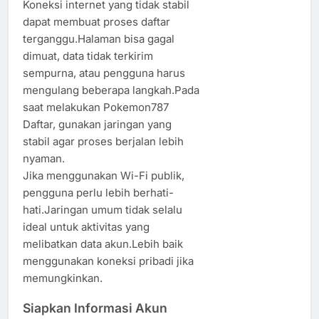
Koneksi internet yang tidak stabil
dapat membuat proses daftar
terganggu.Halaman bisa gagal
dimuat, data tidak terkirim
sempurna, atau pengguna harus
mengulang beberapa langkah.Pada
saat melakukan Pokemon787
Daftar, gunakan jaringan yang
stabil agar proses berjalan lebih
nyaman.
Jika menggunakan Wi-Fi publik,
pengguna perlu lebih berhati-
hati.Jaringan umum tidak selalu
ideal untuk aktivitas yang
melibatkan data akun.Lebih baik
menggunakan koneksi pribadi jika
memungkinkan.
Siapkan Informasi Akun