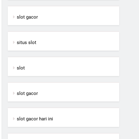
slot gacor
situs slot
slot
slot gacor
slot gacor hari ini