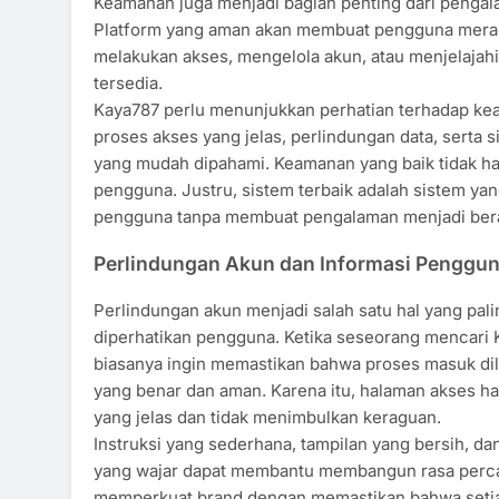
Keamanan juga menjadi bagian penting dari penga
Platform yang aman akan membuat pengguna meras
melakukan akses, mengelola akun, atau menjelajahi
tersedia.
Kaya787 perlu menunjukkan perhatian terhadap ke
proses akses yang jelas, perlindungan data, serta s
yang mudah dipahami. Keamanan yang baik tidak har
pengguna. Justru, sistem terbaik adalah sistem y
pengguna tanpa membuat pengalaman menjadi bera
Perlindungan Akun dan Informasi Penggu
Perlindungan akun menjadi salah satu hal yang pali
diperhatikan pengguna. Ketika seseorang mencari 
biasanya ingin memastikan bahwa proses masuk dila
yang benar dan aman. Karena itu, halaman akses ha
yang jelas dan tidak menimbulkan keraguan.
Instruksi yang sederhana, tampilan yang bersih, da
yang wajar dapat membantu membangun rasa perca
memperkuat brand dengan memastikan bahwa seti