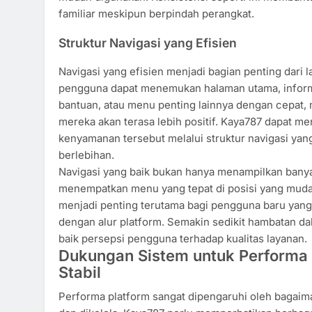
familiar meskipun berpindah perangkat.
Struktur Navigasi yang Efisien
Navigasi yang efisien menjadi bagian penting dari la
pengguna dapat menemukan halaman utama, inform
bantuan, atau menu penting lainnya dengan cepat
mereka akan terasa lebih positif. Kaya787 dapat m
kenyamanan tersebut melalui struktur navigasi yang
berlebihan.
Navigasi yang baik bukan hanya menampilkan banya
menempatkan menu yang tepat di posisi yang mudah
menjadi penting terutama bagi pengguna baru yang
dengan alur platform. Semakin sedikit hambatan da
baik persepsi pengguna terhadap kualitas layanan.
Dukungan Sistem untuk Performa 
Stabil
Performa platform sangat dipengaruhi oleh bagaim