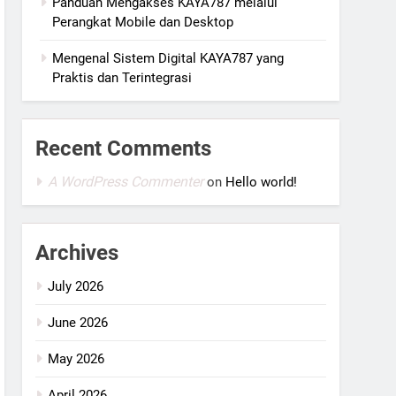
Panduan Mengakses KAYA787 melalui
Perangkat Mobile dan Desktop
Mengenal Sistem Digital KAYA787 yang
Praktis dan Terintegrasi
Recent Comments
A WordPress Commenter
on
Hello world!
Archives
July 2026
June 2026
May 2026
April 2026