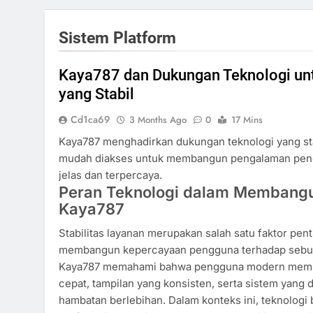
Sistem Platform
Kaya787 dan Dukungan Teknologi un
yang Stabil
Cd1ca69
3 Months Ago
0
17 Mins
Kaya787 menghadirkan dukungan teknologi yang sta
mudah diakses untuk membangun pengalaman peng
jelas dan terpercaya.
Peran Teknologi dalam Membangun
Kaya787
Stabilitas layanan merupakan salah satu faktor pen
membangun kepercayaan pengguna terhadap sebuah
Kaya787 memahami bahwa pengguna modern memb
cepat, tampilan yang konsisten, serta sistem yang 
hambatan berlebihan. Dalam konteks ini, teknologi