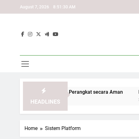
Skip
August 7, 2026
8:51:31 AM
to
content
Erm
Dapatkan 
esponsif di Berbagai Perangkat secara Aman
Panduan 
2 Weeks Ag
HEADLINES
Home
Sistem Platform