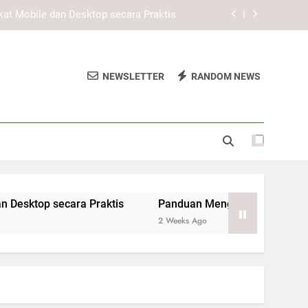
t Mobile dan Desktop secara Praktis
lalui Perangkat Mobile dan Desktop
elalui Perangkat Mobile dan Desktop
NEWSLETTER
RANDOM NEWS
f di Berbagai Perangkat secara Aman
o Pitacco. Sumber Daya Untuk Sukses Finansial.
t Mobile dan Desktop secara Praktis
lalui Perangkat Mobile dan Desktop
elalui Perangkat Mobile dan Desktop
 secara Praktis
Panduan Mengakses LEBAH4D melalui 
2 Weeks Ago