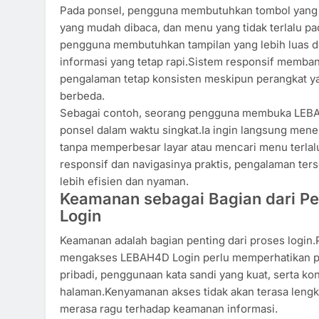
Pada ponsel, pengguna membutuhkan tombol yang 
yang mudah dibaca, dan menu yang tidak terlalu pa
pengguna membutuhkan tampilan yang lebih luas d
informasi yang tetap rapi.Sistem responsif memba
pengalaman tetap konsisten meskipun perangkat y
berbeda.
Sebagai contoh, seorang pengguna membuka LEBA
ponsel dalam waktu singkat.Ia ingin langsung men
tanpa memperbesar layar atau mencari menu terlalu
responsif dan navigasinya praktis, pengalaman ters
lebih efisien dan nyaman.
Keamanan sebagai Bagian dari P
Login
Keamanan adalah bagian penting dari proses login
mengakses LEBAH4D Login perlu memperhatikan p
pribadi, penggunaan kata sandi yang kuat, serta kon
halaman.Kenyamanan akses tidak akan terasa lengk
merasa ragu terhadap keamanan informasi.