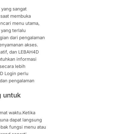
k yang sangat
n saat membuka
encari menu utama,
yang terlalu
gian dari pengalaman
 kenyamanan akses.
atif, dan LEBAH4D
tuhkan informasi
secara lebih
D Login perlu
, dan pengalaman
g untuk
mat waktu.Ketika
guna dapat langsung
bak fungsi menu atau