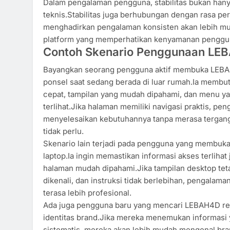
Dalam pengalaman pengguna, stabilitas bukan han
teknis.Stabilitas juga berhubungan dengan rasa pe
menghadirkan pengalaman konsisten akan lebih mu
platform yang memperhatikan kenyamanan penggu
Contoh Skenario Penggunaan LE
Bayangkan seorang pengguna aktif membuka LEBA
ponsel saat sedang berada di luar rumah.Ia membu
cepat, tampilan yang mudah dipahami, dan menu y
terlihat.Jika halaman memiliki navigasi praktis, pe
menyelesaikan kebutuhannya tanpa merasa tergan
tidak perlu.
Skenario lain terjadi pada pengguna yang membuka
laptop.Ia ingin memastikan informasi akses terlihat 
halaman mudah dipahami.Jika tampilan desktop tet
dikenali, dan instruksi tidak berlebihan, pengalam
terasa lebih profesional.
Ada juga pengguna baru yang mencari LEBAH4D r
identitas brand.Jika mereka menemukan informasi 
sistematis, mereka akan lebih mudah mengenal br