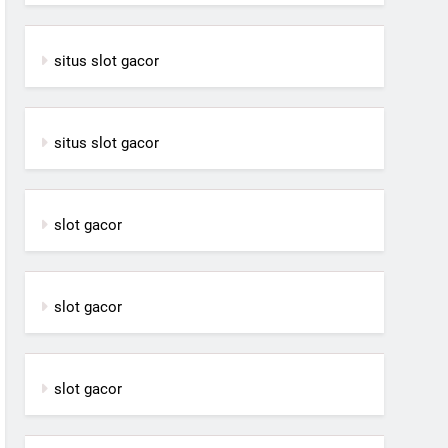
situs slot gacor
situs slot gacor
slot gacor
slot gacor
slot gacor