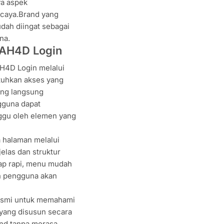
ya aspek
rcaya.Brand yang
dah diingat sebagai
na.
BAH4D Login
H4D Login melalui
tuhkan akses yang
ang langsung
ngguna dapat
ggu oleh elemen yang
 halaman melalui
jelas dan struktur
ap rapi, menu mudah
an pengguna akan
esmi untuk memahami
yang disusun secara
and tanpa merasa