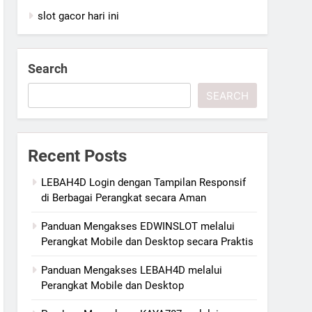
slot gacor hari ini
Search
SEARCH
Recent Posts
LEBAH4D Login dengan Tampilan Responsif
di Berbagai Perangkat secara Aman
Panduan Mengakses EDWINSLOT melalui
Perangkat Mobile dan Desktop secara Praktis
Panduan Mengakses LEBAH4D melalui
Perangkat Mobile dan Desktop