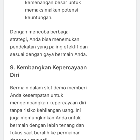
kemenangan besar untuk
memaksimalkan potensi
keuntungan.
Dengan mencoba berbagai
strategi, Anda bisa menemukan
pendekatan yang paling efektif dan
sesuai dengan gaya bermain Anda.
9.
Kembangkan Kepercayaan
Diri
Bermain dalam slot demo memberi
Anda kesempatan untuk
mengembangkan kepercayaan diri
tanpa risiko kehilangan uang. Ini
juga memungkinkan Anda untuk
bermain dengan lebih tenang dan
fokus saat beralih ke permainan