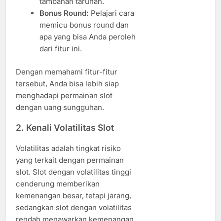
tambahan taruhan.
Bonus Round:
Pelajari cara
memicu bonus round dan
apa yang bisa Anda peroleh
dari fitur ini.
Dengan memahami fitur-fitur
tersebut, Anda bisa lebih siap
menghadapi permainan slot
dengan uang sungguhan.
2.
Kenali Volatilitas Slot
Volatilitas adalah tingkat risiko
yang terkait dengan permainan
slot. Slot dengan volatilitas tinggi
cenderung memberikan
kemenangan besar, tetapi jarang,
sedangkan slot dengan volatilitas
rendah menawarkan kemenangan