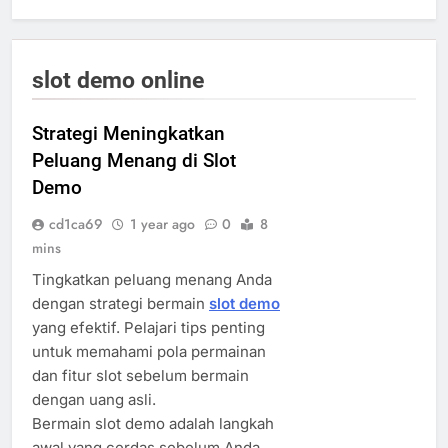
slot demo online
Strategi Meningkatkan
Peluang Menang di Slot
Demo
cd1ca69
1 year ago
0
8
mins
Tingkatkan peluang menang Anda
dengan strategi bermain
slot demo
yang efektif. Pelajari tips penting
untuk memahami pola permainan
dan fitur slot sebelum bermain
dengan uang asli.
Bermain slot demo adalah langkah
awal yang cerdas sebelum Anda