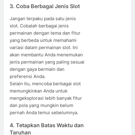
3.
Coba Berbagai Jenis Slot
Jangan terpaku pada satu jenis
slot. Cobalah berbagai jenis
permainan dengan tema dan fitur
yang berbeda untuk memahami
variasi dalam permainan slot. Ini
akan membantu Anda menemukan
jenis permainan yang paling sesuai
dengan gaya bermain dan
preferensi Anda.
Selain itu, mencoba berbagai slot
memungkinkan Anda untuk
mengeksplorasi lebih banyak fitur
dan pola yang mungkin belum
pernah Anda temui sebelumnya.
4.
Tetapkan Batas Waktu dan
Taruhan