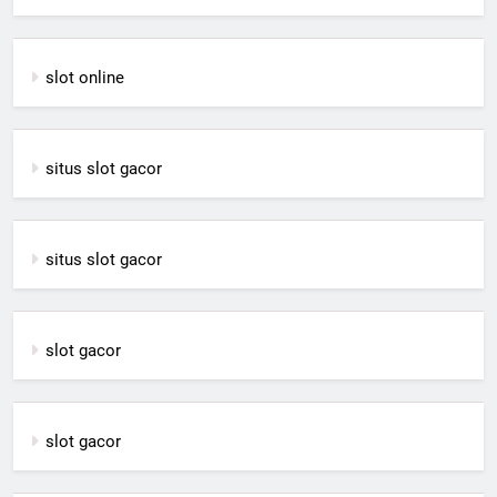
slot online
situs slot gacor
situs slot gacor
slot gacor
slot gacor