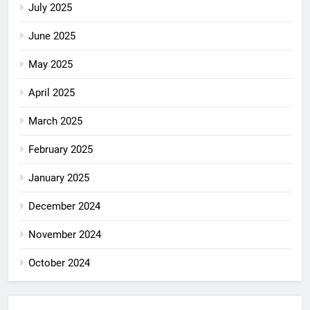
July 2025
June 2025
May 2025
April 2025
March 2025
February 2025
January 2025
December 2024
November 2024
October 2024