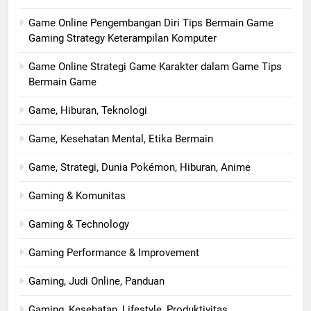
Game Online Pengembangan Diri Tips Bermain Game
Gaming Strategy Keterampilan Komputer
Game Online Strategi Game Karakter dalam Game Tips
Bermain Game
Game, Hiburan, Teknologi
Game, Kesehatan Mental, Etika Bermain
Game, Strategi, Dunia Pokémon, Hiburan, Anime
Gaming & Komunitas
Gaming & Technology
Gaming Performance & Improvement
Gaming, Judi Online, Panduan
Gaming, Kesehatan, Lifestyle, Produktivitas