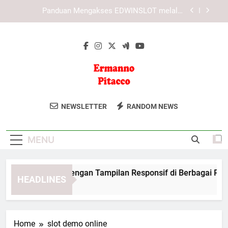
Skip
Panduan Mengakses LEBAH4D melalui Perangkat
to
Mobile dan Desktop
content
Panduan Mengakses KAYA787 melalui Perangkat
Mobile dan Desktop
LEBAH4D Login dengan Tampilan Responsif di
Berbagai Perangkat secara Aman
Panduan Mengakses EDWINSLOT melalui
Perangkat Mobile dan Desktop secara Praktis
Ermanno
Dapatkan Solusi Bisnis Dan Keuangan
Panduan Mengakses LEBAH4D melalui Perangkat
NEWSLETTER
RANDOM NEWS
Mobile dan Desktop
Pitacco
Dari Konsultan Profesional Ermanno
Panduan Mengakses KAYA787 melalui Perangkat
Pitacco. Sumber Daya Untuk Sukses
Mobile dan Desktop
MENU
Finansial.
BAH4D Login dengan Tampilan Responsif di Berbagai Perang
HEADLINES
Weeks Ago
Home
slot demo online