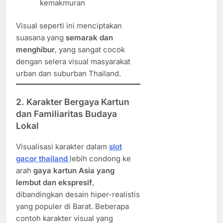
kemakmuran
Visual seperti ini menciptakan
suasana yang
semarak dan
menghibur
, yang sangat cocok
dengan selera visual masyarakat
urban dan suburban Thailand.
2. Karakter Bergaya Kartun
dan Familiaritas Budaya
Lokal
Visualisasi karakter dalam
slot
gacor thailand
lebih condong ke
arah
gaya kartun Asia yang
lembut dan ekspresif
,
dibandingkan desain hiper-realistis
yang populer di Barat. Beberapa
contoh karakter visual yang