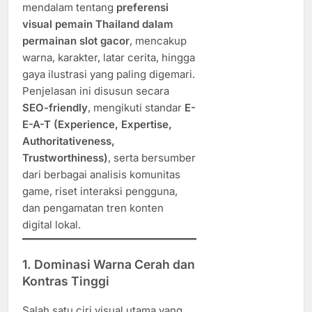
mendalam tentang
preferensi
visual pemain Thailand dalam
permainan slot gacor
, mencakup
warna, karakter, latar cerita, hingga
gaya ilustrasi yang paling digemari.
Penjelasan ini disusun secara
SEO-friendly
, mengikuti standar
E-
E-A-T (Experience, Expertise,
Authoritativeness,
Trustworthiness)
, serta bersumber
dari berbagai analisis komunitas
game, riset interaksi pengguna,
dan pengamatan tren konten
digital lokal.
1. Dominasi Warna Cerah dan
Kontras Tinggi
Salah satu ciri visual utama yang