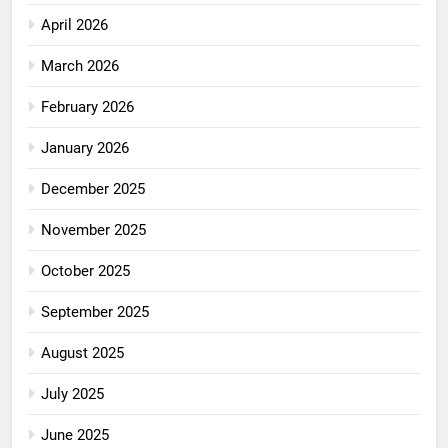
April 2026
March 2026
February 2026
January 2026
December 2025
November 2025
October 2025
September 2025
August 2025
July 2025
June 2025