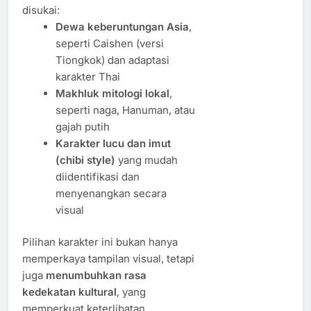
disukai:
Dewa keberuntungan Asia
,
seperti Caishen (versi
Tiongkok) dan adaptasi
karakter Thai
Makhluk mitologi lokal
,
seperti naga, Hanuman, atau
gajah putih
Karakter lucu dan imut
(chibi style)
yang mudah
diidentifikasi dan
menyenangkan secara
visual
Pilihan karakter ini bukan hanya
memperkaya tampilan visual, tetapi
juga
menumbuhkan rasa
kedekatan kultural
, yang
memperkuat keterlibatan