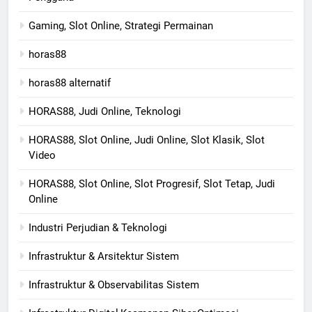
Gaming, Slot Online, Strategi Permainan
horas88
horas88 alternatif
HORAS88, Judi Online, Teknologi
HORAS88, Slot Online, Judi Online, Slot Klasik, Slot
Video
HORAS88, Slot Online, Slot Progresif, Slot Tetap, Judi
Online
Industri Perjudian & Teknologi
Infrastruktur & Arsitektur Sistem
Infrastruktur & Observabilitas Sistem