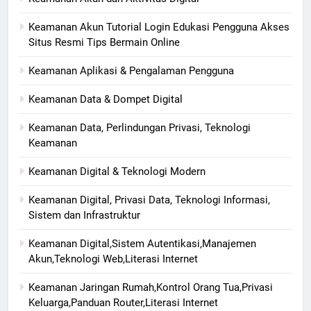
Keamanan Akun Tutorial Login Edukasi Pengguna Akses
Situs Resmi Tips Bermain Online
Keamanan Aplikasi & Pengalaman Pengguna
Keamanan Data & Dompet Digital
Keamanan Data, Perlindungan Privasi, Teknologi
Keamanan
Keamanan Digital & Teknologi Modern
Keamanan Digital, Privasi Data, Teknologi Informasi,
Sistem dan Infrastruktur
Keamanan Digital,Sistem Autentikasi,Manajemen
Akun,Teknologi Web,Literasi Internet
Keamanan Jaringan Rumah,Kontrol Orang Tua,Privasi
Keluarga,Panduan Router,Literasi Internet