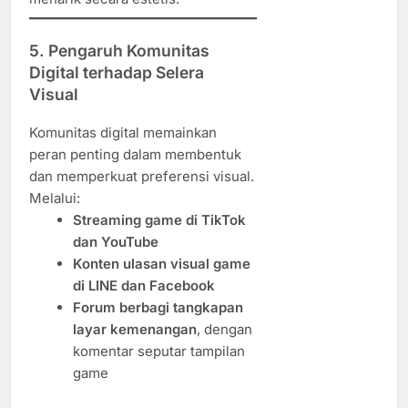
5. Pengaruh Komunitas
Digital terhadap Selera
Visual
Komunitas digital memainkan
peran penting dalam membentuk
dan memperkuat preferensi visual.
Melalui:
Streaming game di TikTok
dan YouTube
Konten ulasan visual game
di LINE dan Facebook
Forum berbagi tangkapan
layar kemenangan
, dengan
komentar seputar tampilan
game