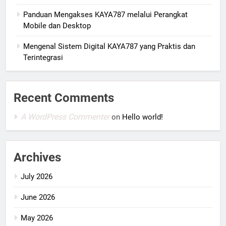
Panduan Mengakses KAYA787 melalui Perangkat
Mobile dan Desktop
Mengenal Sistem Digital KAYA787 yang Praktis dan
Terintegrasi
Recent Comments
A WordPress Commenter
on
Hello world!
Archives
July 2026
June 2026
May 2026