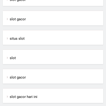
slot gacor
situs slot
slot
slot gacor
slot gacor hari ini