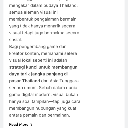
mengakar dalam budaya Thailand,
semua elemen visual ini
membentuk pengalaman bermain
yang tidak hanya menarik secara
visual tetapi juga bermakna secara
sosial.
Bagi pengembang game dan
kreator konten, memahami selera
visual lokal seperti ini adalah
strategi kunci untuk membangun
daya tarik jangka panjang di
pasar Thailand
dan Asia Tenggara
secara umum. Sebab dalam dunia
game digital modern, visual bukan
hanya soal tampilan—tapi juga cara
membangun hubungan yang kuat
antara pemain dan permainan.
Read More