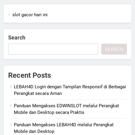
slot gacor hari ini
Search
SEARCH
Recent Posts
LEBAH4D Login dengan Tampilan Responsif di Berbagai
Perangkat secara Aman
Panduan Mengakses EDWINSLOT melalui Perangkat
Mobile dan Desktop secara Praktis
Panduan Mengakses LEBAH4D melalui Perangkat
Mobile dan Desktop