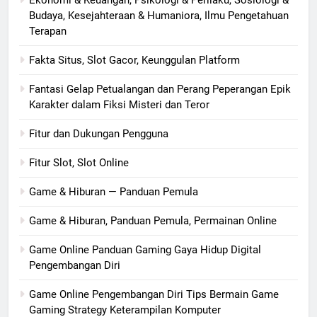
Budaya, Kesejahteraan & Humaniora, Ilmu Pengetahuan
Terapan
Fakta Situs, Slot Gacor, Keunggulan Platform
Fantasi Gelap Petualangan dan Perang Peperangan Epik
Karakter dalam Fiksi Misteri dan Teror
Fitur dan Dukungan Pengguna
Fitur Slot, Slot Online
Game & Hiburan — Panduan Pemula
Game & Hiburan, Panduan Pemula, Permainan Online
Game Online Panduan Gaming Gaya Hidup Digital
Pengembangan Diri
Game Online Pengembangan Diri Tips Bermain Game
Gaming Strategy Keterampilan Komputer