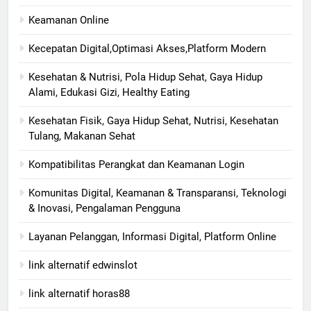
Keamanan Online
Kecepatan Digital,Optimasi Akses,Platform Modern
Kesehatan & Nutrisi, Pola Hidup Sehat, Gaya Hidup
Alami, Edukasi Gizi, Healthy Eating
Kesehatan Fisik, Gaya Hidup Sehat, Nutrisi, Kesehatan
Tulang, Makanan Sehat
Kompatibilitas Perangkat dan Keamanan Login
Komunitas Digital, Keamanan & Transparansi, Teknologi
& Inovasi, Pengalaman Pengguna
Layanan Pelanggan, Informasi Digital, Platform Online
link alternatif edwinslot
link alternatif horas88