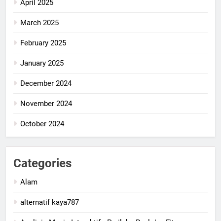
April 2025
March 2025
February 2025
January 2025
December 2024
November 2024
October 2024
Categories
Alam
alternatif kaya787