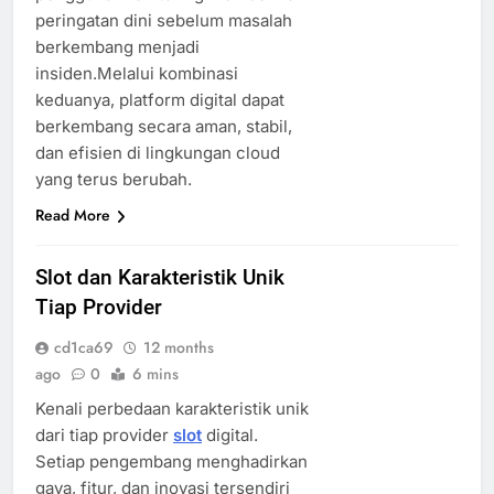
peringatan dini sebelum masalah
berkembang menjadi
insiden.Melalui kombinasi
keduanya, platform digital dapat
berkembang secara aman, stabil,
dan efisien di lingkungan cloud
yang terus berubah.
Read More
Slot dan Karakteristik Unik
Tiap Provider
cd1ca69
12 months
ago
0
6 mins
Kenali perbedaan karakteristik unik
dari tiap provider
slot
digital.
Setiap pengembang menghadirkan
gaya, fitur, dan inovasi tersendiri