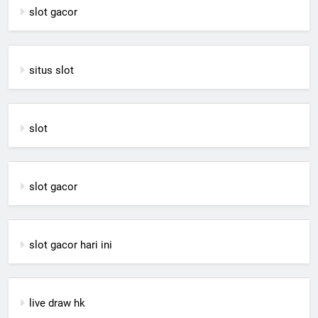
slot gacor
situs slot
slot
slot gacor
slot gacor hari ini
live draw hk