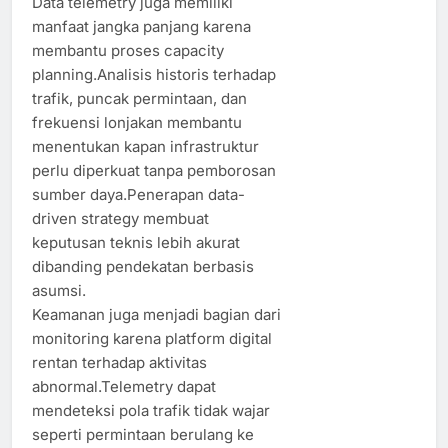
Data telemetry juga memiliki
manfaat jangka panjang karena
membantu proses capacity
planning.Analisis historis terhadap
trafik, puncak permintaan, dan
frekuensi lonjakan membantu
menentukan kapan infrastruktur
perlu diperkuat tanpa pemborosan
sumber daya.Penerapan data-
driven strategy membuat
keputusan teknis lebih akurat
dibanding pendekatan berbasis
asumsi.
Keamanan juga menjadi bagian dari
monitoring karena platform digital
rentan terhadap aktivitas
abnormal.Telemetry dapat
mendeteksi pola trafik tidak wajar
seperti permintaan berulang ke