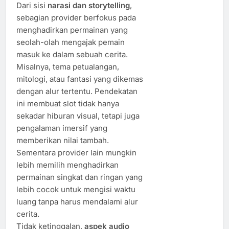
Dari sisi
narasi dan storytelling
,
sebagian provider berfokus pada
menghadirkan permainan yang
seolah-olah mengajak pemain
masuk ke dalam sebuah cerita.
Misalnya, tema petualangan,
mitologi, atau fantasi yang dikemas
dengan alur tertentu. Pendekatan
ini membuat slot tidak hanya
sekadar hiburan visual, tetapi juga
pengalaman imersif yang
memberikan nilai tambah.
Sementara provider lain mungkin
lebih memilih menghadirkan
permainan singkat dan ringan yang
lebih cocok untuk mengisi waktu
luang tanpa harus mendalami alur
cerita.
Tidak ketinggalan,
aspek audio