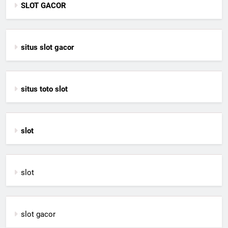
SLOT GACOR
situs slot gacor
situs toto slot
slot
slot
slot gacor