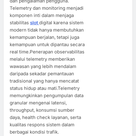
dan pengalaman pengguna.
Telemetry dan monitoring menjadi
komponen inti dalam menjaga
stabilitas
slot
digital karena sistem
modern tidak hanya membutuhkan
kemampuan berjalan, tetapi juga
kemampuan untuk dipantau secara
real time.Penerapan observabilitas
melalui telemetry memberikan
wawasan yang lebih mendalam
daripada sekadar pemantauan
tradisional yang hanya mencatat
status hidup atau mati.Telemetry
memungkinkan pengumpulan data
granular mengenai latensi,
throughput, konsumsi sumber
daya, health check layanan, serta
kualitas respons sistem dalam
berbagai kondisi trafik.