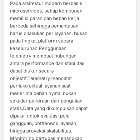
Pada arsitektur modern berbasis
microservices, setiap komponen
memiliki peran dan beban kerja
berbeda sehingga pemantauan
harus dilakukan per layanan, bukan
pada tingkat platform secara
keseluruhan.Penggunaan
telemetry membuat hubungan
antara performance dan stabilitas
dapat diukur secara
objektif.Telemetry mencatat
perilaku aktual layanan saat
menerima beban nyata, bukan
sekadar perkiraan dari pengujian
statis.Data yang dikumpulkan dapat
dipakai untuk evaluasi pola
gangguan, bottleneck layanan,
hingga proyeksi skalabilitas.
Monitoring bertugas menangkap