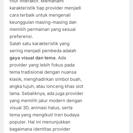
fitur interaktif. Memahami
karakteristik tiap provider menjadi
cara terbaik untuk mengenali
keunggulan masing-masing dan
memilih permainan yang sesuai
preferensi.
Salah satu karakteristik yang
sering menjadi pembeda adalah
gaya visual dan tema
. Ada
provider yang lebih fokus pada
tema tradisional dengan nuansa
klasik, menghadirkan simbol buah,
angka tujuh, atau lonceng khas slot
lama. Sebaliknya, ada juga provider
yang memilih jalur modern dengan
visual 3D, animasi halus, serta
tema yang mengikuti tren budaya
populer. Hal ini menunjukkan
bagaimana identitas provider