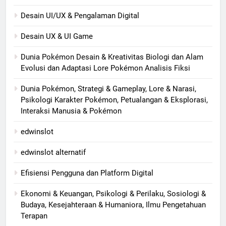
Desain UI/UX & Pengalaman Digital
Desain UX & UI Game
Dunia Pokémon Desain & Kreativitas Biologi dan Alam
Evolusi dan Adaptasi Lore Pokémon Analisis Fiksi
Dunia Pokémon, Strategi & Gameplay, Lore & Narasi,
Psikologi Karakter Pokémon, Petualangan & Eksplorasi,
Interaksi Manusia & Pokémon
edwinslot
edwinslot alternatif
Efisiensi Pengguna dan Platform Digital
Ekonomi & Keuangan, Psikologi & Perilaku, Sosiologi &
Budaya, Kesejahteraan & Humaniora, Ilmu Pengetahuan
Terapan