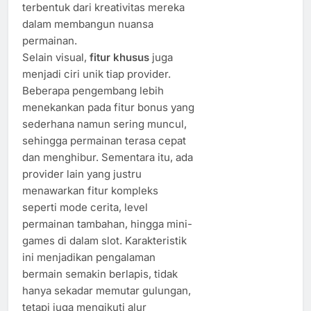
terbentuk dari kreativitas mereka
dalam membangun nuansa
permainan.
Selain visual,
fitur khusus
juga
menjadi ciri unik tiap provider.
Beberapa pengembang lebih
menekankan pada fitur bonus yang
sederhana namun sering muncul,
sehingga permainan terasa cepat
dan menghibur. Sementara itu, ada
provider lain yang justru
menawarkan fitur kompleks
seperti mode cerita, level
permainan tambahan, hingga mini-
games di dalam slot. Karakteristik
ini menjadikan pengalaman
bermain semakin berlapis, tidak
hanya sekadar memutar gulungan,
tetapi juga mengikuti alur