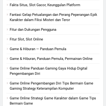
Fakta Situs, Slot Gacor, Keunggulan Platform
Fantasi Gelap Petualangan dan Perang Peperangan Epik
Karakter dalam Fiksi Misteri dan Teror
Fitur dan Dukungan Pengguna
Fitur Slot, Slot Online
Game & Hiburan — Panduan Pemula
Game & Hiburan, Panduan Pemula, Permainan Online
Game Online Panduan Gaming Gaya Hidup Digital
Pengembangan Diri
Game Online Pengembangan Diri Tips Bermain Game
Gaming Strategy Keterampilan Komputer
Game Online Strategi Game Karakter dalam Game Tips
Bermain Game