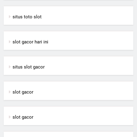
situs toto slot
slot gacor hari ini
situs slot gacor
slot gacor
slot gacor