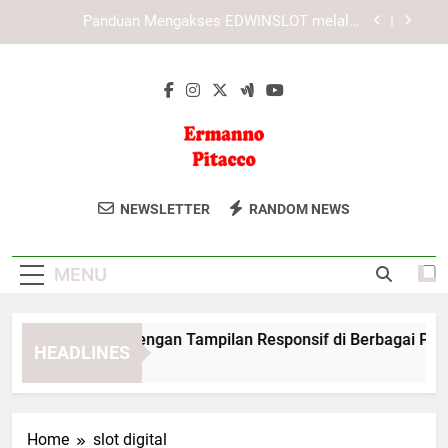
Skip
Panduan Mengakses LEBAH4D melalui Perangkat
to
Mobile dan Desktop
content
Panduan Mengakses KAYA787 melalui Perangkat
Mobile dan Desktop
LEBAH4D Login dengan Tampilan Responsif di
Berbagai Perangkat secara Aman
Panduan Mengakses EDWINSLOT melalui
Perangkat Mobile dan Desktop secara Praktis
Ermanno
Dapatkan Solusi Bisnis Dan Keuangan
Panduan Mengakses LEBAH4D melalui Perangkat
NEWSLETTER
RANDOM NEWS
Mobile dan Desktop
Pitacco
Dari Konsultan Profesional Ermanno
Panduan Mengakses KAYA787 melalui Perangkat
Pitacco. Sumber Daya Untuk Sukses
Mobile dan Desktop
MENU
Finansial.
BAH4D Login dengan Tampilan Responsif di Berbagai Perang
HEADLINES
Weeks Ago
Home
slot digital