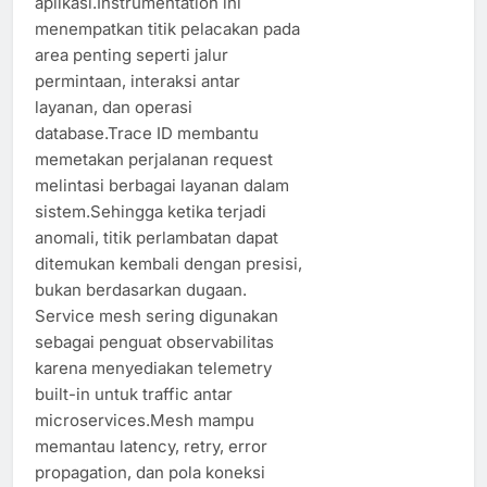
aplikasi.Instrumentation ini
menempatkan titik pelacakan pada
area penting seperti jalur
permintaan, interaksi antar
layanan, dan operasi
database.Trace ID membantu
memetakan perjalanan request
melintasi berbagai layanan dalam
sistem.Sehingga ketika terjadi
anomali, titik perlambatan dapat
ditemukan kembali dengan presisi,
bukan berdasarkan dugaan.
Service mesh sering digunakan
sebagai penguat observabilitas
karena menyediakan telemetry
built-in untuk traffic antar
microservices.Mesh mampu
memantau latency, retry, error
propagation, dan pola koneksi