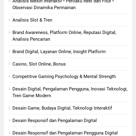
Analisis Mesin Interaktif • Perilaku Reel dan Fitur •
Observasi Dinamika Permainan
Analisis Slot & Tren
Brand Awareness, Platform Online, Reputasi Digital,
Analisis Pencarian
Brand Digital, Layanan Online, Insight Platform
Casino, Slot Online, Bonus
Competitive Gaming Psychology & Mental Strength
Desain Digital, Pengalaman Pengguna, Inovasi Teknologi,
Tren Game Modern
Desain Game, Budaya Digital, Teknologi Interaktif
Desain Responsif dan Pengalaman Digital
Desain Responsif dan Pengalaman Pengguna Digital